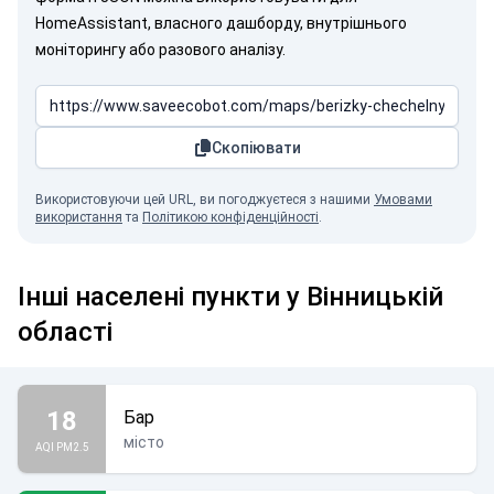
HomeAssistant, власного дашборду, внутрішнього
моніторингу або разового аналізу.
Скопіювати
Використовуючи цей URL, ви погоджуєтеся з нашими
Умовами
використання
та
Політикою конфіденційності
.
Інші населені пункти у Вінницькій
області
18
Бар
місто
AQI PM2.5