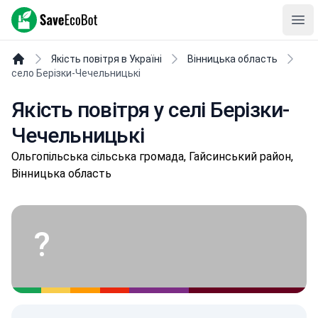
SaveEcoBot
Ope
Якість повітря в Україні
Вінницька область
село Берізки-Чечельницькі
Якість повітря у селі Берізки-
Чечельницькі
Ольгопільськa сільська громада, Гайсинський район,
Вінницька область
?