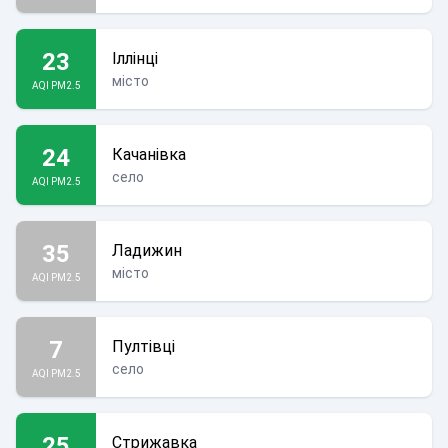
23
Іллінці
місто
AQI PM2.5
24
Качанівка
село
AQI PM2.5
35
Ладижин
місто
AQI PM2.5
7
Пултівці
село
AQI PM2.5
25
Стрижавка