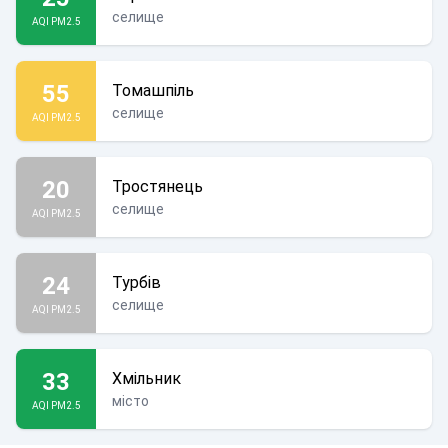
селище
AQI PM2.5
55
Томашпіль
селище
AQI PM2.5
20
Тростянець
селище
AQI PM2.5
24
Турбів
селище
AQI PM2.5
33
Хмільник
місто
AQI PM2.5