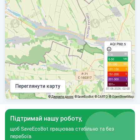
AQI PM2.5
93
с/д
145
0-50
104
51-100
5
101-150
0
151-200
1
201-300
1
301+
Переглянути карту
07.08.2026, 02:00
©
Джерела даних
© SaveEcoBot
© CARTO
© OpenStreetMap
Підтримай нашу роботу,
щоб SaveEcoBot працював стабільно та без
перебоїв