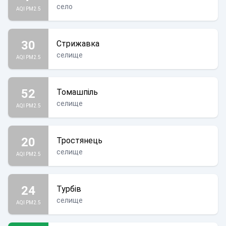
село
AQI PM2.5
30
Стрижавка
селище
AQI PM2.5
52
Томашпіль
селище
AQI PM2.5
20
Тростянець
селище
AQI PM2.5
24
Турбів
селище
AQI PM2.5