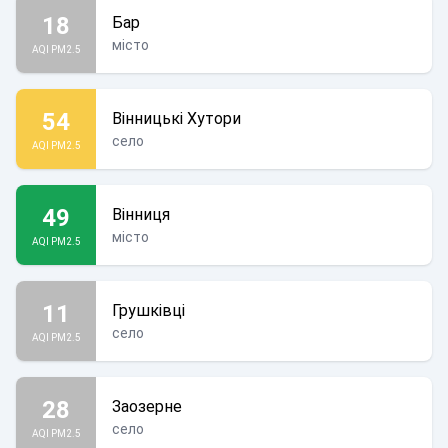
18
Бар
місто
AQI PM2.5
54
Вінницькі Хутори
село
AQI PM2.5
49
Вінниця
місто
AQI PM2.5
11
Грушківці
село
AQI PM2.5
28
Заозерне
село
AQI PM2.5