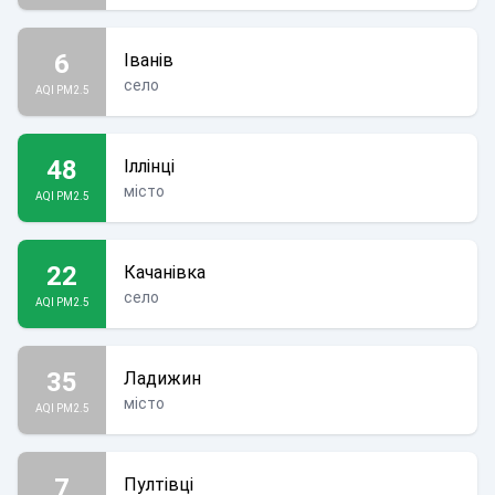
6
Іванів
село
AQI PM2.5
48
Іллінці
місто
AQI PM2.5
22
Качанівка
село
AQI PM2.5
35
Ладижин
місто
AQI PM2.5
7
Пултівці