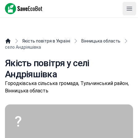
SaveEcoBot
Ope
Якість повітря в Україні
Вінницька область
село Андріяшівка
Якість повітря у селі
Андріяшівка
Гopoдківськa сільська громада, Тульчинський район,
Вінницька область
?