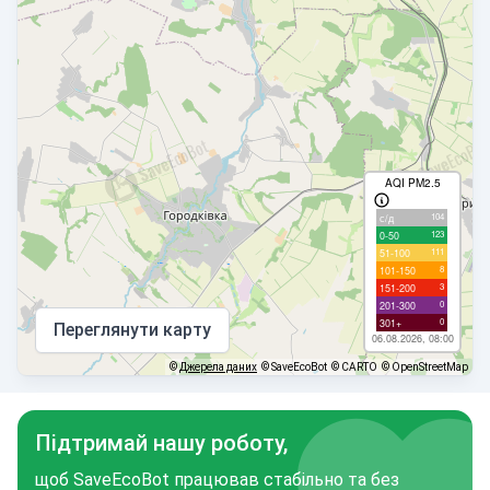
AQI PM2.5
104
с/д
123
0-50
111
51-100
8
101-150
3
151-200
0
201-300
0
301+
Переглянути карту
06.08.2026, 08:00
©
Джерела даних
© SaveEcoBot
© CARTO
© OpenStreetMap
Підтримай нашу роботу,
щоб SaveEcoBot працював стабільно та без