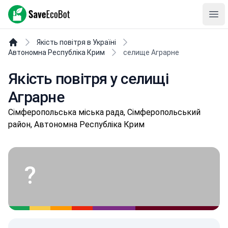
SaveEcoBot
Ope
Якість повітря в Україні
Автономна Республіка Крим
селище Аграрне
Якість повітря у селищі
Аграрне
Кр
Сімферопольська міська рада, Сімферопольський
район, Автономна Республіка Крим
?