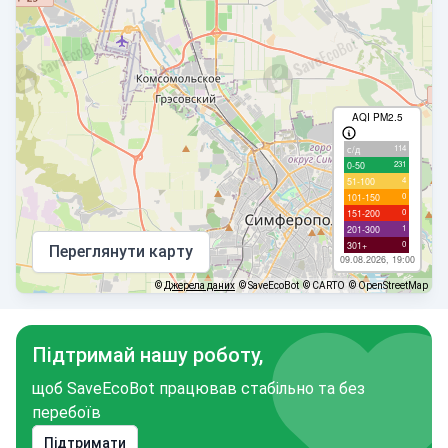
AQI PM2.5
114
с/д
231
0-50
4
51-100
0
101-150
0
151-200
1
201-300
0
301+
Переглянути карту
09.08.2026, 19:00
©
Джерела даних
© SaveEcoBot
© CARTO
© OpenStreetMap
Підтримай нашу роботу,
щоб SaveEcoBot працював стабільно та без
перебоїв
Підтримати