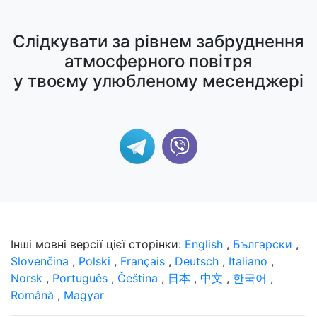
Слідкувати за рівнем забруднення
атмосферного повітря
у твоєму улюбленому месенджері
Інші мовні версії цієї сторінки:
English
,
Български
,
Slovenčina
,
Polski
,
Français
,
Deutsch
,
Italiano
,
Norsk
,
Português
,
Čeština
,
日本
,
中文
,
한국어
,
Română
,
Magyar