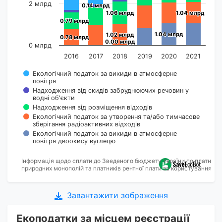
2 млрд
0.14 млрд
0.14 млрд
1.06 млрд
1.06 млрд
1.04 млрд
1.04 млрд
0.79 млрд
0.79 млрд
1.04 млрд
1.04 млрд
1.02 млрд
1.02 млрд
0.78 млрд
0.78 млрд
0.00 млрд
0.00 млрд
0 млрд
2016
2017
2018
2019
2020
2021
Екологічний податок за викиди в атмосферне
повітря
Надходження від скидів забруднюючих речовин у
водні об'єкти
Надходження від розміщення відходів
Екологічний податок за утворення та/або тимчасове
зберігання радіоактивних відходів
Екологічний податок за викиди в атмосферне
повітря двоокису вуглецю
Інформація щодо сплати до Зведеного бюджету України по платниках
природних монополій та платників рентної плати за користування на
Завантажити зображення
Екоподатки за місцем реєстрації