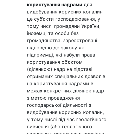
користування надрами
для
видобування корисних копалин –
це суб’єкти господарювання, у
тому числі громадяни України,
іноземці та особи без
громадянства, зареєстровані
відповідно до закону як
підприємці, які набули права
користування об’єктом
(ділянкою) надр на підставі
отриманих спеціальних дозволів
на користування надрами в
межах конкретних ділянок надр
з метою провадження
господарської діяльності з
видобування корисних копалин,
у тому числі під час геологічного
вивчення (або геологічного
вивчення з подальшою дослідно-