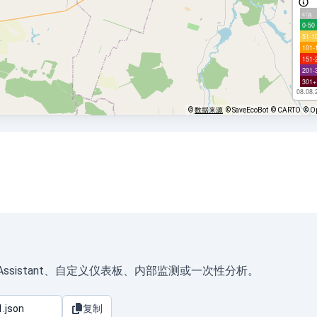
с/д
0-50
51-1
101-
151-
201-
301+
08.08.
©
数据来源
© SaveEcoBot
© CARTO
© O
HomeAssistant、自定义仪表板、内部监测或一次性分析。
复制