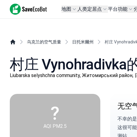
SaveEcoBot
地图
人类定居点
平台
功能
乌克兰的空气质量
日托米爾州
村庄 Vynohradiv
村庄 Vynohradiv
Liubarska selyshchna community, Житомирський рай
无空
?
不幸的是
AQI PM2.5
这很可能
测站。