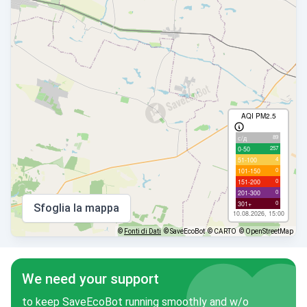
AQI PM2.5
89
с/д
257
0-50
4
51-100
0
101-150
0
151-200
0
201-300
0
301+
Sfoglia la mappa
10.08.2026, 15:00
©
Fonti di Dati
© SaveEcoBot
© CARTO
© OpenStreetMap
We need your support
to keep SaveEcoBot running smoothly and w/o