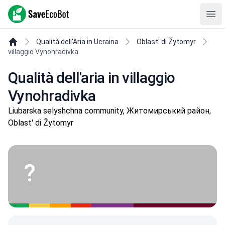
SaveEcoBot
Ope
Qualità dell'Aria in Ucraina
Oblast' di Žytomyr
villaggio Vynohradivka
Qualità dell'aria in villaggio
Vynohradivka
Liubarska selyshchna community, Житомирський район,
Oblast' di Žytomyr
?