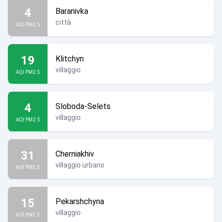
4
Baranivka
città
AQI PM2.5
19
Klitchyn
villaggio
AQI PM2.5
4
Sloboda-Selets
villaggio
AQI PM2.5
31
Cherniakhiv
villaggio urbano
AQI PM2.5
15
Pekarshchyna
villaggio
AQI PM2.5