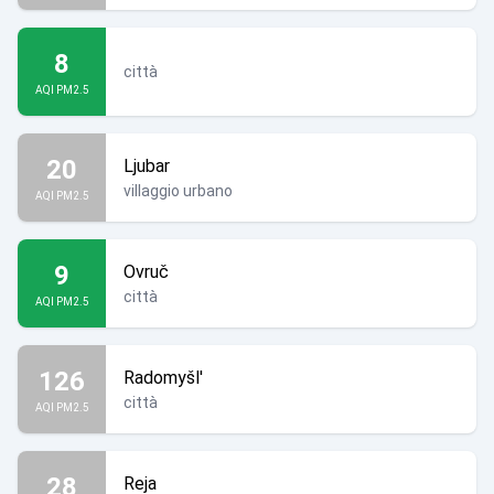
8
città
AQI PM2.5
20
Ljubar
villaggio urbano
AQI PM2.5
9
Ovruč
città
AQI PM2.5
126
Radomyšl'
città
AQI PM2.5
28
Reja