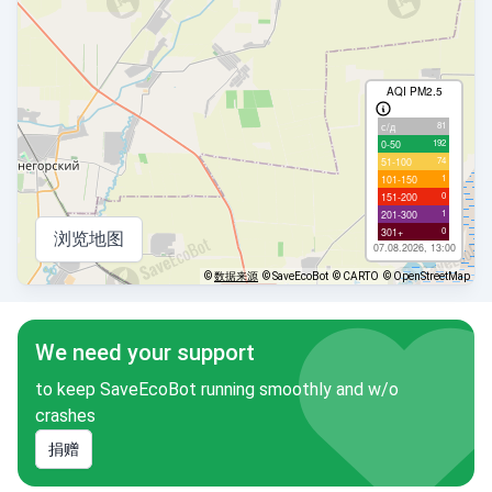
AQI PM2.5
81
с/д
192
0-50
74
51-100
1
101-150
0
151-200
1
201-300
0
301+
浏览地图
07.08.2026, 13:00
©
数据来源
© SaveEcoBot
© CARTO
© OpenStreetMap
We need your support
to keep SaveEcoBot running smoothly and w/o
crashes
捐赠