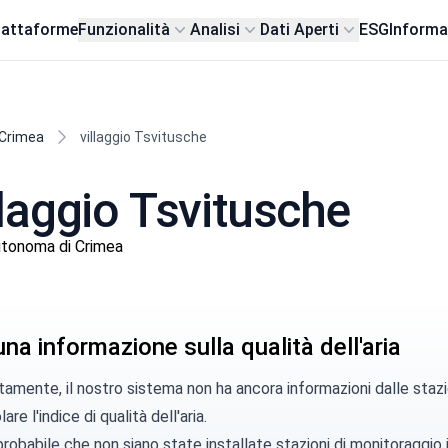
iattaforme
Funzionalità
Analisi
Dati Aperti
ESG
Informa
 Crimea
villaggio Tsvitusche
illaggio Tsvitusche
utonoma di Crimea
a informazione sulla qualità dell'aria
amente, il nostro sistema non ha ancora informazioni dalle stazi
are l'indice di qualità dell'aria.
robabile che non siano state installate stazioni di monitoraggio