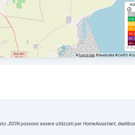
AQ
с/д
0-50
51-1
101-
151-
201-
301+
07.08.
©
Fonti di Dati
© SaveEcoBot
© CARTO
© O
formato JSON possono essere utilizzati per HomeAssistant, dashboa