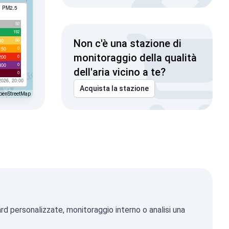
I PM2.5
92
192
66
00
Non c'è una stazione di
0
150
monitoraggio della qualità
0
200
0
300
dell'aria vicino a te?
0
2026, 20:00
Acquista la stazione
penStreetMap
rd personalizzate, monitoraggio interno o analisi una