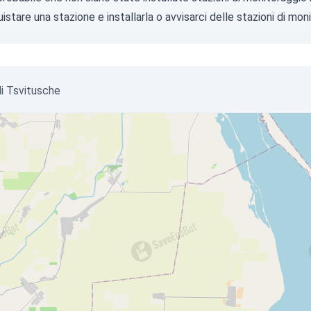
istare una stazione
e installarla o
avvisarci
delle stazioni di moni
_di Tsvitusche