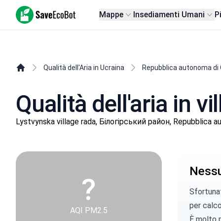
SaveEcoBot
Mappe
Insediamenti Umani
P
Qualità dell'Aria in Ucraina
Repubblica autonoma di
Qualità dell'aria in v
Lystvynska village rada, Білогірський район, Repubblica a
Nessun
?
Sfortunat
per calcol
AQI PM2.5
È molto p