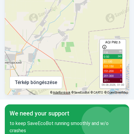
AQI PM2.5
99
с/д
243
0-50
7
51-100
0
101-150
0
151-200
1
201-300
0
301+
Térkép böngészése
09.08.2026, 01:00
©
Adatforrások
© SaveEcoBot
© CARTO
© OpenStreetMap
We need your support
to keep SaveEcoBot running smoothly and w/o
crashes