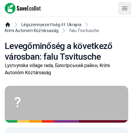
SaveEcoBot
Ope
Légszennyezettség itt: Ukrajna
Krími Autonóm Köztársaság
falu Tsvitusche
Levegőminőség a következő
városban: falu Tsvitusche
Lystvynska village rada, Білогірський район, Krími
Autonóm Köztársaság
?