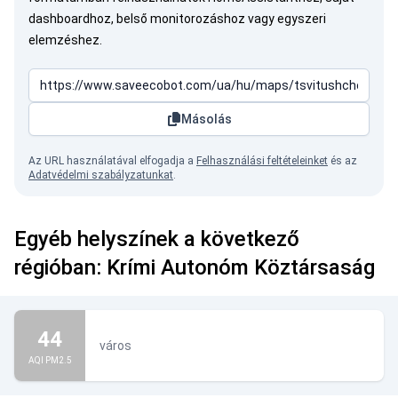
dashboardhoz, belső monitorozáshoz vagy egyszeri
elemzéshez.
Másolás
Az URL használatával elfogadja a
Felhasználási feltételeinket
és az
Adatvédelmi szabályzatunkat
.
Egyéb helyszínek a következő
régióban: Krími Autonóm Köztársaság
44
város
AQI PM2.5