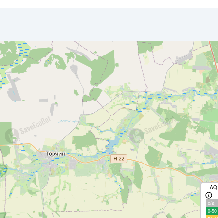
AQ
с/д
0-50