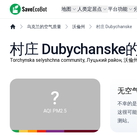
SaveEcoBot
地图
人类定居点
平台
功能
乌克兰的空气质量
沃倫州
村庄 Dubychanske
村庄 Dubychans
Torchynska selyshchna community, Луцький район, 沃倫
无空
?
不幸的是
AQI PM2.5
这很可能
测站。