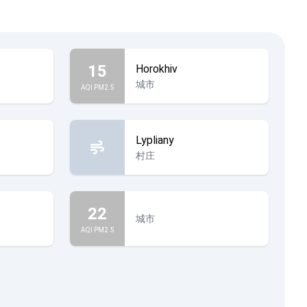
15
Horokhiv
城市
AQI PM2.5
Lypliany
村庄
22
城市
AQI PM2.5