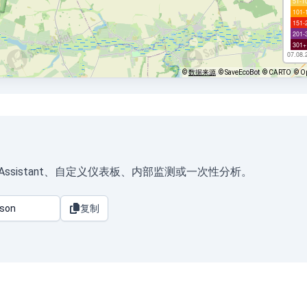
51-1
101-
151-
201-
301+
07.08.
©
数据来源
© SaveEcoBot
© CARTO
© O
omeAssistant、自定义仪表板、内部监测或一次性分析。
复制