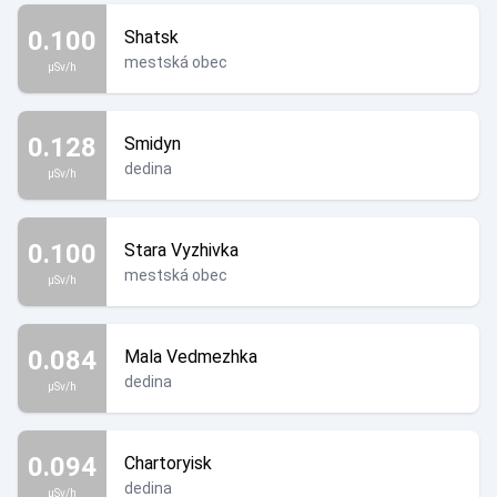
0.100
Shatsk
mestská obec
µSv/h
0.128
Smidyn
dedina
µSv/h
0.100
Stara Vyzhivka
mestská obec
µSv/h
0.084
Mala Vedmezhka
dedina
µSv/h
0.094
Chartoryisk
dedina
µSv/h