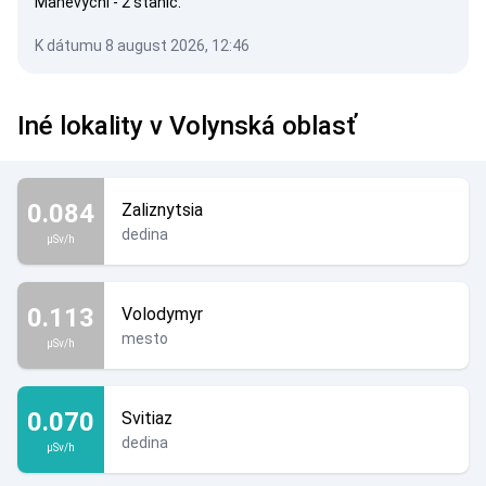
Manevychi - 2 staníc.
K dátumu 8 august 2026, 12:46
Iné lokality v Volynská oblasť
0.084
Zaliznytsia
dedina
µSv/h
0.113
Volodymyr
mesto
µSv/h
0.070
Svitiaz
dedina
µSv/h