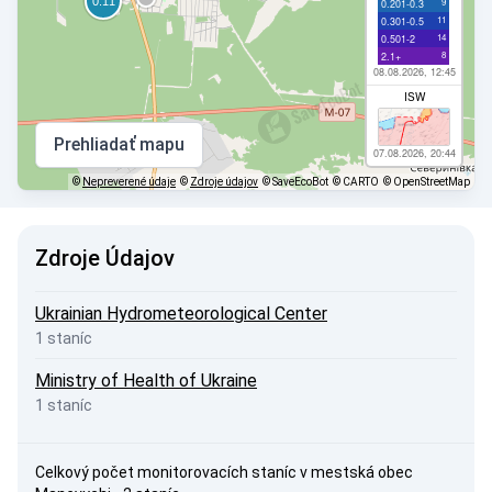
9
0.201-0.3
11
0.301-0.5
14
0.501-2
8
2.1+
08.08.2026, 12:45
ISW
Prehliadať mapu
07.08.2026, 20:44
©
Nepreverené údaje
©
Zdroje údajov
© SaveEcoBot
© CARTO
© OpenStreetMap
Zdroje Údajov
Ukrainian Hydrometeorological Center
1 staníc
Ministry of Health of Ukraine
1 staníc
Celkový počet monitorovacích staníc v mestská obec