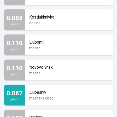
0.088
Kostiukhnivka
dedina
µSv/h
0.110
Liuboml
mesto
µSv/h
0.110
Novovolynsk
mesto
µSv/h
0.087
Liubeshiv
mestská obec
µSv/h