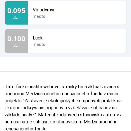
0.095
Volodymyr
mesto
µSv/h
0.100
Luck
mesto
µSv/h
Táto funkcionalita webovej stránky bola aktualizovaná s
podporou Medzinárodného renesančného fondu v rámci
projektu "Zastavenie ekologických korupčných praktík na
Ukrajine: odkrývanie prípadov a vzdelávanie občanov na
základe analýz". Materiál zodpovedá stanovisku autorov a
nemusí nutne súhlasiť so stanoviskom Medzinárodného
renesančného fondu.