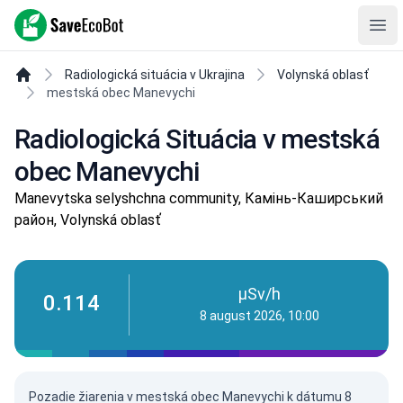
SaveEcoBot
Ope
Radiologická situácia v Ukrajina
Volynská oblasť
mestská obec Manevychi
Radiologická Situácia v mestská
obec Manevychi
Manevytska selyshchna community, Камінь-Каширський
район, Volynská oblasť
µSv/h
0.114
8 august 2026, 10:00
Pozadie žiarenia v mestská obec Manevychi k dátumu
8