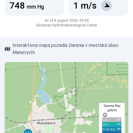
748
1
m/s
mm Hg
As of 8 august 2026, 09:00
Ukrainian Hydrometeorological Center
Interaktívna mapa pozadia žiarenia v mestská obec
Manevychi
Gamma Ray
(µSv/h)
587
с/д
104
0-0.1
288
0.101-0.2