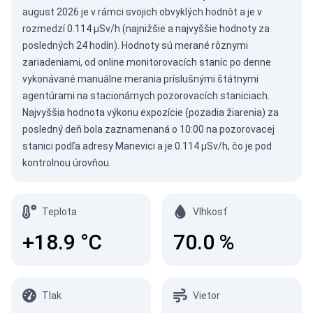
august 2026
je v rámci svojich obvyklých hodnôt a je v
rozmedzí 0.114 µSv/h (najnižšie a najvyššie hodnoty za
posledných 24 hodín). Hodnoty sú merané rôznymi
zariadeniami, od online monitorovacích staníc po denne
vykonávané manuálne merania príslušnými štátnymi
agentúrami na stacionárnych pozorovacích staniciach.
Najvyššia hodnota výkonu expozície (pozadia žiarenia) za
posledný deň bola zaznamenaná o 10:00 na pozorovacej
stanici podľa adresy Manevici a je 0.114 µSv/h, čo je pod
kontrolnou úrovňou.
Teplota
Vlhkosť
+18.9
°C
70.0
%
Tlak
Vietor