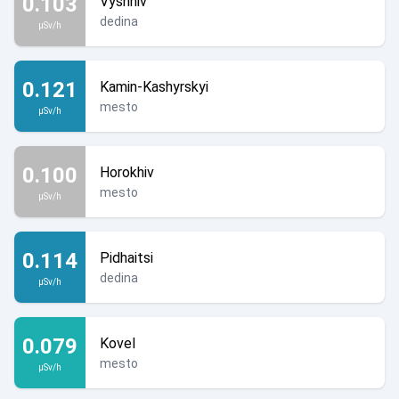
0.103
Vyshniv
dedina
µSv/h
0.121
Kamin-Kashyrskyi
mesto
µSv/h
0.100
Horokhiv
mesto
µSv/h
0.114
Pidhaitsi
dedina
µSv/h
0.079
Kovel
mesto
µSv/h