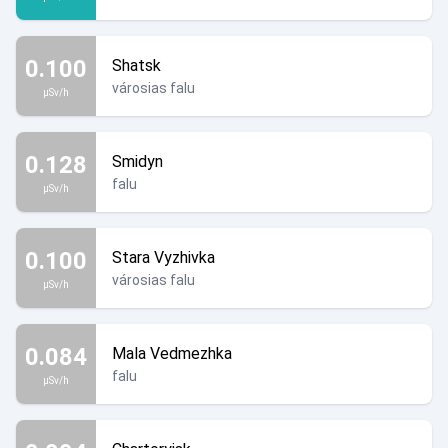
0.100
Shatsk
városias falu
µSv/h
0.128
Smidyn
falu
µSv/h
0.100
Stara Vyzhivka
városias falu
µSv/h
0.084
Mala Vedmezhka
falu
µSv/h