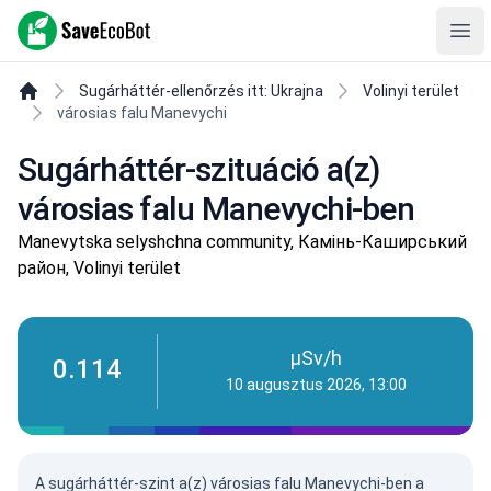
SaveEcoBot
Ope
Sugárháttér-ellenőrzés itt: Ukrajna
Volinyi terület
városias falu Manevychi
Sugárháttér-szituáció a(z)
városias falu Manevychi-ben
Manevytska selyshchna community, Камінь-Каширський
район, Volinyi terület
µSv/h
0.114
10 augusztus 2026, 13:00
A sugárháttér-szint a(z) városias falu Manevychi-ben a