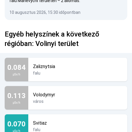
falu Manevychi területén – 2 állomás.
10 augusztus 2026, 15:30 időpontban
Egyéb helyszínek a következő
régióban: Volinyi terület
0.084
Zaliznytsia
falu
µSv/h
0.113
Volodymyr
város
µSv/h
0.070
Svitiaz
falu
µSv/h