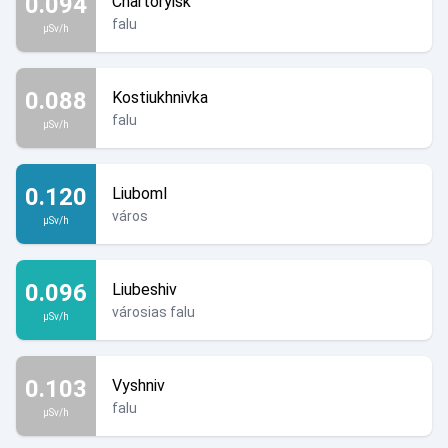
0.094
Chartoryisk
falu
µSv/h
0.088
Kostiukhnivka
falu
µSv/h
0.120
Liuboml
város
µSv/h
0.096
Liubeshiv
városias falu
µSv/h
0.103
Vyshniv
falu
µSv/h