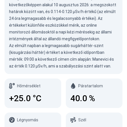
következőképpen alakul
10 augusztus 2026
: a megszokott
határok között van, és 0.114-0.120 µSv/h értékű (az elmúlt
24 óra legmagasabb és legalacsonyabb értékei). Az
értékeket különféle eszközökkel mérik, az online
monitorozó állomásoktól a napi kézi mérésekig az állami
intézmények által az állandó megfigyelőpontokon.
Az elmúlt napban a legmagasabb sugárháttér-szint
(kisugárzási háttér) értéket a következő időpontban
mérték: 09:00 a következő címen cím alapján: Manevici és
az érték 0.120 µSv/h, ami a szabályozási szint alatt van.
Hőmérséklet
Páratartalom
+25.0
°C
40.0
%
Légnyomás
Szél