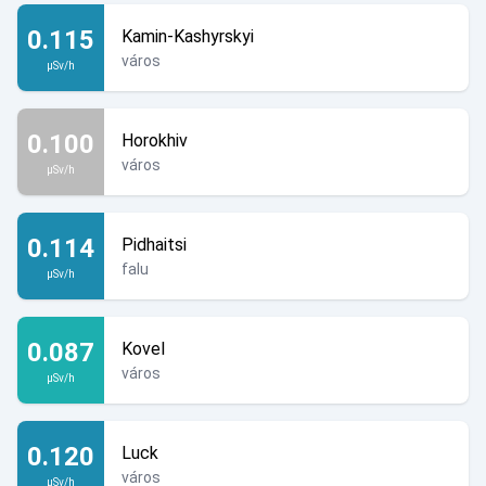
0.115
Kamin-Kashyrskyi
város
µSv/h
0.100
Horokhiv
város
µSv/h
0.114
Pidhaitsi
falu
µSv/h
0.087
Kovel
város
µSv/h
0.120
Luck
város
µSv/h