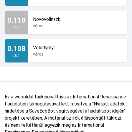
0.110
Novovolinszk
város
µSv/h
0.108
Volodymyr
város
µSv/h
Ez a weboldal funkcionalitása az International Renaissance
Foundation támogatásával lett frissítve a "Nyitott adatok
hirdetése a SaveEcoBot segítségével a hadiállapot idején"
projekt keretében. A material az írók álláspontját tükrözi,
és nem feltétlenül egyezik meg az International