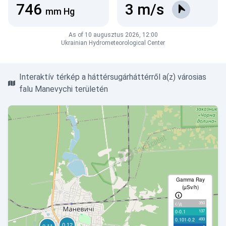
746
3
m/s
mm Hg
As of 10 augusztus 2026, 12:00
Ukrainian Hydrometeorological Center
Interaktív térkép a háttérsugárháttérről a(z) városias
falu Manevychi területén
Gamma Ray
(µSv/h)
350
с/д
137
0-0.1
493
0.101-0.2