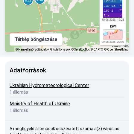
9
0.201-0.3
10
0.301-0.5
17
0.501-2
7
2.1+
10.08.2026, 15:28
ISW
Térkép böngészése
09.08.2026, 22:02
©
Nem ellenőrzött adatok
©
Adatforrások
© SaveEcoBot
© CARTO
© OpenStreetMap
Adatforrások
Ukrainian Hydrometeorological Center
1 állomás
Ministry of Health of Ukraine
1 állomás
A megfigyelő állomások összesített száma a(z) városias