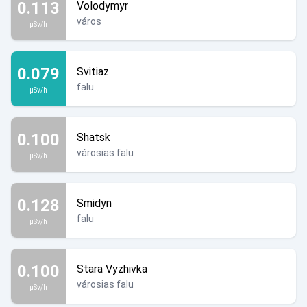
0.113
Volodymyr
város
µSv/h
0.079
Svitiaz
falu
µSv/h
0.100
Shatsk
városias falu
µSv/h
0.128
Smidyn
falu
µSv/h
0.100
Stara Vyzhivka
városias falu
µSv/h