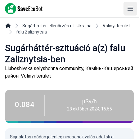
SaveEcoBot
Ope
Sugárháttér-ellenőrzés itt: Ukrajna
Volinyi terület
falu Zaliznytsia
Sugárháttér-szituáció a(z) falu
Zaliznytsia-ben
Liubeshivska selyshchna community, Камінь-Каширський
район, Volinyi terület
µSv/h
0.084
28 október 2024, 15:55
Sajnálatos módon jelenleg nincsenek valós adatok a