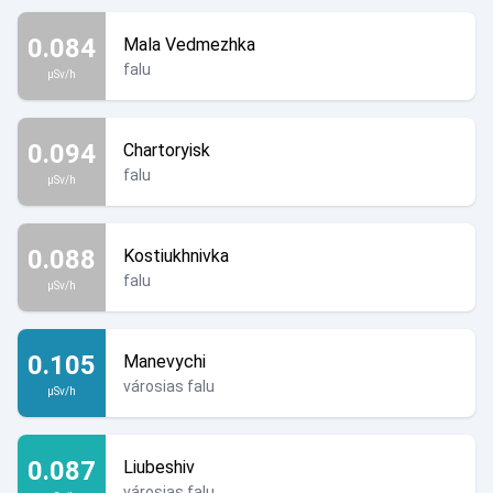
0.084
Mala Vedmezhka
falu
µSv/h
0.094
Chartoryisk
falu
µSv/h
0.088
Kostiukhnivka
falu
µSv/h
0.105
Manevychi
városias falu
µSv/h
0.087
Liubeshiv
városias falu