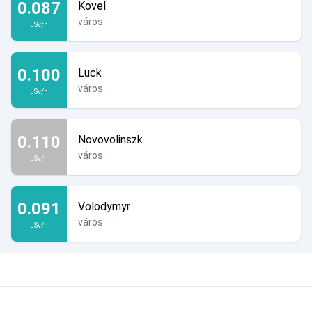
0.087
Kovel
város
µSv/h
0.100
Luck
város
µSv/h
0.110
Novovolinszk
város
µSv/h
0.091
Volodymyr
város
µSv/h