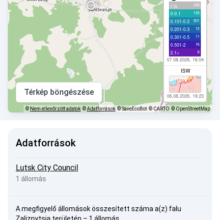
338
с/д
135
0-0.1
501
0.101-0.2
12
0.201-0.3
11
0.301-0.5
16
0.501-2
8
2.1+
07.08.2026, 16:04
ISW
Térkép böngészése
06.08.2026, 19:23
©
Nem ellenőrzött adatok
©
Adatforrások
© SaveEcoBot
© CARTO
© OpenStreetMap
Adatforrások
Lutsk City Council
1 állomás
A megfigyelő állomások összesített száma a(z) falu
Zaliznytsia területén – 1 állomás.