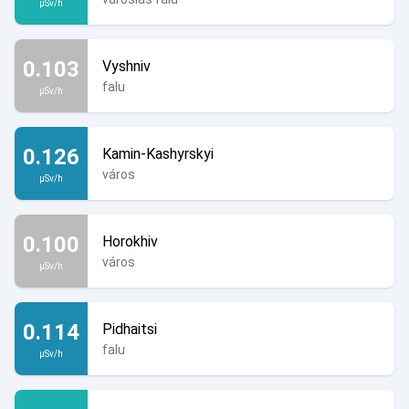
µSv/h
0.103
Vyshniv
falu
µSv/h
0.126
Kamin-Kashyrskyi
város
µSv/h
0.100
Horokhiv
város
µSv/h
0.114
Pidhaitsi
falu
µSv/h