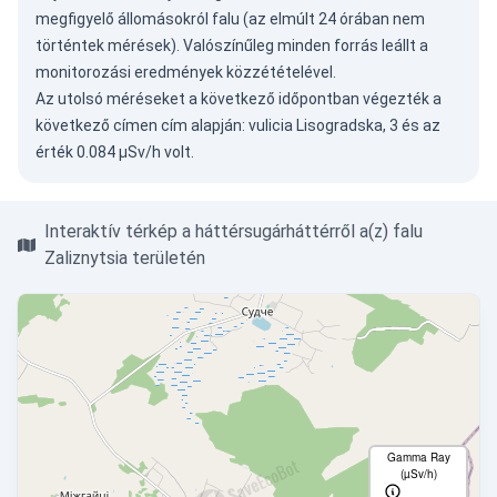
megfigyelő állomásokról falu (az elmúlt 24 órában nem
történtek mérések). Valószínűleg minden forrás leállt a
monitorozási eredmények közzétételével.
Az utolsó méréseket a következő időpontban végezték a
következő címen cím alapján: vulicia Lisogradska, 3 és az
érték 0.084 µSv/h volt.
Interaktív térkép a háttérsugárháttérről a(z) falu
Zaliznytsia területén
Gamma Ray
(µSv/h)