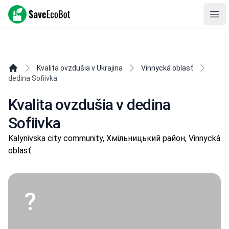
SaveEcoBot
Ope
Kvalita ovzdušia v Ukrajina
Vinnycká oblasť
dedina Sofiivka
Kvalita ovzdušia v dedina
Sofiivka
Kalynivska city community, Хмільницький район, Vinnycká
oblasť
?