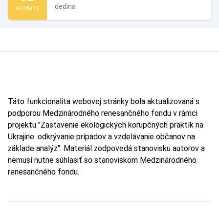
dedina
AQI PM2.5
Táto funkcionalita webovej stránky bola aktualizovaná s
podporou Medzinárodného renesančného fondu v rámci
projektu "Zastavenie ekologických korupčných praktík na
Ukrajine: odkrývanie prípadov a vzdelávanie občanov na
základe analýz". Materiál zodpovedá stanovisku autorov a
nemusí nutne súhlasiť so stanoviskom Medzinárodného
renesančného fondu.