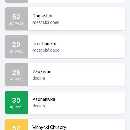
52
Tomashpil
mestská obec
AQI PM2.5
20
Trostianets
mestská obec
AQI PM2.5
28
Zaozerne
dedina
AQI PM2.5
30
Kachanivka
dedina
AQI PM2.5
52
Vinnycki Chutory