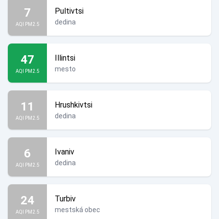
7
Pultivtsi
dedina
AQI PM2.5
47
Illintsi
mesto
AQI PM2.5
11
Hrushkivtsi
dedina
AQI PM2.5
6
Ivaniv
dedina
AQI PM2.5
24
Turbiv
mestská obec
AQI PM2.5