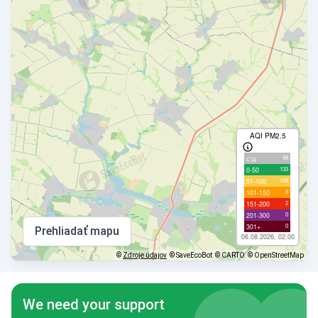
AQI PM2.5
98
с/д
133
0-50
108
51-100
8
101-150
2
151-200
0
201-300
0
301+
Prehliadať mapu
06.08.2026, 02:00
©
Zdroje údajov
© SaveEcoBot
© CARTO
© OpenStreetMap
We need your support