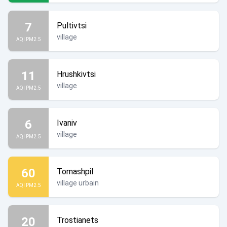
7
Pultivtsi
village
AQI PM2.5
11
Hrushkivtsi
village
AQI PM2.5
6
Ivaniv
village
AQI PM2.5
60
Tomashpil
village urbain
AQI PM2.5
20
Trostianets