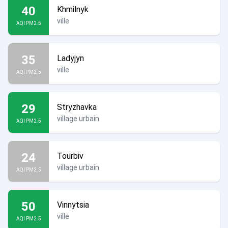
40
Khmilnyk
ville
AQI PM2.5
35
Ladyjyn
ville
AQI PM2.5
29
Stryzhavka
village urbain
AQI PM2.5
24
Tourbiv
village urbain
AQI PM2.5
50
Vinnytsia
ville
AQI PM2.5