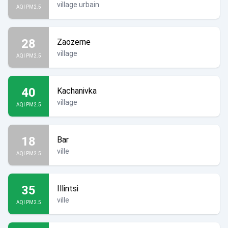
village urbain
AQI PM2.5
28
Zaozerne
village
AQI PM2.5
40
Kachanivka
village
AQI PM2.5
18
Bar
ville
AQI PM2.5
35
Illintsi
ville
AQI PM2.5