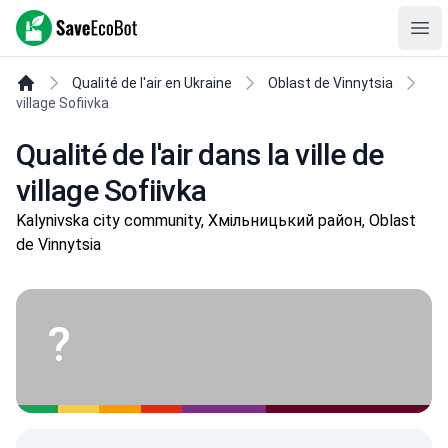
SaveEcoBot
Ope
Qualité de l'air en Ukraine
Oblast de Vinnytsia
village Sofiivka
Qualité de l'air dans la ville de
village Sofiivka
Kalynivska city community, Хмільницький район, Oblast
de Vinnytsia
?