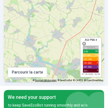
AQI PM2.5
102
с/д
136
0-50
104
51-100
4
101-150
2
151-200
1
201-300
0
301+
Parcourir la carte
07.08.2026, 00:00
©
Sources de données
© SaveEcoBot
© CARTO
© OpenStreetMap
We need your support
to keep SaveEcoBot running smoothly and w/o