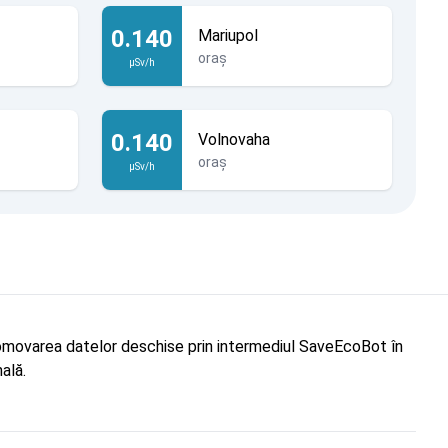
0.140
Mariupol
oraș
µSv/h
0.140
Volnovaha
oraș
µSv/h
"Promovarea datelor deschise prin intermediul SaveEcoBot în
ală.