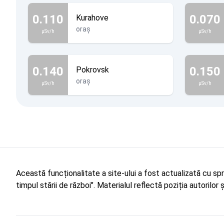
0.110
0.070
Kurahove
oraș
µSv/h
µSv/h
0.140
0.150
Pokrovsk
oraș
µSv/h
µSv/h
Această funcționalitate a site-ului a fost actualizată cu sp
timpul stării de război". Materialul reflectă poziția autorilo