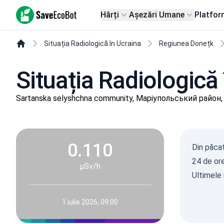
SaveEcoBot
Hărți
Așezări Umane
Platfor
Situația Radiologică în Ucraina
Regiunea Donețk
Situația Radiologică
Sartanska selyshchna community, Маріупольський район,
0.110
Din păcat
24 de ore
µSv/h
Ultimele 
1 iulie 2026, 09:00