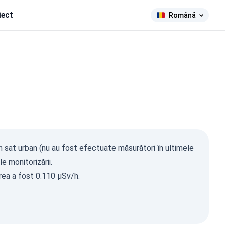
iect
Română
ma Ray
în sat urban (nu au fost efectuate măsurători în ultimele
µSv/h)
e monitorizării.
591
85
rea a fost 0.110 µSv/h.
299
1-0.2
12
1-0.3
12
1-0.5
15
1-2
7
2026, 10:41