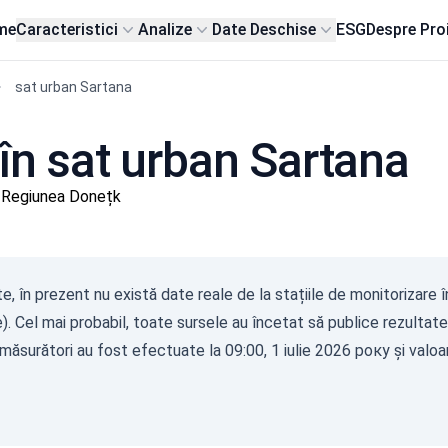
me
Caracteristici
Analize
Date Deschise
ESG
Despre Pro
sat urban Sartana
 în sat urban Sartana
 Regiunea Donețk
Gam
e, în prezent nu există date reale de la stațiile de monitorizare 
(
). Cel mai probabil, toate sursele au încetat să publice rezultatel
с/д
0-0.1
măsurători au fost efectuate la 09:00, 1 iulie 2026 року și valoa
0.10
0.20
0.30
0.50
2.1+
07.08.