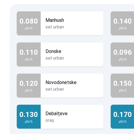
0.080
0.140
Manhush
sat urban
µSv/h
µSv/h
0.110
0.096
Donske
sat urban
µSv/h
µSv/h
0.120
0.150
Novodonetske
sat urban
µSv/h
µSv/h
0.130
0.170
Debalțeve
oraș
µSv/h
µSv/h