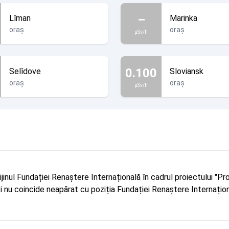
–
Lîman
Marinka
oraș
oraș
µSv/h
0.100
Selîdove
Sloviansk
oraș
oraș
µSv/h
rijinul Fundației Renaștere Internațională în cadrul proiectului 
r și nu coincide neapărat cu poziția Fundației Renaștere Internațion