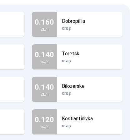
0.160
Dobropillia
oraș
µSv/h
0.140
Toretsk
oraș
µSv/h
0.140
Bilozerske
oraș
µSv/h
0.120
Kostiantînivka
oraș
µSv/h