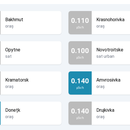
0.110
Bakhmut
Krasnohorivka
oraș
oraș
µSv/h
0.100
Opytne
Novotroitske
sat
sat urban
µSv/h
0.140
Kramatorsk
Amvrosiivka
oraș
oraș
µSv/h
0.140
Donețk
Drujkivka
oraș
oraș
µSv/h