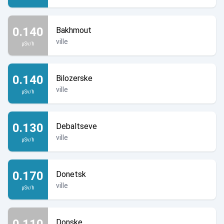
0.140
Bakhmout
ville
µSv/h
0.140
Bilozerske
ville
µSv/h
0.130
Debaltseve
ville
µSv/h
0.170
Donetsk
ville
µSv/h
0.110
Donske