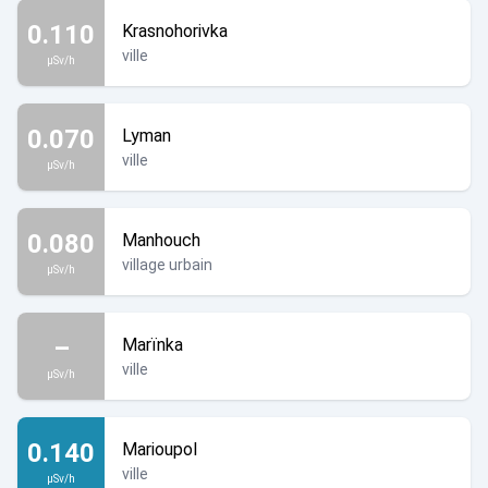
0.110
Krasnohorivka
ville
µSv/h
0.070
Lyman
ville
µSv/h
0.080
Manhouch
village urbain
µSv/h
–
Marïnka
ville
µSv/h
0.140
Marioupol
ville
µSv/h