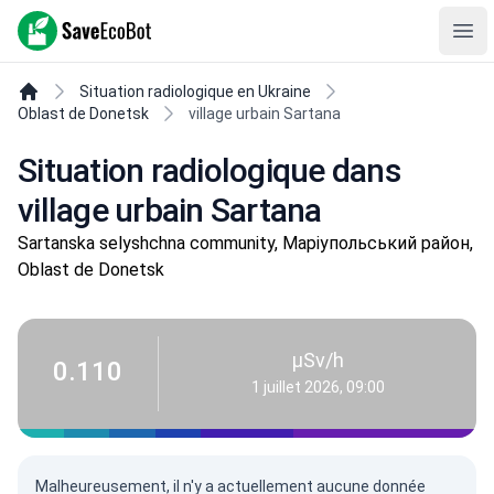
SaveEcoBot
Ope
Situation radiologique en Ukraine
Oblast de Donetsk
village urbain Sartana
Situation radiologique dans
village urbain Sartana
Sartanska selyshchna community, Маріупольський район,
Oblast de Donetsk
µSv/h
0.110
1 juillet 2026, 09:00
Malheureusement, il n'y a actuellement aucune donnée