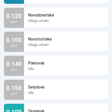
0.120
Novodonetske
village urbain
µSv/h
0.100
Novotroïtske
village urbain
µSv/h
0.140
Pokrovsk
ville
µSv/h
0.150
Selydove
ville
µSv/h
0.100
Sloviansk