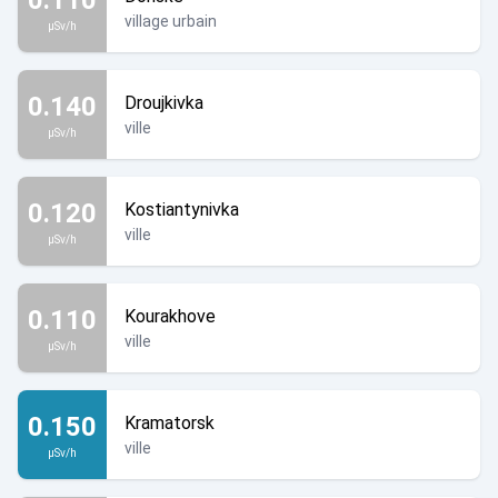
village urbain
µSv/h
0.140
Droujkivka
ville
µSv/h
0.120
Kostiantynivka
ville
µSv/h
0.110
Kourakhove
ville
µSv/h
0.150
Kramatorsk
ville
µSv/h