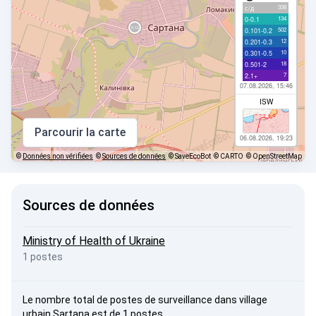
338
с/д
134
0-0.1
502
0.101-0.2
12
0.201-0.3
10
0.301-0.5
18
0.501-2
7
2.1+
07.08.2026, 15:46
ISW
Parcourir la carte
06.08.2026, 19:23
©
Données non vérifiées
©
Sources de données
© SaveEcoBot
© CARTO
© OpenStreetMap
Sources de données
Ministry of Health of Ukraine
1 postes
Le nombre total de postes de surveillance dans village
urbain Sartana est de 1 postes.