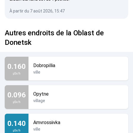
À partir du 7 août 2026, 15:47
Autres endroits de la Oblast de
Donetsk
0.160
Dobropillia
ville
µSv/h
0.096
Opytne
village
µSv/h
0.140
Amvrossiivka
ville
µSv/h