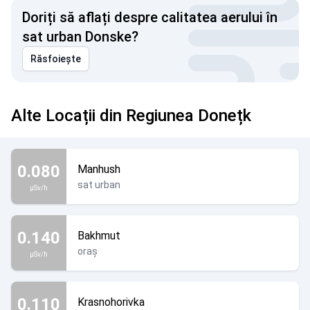
Doriți să aflați despre calitatea aerului în
sat urban Donske?
Răsfoiește
Alte Locații din Regiunea Donețk
0.080
Manhush
sat urban
µSv/h
0.140
Bakhmut
oraș
µSv/h
0.110
Krasnohorivka