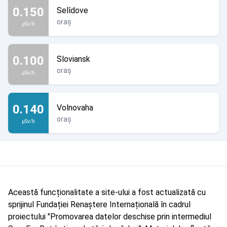
0.150
Selîdove
oraș
µSv/h
0.100
Sloviansk
oraș
µSv/h
0.140
Volnovaha
oraș
µSv/h
Această funcționalitate a site-ului a fost actualizată cu
sprijinul Fundației Renaștere Internațională în cadrul
proiectului "Promovarea datelor deschise prin intermediul