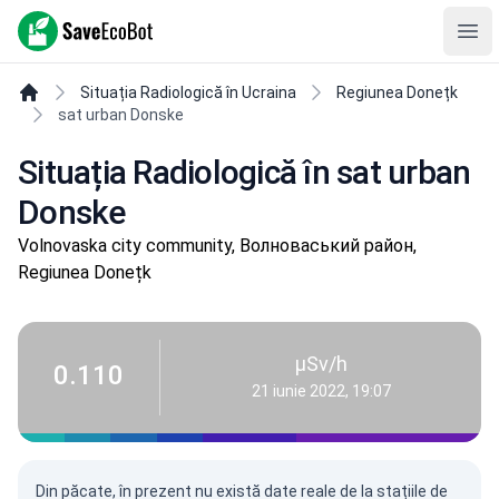
SaveEcoBot
Ope
Situația Radiologică în Ucraina
Regiunea Donețk
sat urban Donske
Situația Radiologică în sat urban
Donske
Volnovaska city community, Волноваський район,
Regiunea Donețk
µSv/h
0.110
21 iunie 2022, 19:07
Din păcate, în prezent nu există date reale de la stațiile de