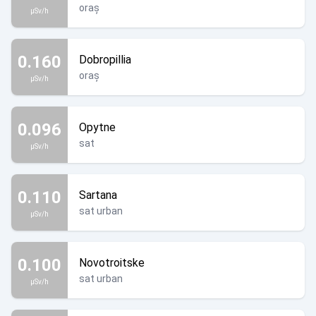
oraș
µSv/h
0.160
Dobropillia
oraș
µSv/h
0.096
Opytne
sat
µSv/h
0.110
Sartana
sat urban
µSv/h
0.100
Novotroitske
sat urban
µSv/h