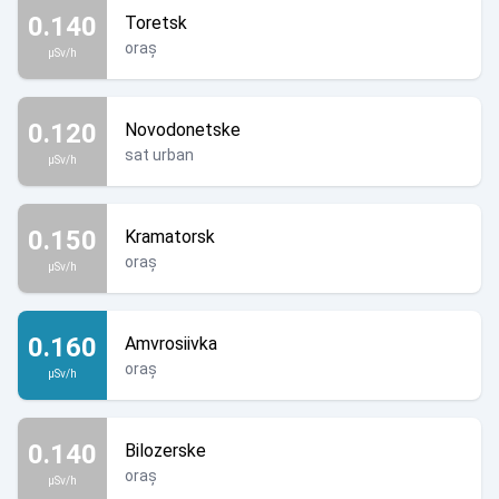
0.140
Toretsk
oraș
µSv/h
0.120
Novodonetske
sat urban
µSv/h
0.150
Kramatorsk
oraș
µSv/h
0.160
Amvrosiivka
oraș
µSv/h
0.140
Bilozerske
oraș
µSv/h