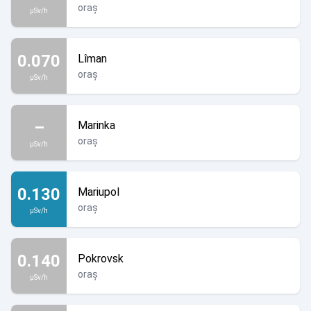
oraș
µSv/h
0.070
Lîman
oraș
µSv/h
–
Marinka
oraș
µSv/h
0.130
Mariupol
oraș
µSv/h
0.140
Pokrovsk
oraș
µSv/h