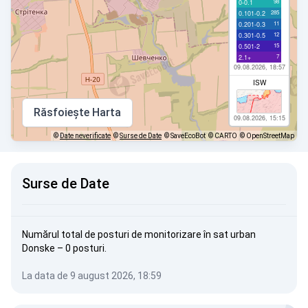
98
0-0.1
285
0.101-0.2
11
0.201-0.3
12
0.301-0.5
15
0.501-2
7
2.1+
09.08.2026, 18:57
ISW
Răsfoiește Harta
09.08.2026, 15:15
©
Date neverificate
©
Surse de Date
© SaveEcoBot
© CARTO
© OpenStreetMap
Surse de Date
Numărul total de posturi de monitorizare în sat urban
Donske – 0 posturi.
La data de 9 august 2026, 18:59