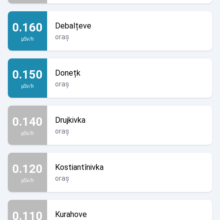
0.160
Debalțeve
oraș
µSv/h
0.150
Donețk
oraș
µSv/h
0.140
Drujkivka
oraș
µSv/h
0.120
Kostiantînivka
oraș
µSv/h
0.110
Kurahove