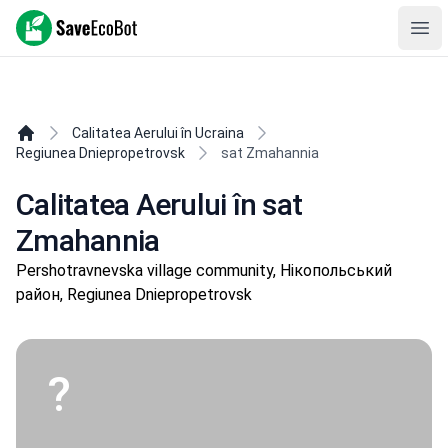
SaveEcoBot
Ope
Calitatea Aerului în Ucraina
Regiunea Dniepropetrovsk
sat Zmahannia
Calitatea Aerului în sat
Zmahannia
Pershotravnevska village community, Нікопольський
район, Regiunea Dniepropetrovsk
?