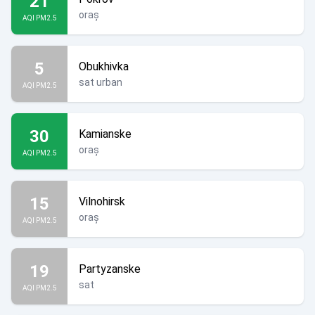
21
oraș
AQI PM2.5
5
Obukhivka
sat urban
AQI PM2.5
30
Kamianske
oraș
AQI PM2.5
15
Vilnohirsk
oraș
AQI PM2.5
19
Partyzanske
sat
AQI PM2.5