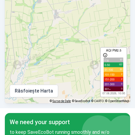
AQI PM2.5
97
с/д
157
0-50
91
51-100
2
101-150
2
151-200
0
201-300
0
301+
Răsfoiește Harta
07.08.2026, 10:00
©
Surse de Date
© SaveEcoBot
© CARTO
© OpenStreetMap
We need your support
to keep SaveEcoBot running smoothly and w/o