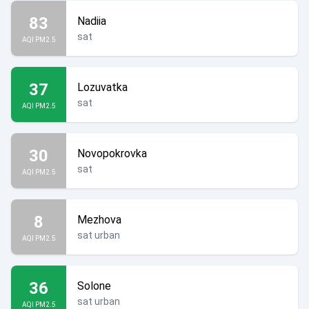
83
Nadiia
sat
AQI PM2.5
37
Lozuvatka
sat
AQI PM2.5
30
Novopokrovka
sat
AQI PM2.5
8
Mezhova
sat urban
AQI PM2.5
36
Solone
sat urban
AQI PM2.5