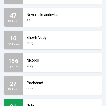
47
Novooleksandrivka
sat
AQI PM2.5
16
Zhovti Vody
oraș
AQI PM2.5
156
Nikopol
oraș
AQI PM2.5
27
Pavlohrad
oraș
AQI PM2.5
Pokrov