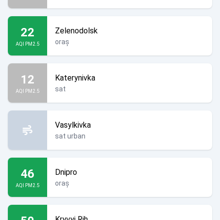
22
Zelenodolsk
oraș
AQI PM2.5
12
Katerynivka
sat
AQI PM2.5
Vasylkivka
sat urban
46
Dnipro
oraș
AQI PM2.5
 este Ucraina!
Kryvyi Rih