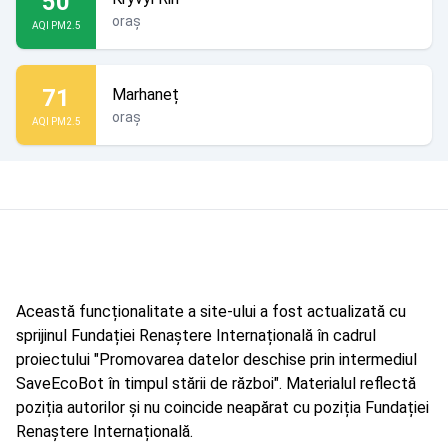
50
oraș
AQI PM2.5
71
Marhaneț
oraș
AQI PM2.5
Această funcționalitate a site-ului a fost actualizată cu
sprijinul Fundației Renaștere Internațională în cadrul
proiectului "Promovarea datelor deschise prin intermediul
SaveEcoBot în timpul stării de război". Materialul reflectă
poziția autorilor și nu coincide neapărat cu poziția Fundației
Renaștere Internațională.