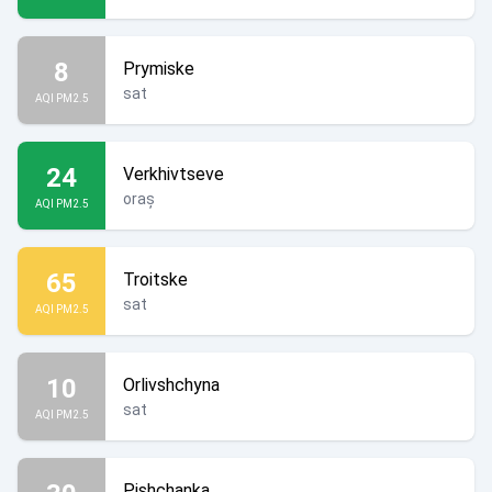
8
Prymiske
sat
AQI PM2.5
24
Verkhivtseve
oraș
AQI PM2.5
65
Troitske
sat
AQI PM2.5
10
Orlivshchyna
sat
AQI PM2.5
Pishchanka