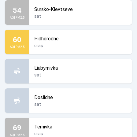
54
Sursko-Klevtseve
sat
AQI PM2.5
60
Pidhorodne
oraș
AQI PM2.5
Liubymivka
sat
Doslidne
sat
69
Ternivka
oraș
AQI PM2.5