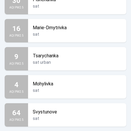
30
sat
AQI PM2.5
16
Marie-Dmytrivka
sat
AQI PM2.5
9
Tsarychanka
sat urban
AQI PM2.5
4
Mohylivka
sat
AQI PM2.5
64
Svystunove
sat
AQI PM2.5