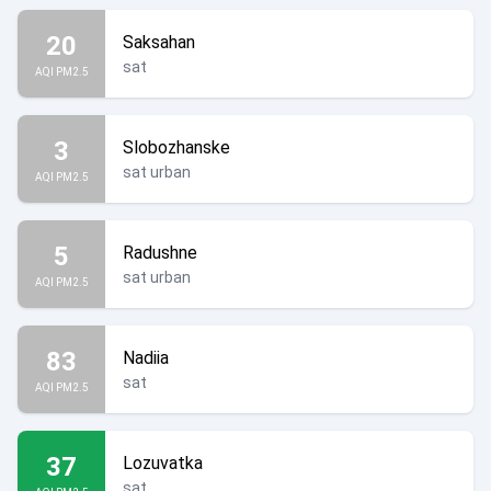
20
Saksahan
sat
AQI PM2.5
3
Slobozhanske
sat urban
AQI PM2.5
5
Radushne
sat urban
AQI PM2.5
83
Nadiia
sat
AQI PM2.5
37
Lozuvatka
sat