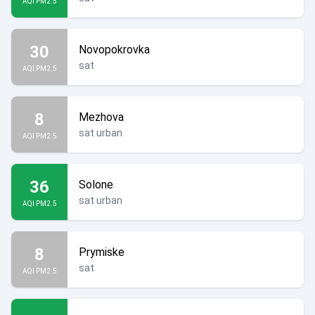
AQI PM2.5
30
Novopokrovka
sat
AQI PM2.5
8
Mezhova
sat urban
AQI PM2.5
36
Solone
sat urban
AQI PM2.5
8
Prymiske
sat
AQI PM2.5