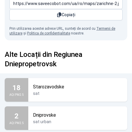
Copiați
Prin utilizarea acestei adrese URL, sunteți de acord cu
Termenii de
utilizare
și
Politica de confidențialitate
noastre.
Alte Locații din Regiunea
Dniepropetrovsk
18
Starozavodske
sat
AQI PM2.5
2
Dniprovske
sat urban
AQI PM2.5