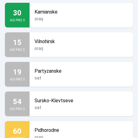
30
Kamianske
oraș
AQI PM2.5
15
Vilnohirsk
oraș
AQI PM2.5
19
Partyzanske
sat
AQI PM2.5
54
Sursko-Klevtseve
sat
AQI PM2.5
60
Pidhorodne
oraș