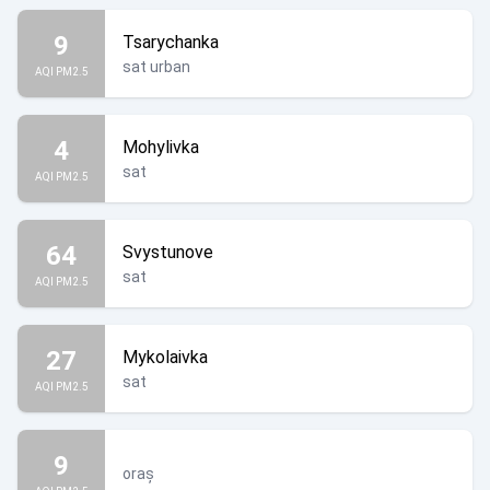
9
Tsarychanka
sat urban
AQI PM2.5
4
Mohylivka
sat
AQI PM2.5
64
Svystunove
sat
AQI PM2.5
27
Mykolaivka
sat
AQI PM2.5
9
oraș