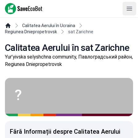
SaveEcoBot
Ope
Calitatea Aerului în Ucraina
Regiunea Dniepropetrovsk
sat Zarichne
Calitatea Aerului în sat Zarichne
Yur’yivska selyshchna community, Павлоградський район,
Regiunea Dniepropetrovsk
?
Fără Informații despre Calitatea Aerului