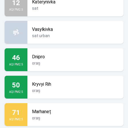
12
Katerynivka
sat
AQI PM2.5
Vasylkivka
sat urban
46
Dnipro
oraș
AQI PM2.5
50
Kryvyi Rih
oraș
AQI PM2.5
71
Marhaneț
oraș
AQI PM2.5