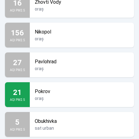
16
Zhovti Vody
oraș
AQI PM2.5
156
Nikopol
oraș
AQI PM2.5
27
Pavlohrad
oraș
AQI PM2.5
21
Pokrov
oraș
AQI PM2.5
5
Obukhivka
sat urban
AQI PM2.5