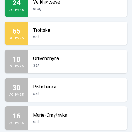
24
Verkhivtseve
oraș
AQI PM2.5
65
Troitske
sat
AQI PM2.5
10
Orlivshchyna
sat
AQI PM2.5
30
Pishchanka
sat
AQI PM2.5
16
Marie-Dmytrivka
sat
AQI PM2.5