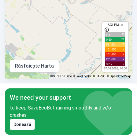
AQI PM2.5
97
с/д
157
0-50
91
51-100
2
101-150
2
151-200
0
201-300
0
301+
Răsfoiește Harta
07.08.2026, 10:00
©
Surse de Date
© SaveEcoBot
© CARTO
© OpenStreetMap
We need your support
to keep SaveEcoBot running smoothly and w/o
crashes
Donează