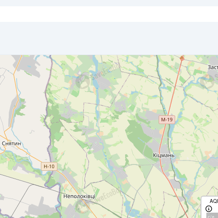
AQ
с/д