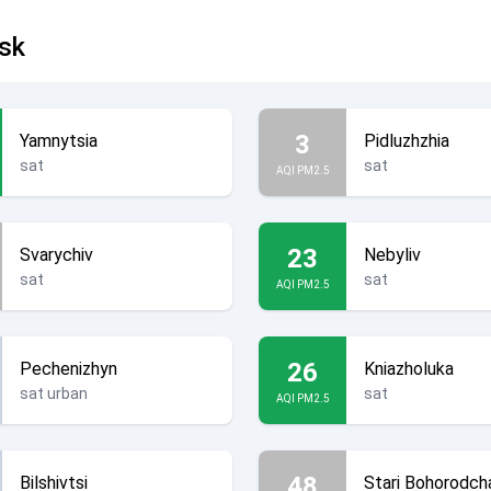
vsk
3
Yamnytsia
Pidluzhzhia
sat
sat
AQI PM2.5
23
Svarychiv
Nebyliv
sat
sat
AQI PM2.5
26
Pechenizhyn
Kniazholuka
sat urban
sat
AQI PM2.5
48
Bilshivtsi
Stari Bohorodch