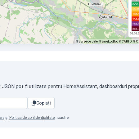
0-50
51-1
101-
151-
201-
301+
08.08.
©
Surse de Date
© SaveEcoBot
© CARTO
© O
at JSON pot fi utilizate pentru HomeAssistant, dashboarduri propri
Copiați
are
și
Politica de confidențialitate
noastre.