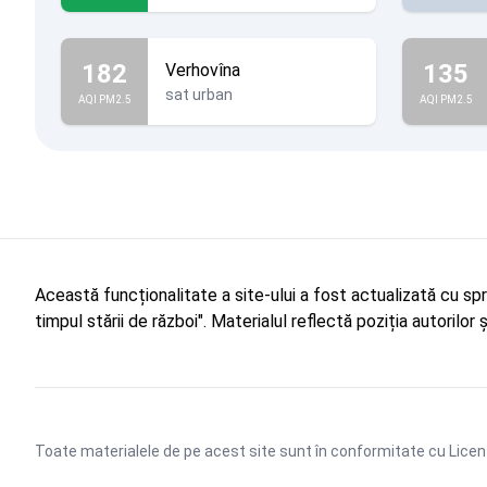
182
135
Verhovîna
sat urban
AQI PM2.5
AQI PM2.5
Această funcționalitate a site-ului a fost actualizată cu sp
timpul stării de război". Materialul reflectă poziția autorilo
Toate materialele de pe acest site sunt în conformitate cu
Licen