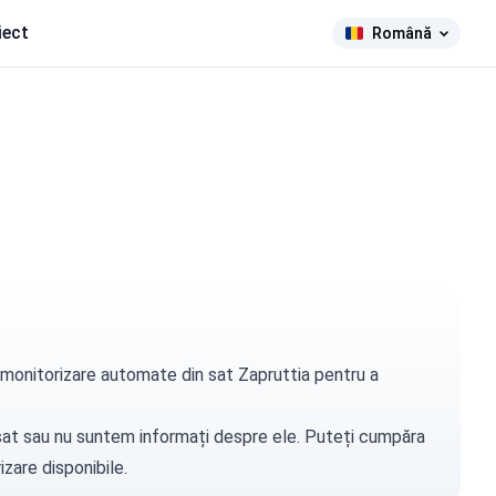
iect
Română
e monitorizare automate din sat Zapruttia pentru a
t sat sau nu suntem informați despre ele. Puteți
cumpăra
zare disponibile.