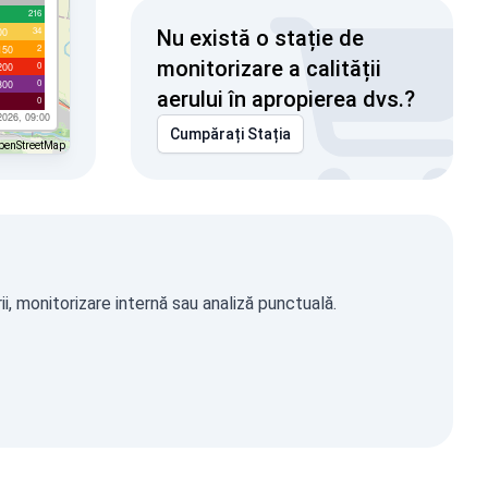
216
34
00
Nu există o stație de
2
150
monitorizare a calității
0
200
0
300
aerului în apropierea dvs.?
0
2026, 09:00
Cumpărați Stația
penStreetMap
i, monitorizare internă sau analiză punctuală.