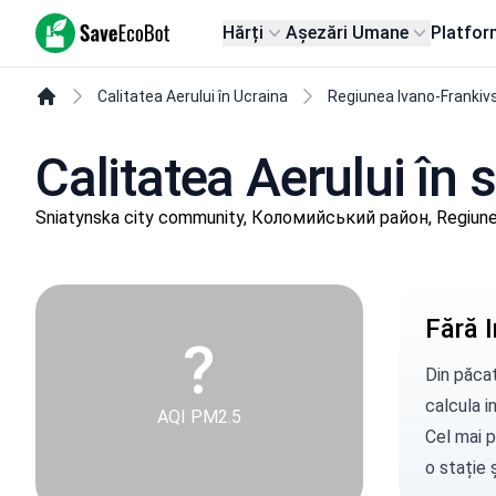
SaveEcoBot
Hărți
Așezări Umane
Platfor
Calitatea Aerului în Ucraina
Regiunea Ivano-Frankiv
Calitatea Aerului în 
Sniatynska city community, Коломийський район, Regiune
Fără I
?
Din păcat
calcula in
AQI PM2.5
Cel mai p
o stație
ș