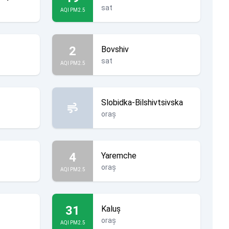
sat
AQI PM2.5
2
Bovshiv
sat
AQI PM2.5
Slobidka-Bilshivtsivska
oraș
4
Yaremche
oraș
AQI PM2.5
31
Kaluș
oraș
AQI PM2.5