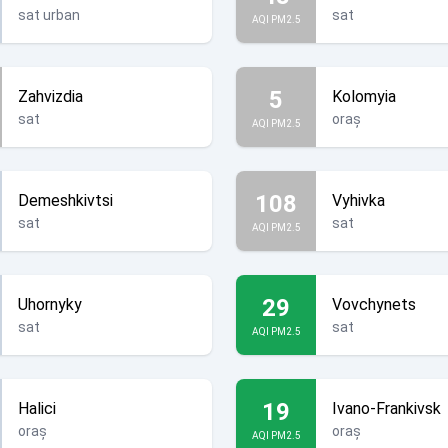
sat urban
sat
AQI PM2.5
5
Zahvizdia
Kolomyia
sat
oraș
AQI PM2.5
108
Demeshkivtsi
Vyhivka
sat
sat
AQI PM2.5
29
Uhornyky
Vovchynets
sat
sat
AQI PM2.5
19
Halici
Ivano-Frankivsk
oraș
oraș
AQI PM2.5