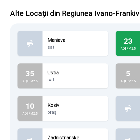
Alte Locații din Regiunea Ivano-Franki
23
Maniava
sat
AQI PM2.5
35
5
Ustia
sat
AQI PM2.5
AQI PM2.5
10
Kosiv
oraș
AQI PM2.5
Zadnistrianske