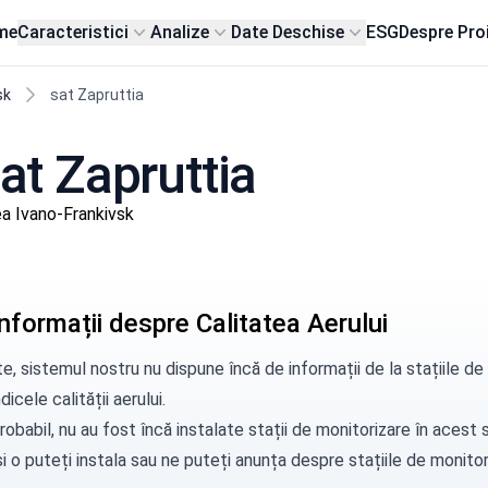
me
Caracteristici
Analize
Date Deschise
ESG
Despre Pro
sk
sat Zapruttia
sat Zapruttia
a Ivano-Frankivsk
nformații despre Calitatea Aerului
e, sistemul nostru nu dispune încă de informații de la stațiile d
dicele calității aerului.
robabil, nu au fost încă instalate stații de monitorizare în aces
i o puteți instala sau ne puteți
anunța
despre stațiile de monitori