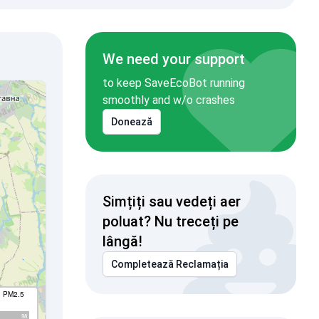
We need your support
to keep SaveEcoBot running
smoothly and w/o crashes
Donează
Simțiți sau vedeți aer
poluat? Nu treceți pe
lângă!
Completează Reclamația
I PM2.5
98