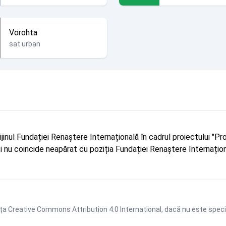
Vorohta
sat urban
rijinul Fundației Renaștere Internațională în cadrul proiectului 
r și nu coincide neapărat cu poziția Fundației Renaștere Internațion
ța Creative Commons Attribution 4.0 International
, dacă nu este speci