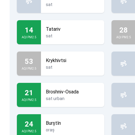
sat
14
28
Tatariv
sat
AQI PM2.5
AQI PM2.5
53
Krykhivtsi
sat
AQI PM2.5
21
Broshniv-Osada
sat urban
AQI PM2.5
24
Burștîn
oraș
AQI PM2.5