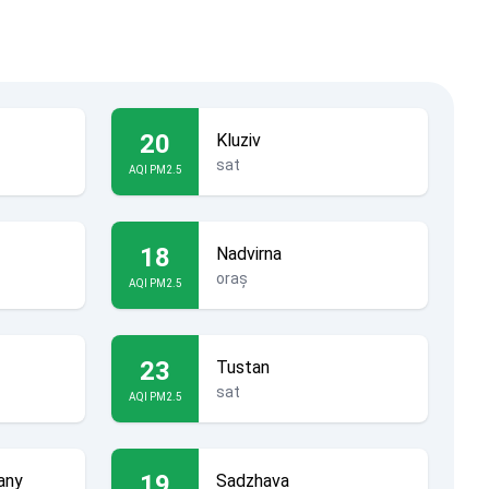
20
Kluziv
sat
AQI PM2.5
18
Nadvirna
oraș
AQI PM2.5
23
Tustan
sat
AQI PM2.5
19
any
Sadzhava