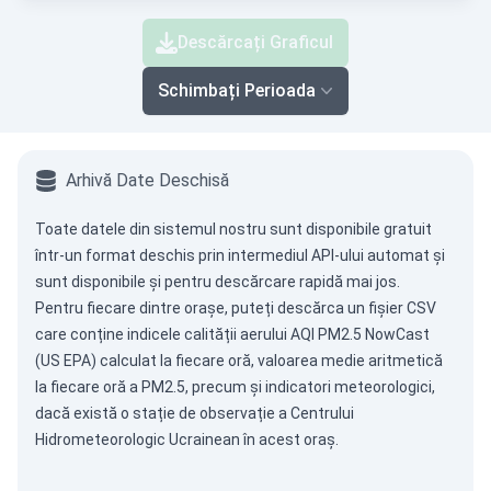
Descărcați Graficul
Schimbați Perioada
Arhivă Date Deschisă
Toate datele din sistemul nostru sunt disponibile gratuit
într-un format deschis prin intermediul
API-ului automat
și
sunt disponibile și pentru descărcare rapidă mai jos.
Pentru fiecare dintre orașe, puteți descărca un fișier CSV
care conține indicele calității aerului AQI PM2.5 NowCast
(US EPA) calculat la fiecare oră, valoarea medie aritmetică
la fiecare oră a PM2.5, precum și indicatori meteorologici,
dacă există o stație de observație a Centrului
Hidrometeorologic Ucrainean în acest oraș.