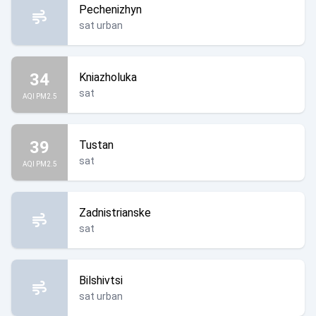
Pechenizhyn
sat urban
34
Kniazholuka
sat
AQI PM2.5
39
Tustan
sat
AQI PM2.5
Zadnistrianske
sat
Bilshivtsi
sat urban