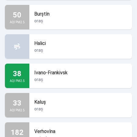
50
Burștîn
oraș
AQI PM2.5
Halici
oraș
38
Ivano-Frankivsk
oraș
AQI PM2.5
33
Kaluș
oraș
AQI PM2.5
182
Verhovîna