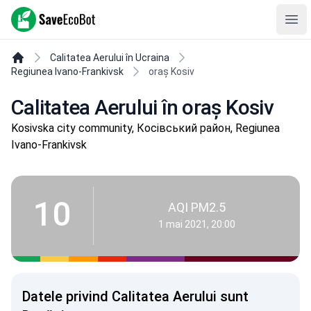
SaveEcoBot
Ope
Calitatea Aerului în Ucraina
Regiunea Ivano-Frankivsk
oraș Kosiv
Calitatea Aerului în oraș Kosiv
Kosivska city community, Косівський район, Regiunea
Ivano-Frankivsk
10
AQI PM2.5
1 mai 2021, 20:00
Datele privind Calitatea Aerului sunt