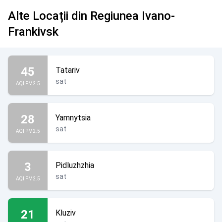
Alte Locații din Regiunea Ivano-
Frankivsk
45
Tatariv
sat
AQI PM2.5
28
Yamnytsia
sat
AQI PM2.5
3
Pidluzhzhia
sat
AQI PM2.5
21
Kluziv