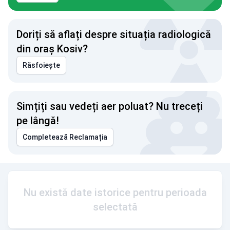
Doriți să aflați despre situația radiologică
din oraș Kosiv?
Răsfoiește
Simțiți sau vedeți aer poluat? Nu treceți
pe lângă!
Completează Reclamația
Nu există date istorice pentru perioada
selectată