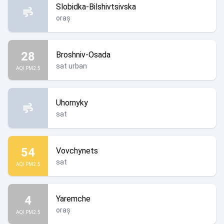
Slobidka-Bilshivtsivska
oraș
28
Broshniv-Osada
sat urban
AQI PM2.5
Uhornyky
sat
54
Vovchynets
sat
AQI PM2.5
4
Yaremche
oraș
AQI PM2.5