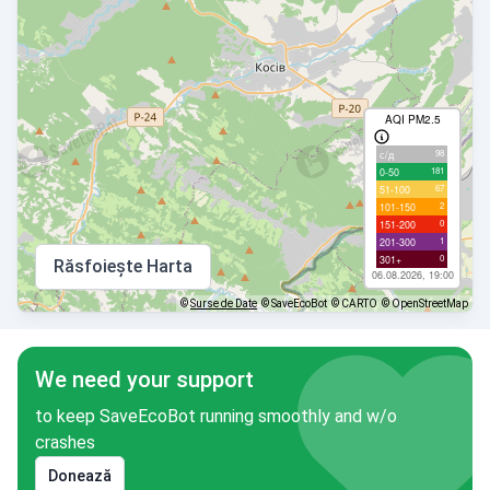
AQI PM2.5
98
с/д
181
0-50
67
51-100
2
101-150
0
151-200
1
201-300
0
301+
Răsfoiește Harta
06.08.2026, 19:00
©
Surse de Date
© SaveEcoBot
© CARTO
© OpenStreetMap
We need your support
to keep SaveEcoBot running smoothly and w/o
crashes
Donează