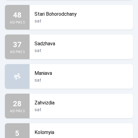
48
Stari Bohorodchany
sat
AQI PM2.5
37
Sadzhava
sat
AQI PM2.5
Maniava
sat
28
Zahvizdia
sat
AQI PM2.5
5
Kolomyia