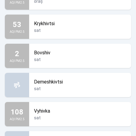
oraș
AQI PM2.5
53
Krykhivtsi
sat
AQI PM2.5
2
Bovshiv
sat
AQI PM2.5
Demeshkivtsi
sat
108
Vyhivka
sat
AQI PM2.5