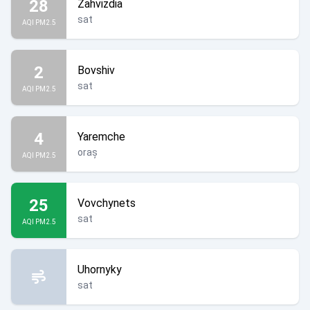
28
Zahvizdia
sat
AQI PM2.5
2
Bovshiv
sat
AQI PM2.5
4
Yaremche
oraș
AQI PM2.5
25
Vovchynets
sat
AQI PM2.5
Uhornyky
sat