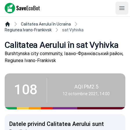
SaveEcoBot
Ope
Calitatea Aerului în Ucraina
Regiunea Ivano-Frankivsk
sat Vyhivka
Calitatea Aerului în sat Vyhivka
Burshtynska city community, Івано-Франківський район,
Regiunea Ivano-Frankivsk
108
AQI PM2.5
12 octombrie 2021, 14:00
Datele privind Calitatea Aerului sunt