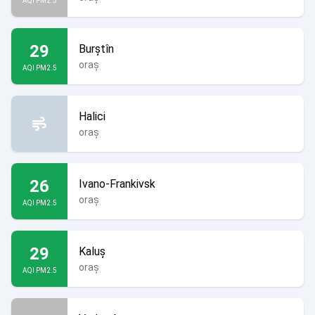
AQI PM2.5
29
Burștîn
oraș
AQI PM2.5
Halici
oraș
26
Ivano-Frankivsk
oraș
AQI PM2.5
29
Kaluș
oraș
AQI PM2.5