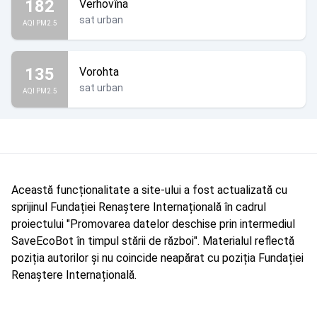
182
Verhovîna
sat urban
AQI PM2.5
135
Vorohta
sat urban
AQI PM2.5
Această funcționalitate a site-ului a fost actualizată cu
sprijinul Fundației Renaștere Internațională în cadrul
proiectului "Promovarea datelor deschise prin intermediul
SaveEcoBot în timpul stării de război". Materialul reflectă
poziția autorilor și nu coincide neapărat cu poziția Fundației
Renaștere Internațională.