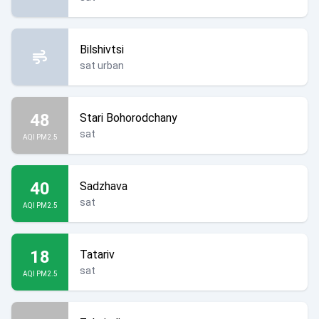
Bilshivtsi
sat urban
48
Stari Bohorodchany
sat
AQI PM2.5
40
Sadzhava
sat
AQI PM2.5
18
Tatariv
sat
AQI PM2.5