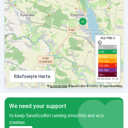
AQI PM2.5
99
с/д
243
0-50
7
51-100
0
101-150
0
151-200
1
201-300
0
301+
Răsfoiește Harta
09.08.2026, 01:00
©
Surse de Date
© SaveEcoBot
© CARTO
© OpenStreetMap
We need your support
to keep SaveEcoBot running smoothly and w/o
crashes