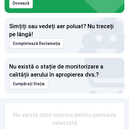
Donează
Simțiți sau vedeți aer poluat? Nu treceți
pe lângă!
Completează Reclamația
Nu există o stație de monitorizare a
calității aerului în apropierea dvs.?
Cumpărați Stația
Nu există date istorice pentru perioada
selectată