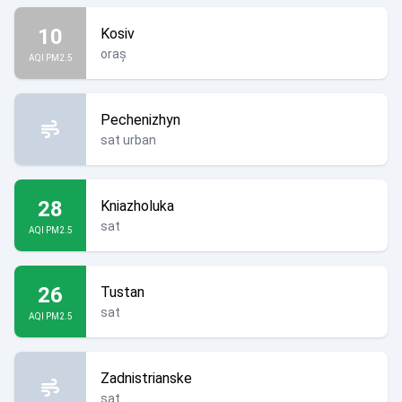
10
Kosiv
oraș
AQI PM2.5
Pechenizhyn
sat urban
28
Kniazholuka
sat
AQI PM2.5
26
Tustan
sat
AQI PM2.5
Zadnistrianske
sat