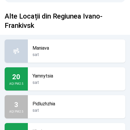
Alte Locații din Regiunea Ivano-
Frankivsk
Maniava
sat
20
Yamnytsia
sat
AQI PM2.5
3
Pidluzhzhia
sat
AQI PM2.5