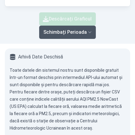
Descărcați Graficul
Schimbați Perioada
Arhivă Date Deschisă
Toate datele din sistemul nostru sunt disponibile gratuit
într-un format deschis prin intermediul
API-ului automat
și
sunt disponibile și pentru descărcare rapidă mai jos.
Pentru fiecare dintre orașe, puteți descărca un fișier CSV
care conține indicele calității aerului AQI PM2.5 NowCast
(US EPA) calculat la fiecare oră, valoarea medie aritmetică
la fiecare oră a PM2.5, precum și indicatori meteorologici,
dacă există o stație de observație a Centrului
Hidrometeorologic Ucrainean în acest oraș.