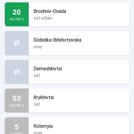
20
Broshniv-Osada
sat urban
AQI PM2.5
Slobidka-Bilshivtsivska
oraș
Demeshkivtsi
sat
53
Krykhivtsi
sat
AQI PM2.5
5
Kolomyia
oraș