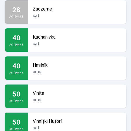
28
Zaozerne
sat
AQI PM2.5
40
Kachanivka
sat
AQI PM2.5
40
Hmilnîk
oraș
AQI PM2.5
50
Vinița
oraș
AQI PM2.5
50
Vinnîțki Hutorî
sat
AQI PM2.5