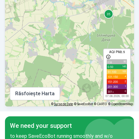
AQI PM2.5
92
с/д
145
0-50
105
51-100
4
101-150
2
151-200
1
201-300
0
301+
Răsfoiește Harta
07.08.2026, 00:00
©
Surse de Date
© SaveEcoBot
© CARTO
© OpenStreetMap
We need your support
to keep SaveEcoBot running smoothly and w/o