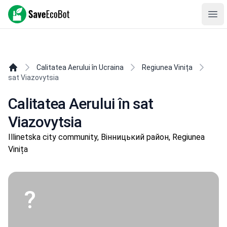
SaveEcoBot
Ope
Calitatea Aerului în Ucraina
Regiunea Vinița
sat Viazovytsia
Calitatea Aerului în sat
Viazovytsia
Illinetska city community, Вінницький район, Regiunea
Vinița
?