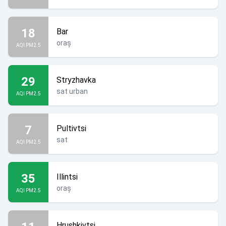
18
Bar
oraș
AQI PM2.5
29
Stryzhavka
sat urban
AQI PM2.5
7
Pultivtsi
sat
AQI PM2.5
35
Illintsi
oraș
AQI PM2.5
Hrushkivtsi