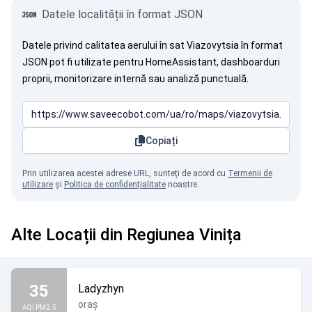
Datele localității în format JSON
Datele privind calitatea aerului în sat Viazovytsia în format
JSON pot fi utilizate pentru HomeAssistant, dashboarduri
proprii, monitorizare internă sau analiză punctuală.
Copiați
Prin utilizarea acestei adrese URL, sunteți de acord cu
Termenii de
utilizare
și
Politica de confidențialitate
noastre.
Alte Locații din Regiunea Vinița
35
Ladyzhyn
oraș
AQI PM2.5