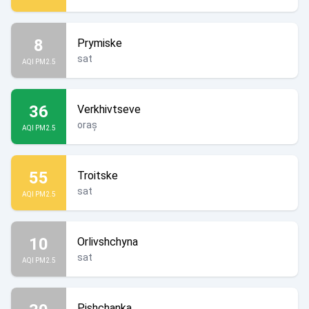
8
Prymiske
sat
AQI PM2.5
36
Verkhivtseve
oraș
AQI PM2.5
55
Troitske
sat
AQI PM2.5
10
Orlivshchyna
sat
AQI PM2.5
Pishchanka