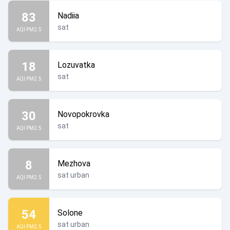
83
Nadiia
sat
AQI PM2.5
18
Lozuvatka
sat
AQI PM2.5
30
Novopokrovka
sat
AQI PM2.5
8
Mezhova
sat urban
AQI PM2.5
54
Solone
sat urban
AQI PM2.5