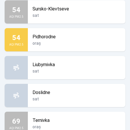
54
Sursko-Klevtseve
sat
AQI PM2.5
54
Pidhorodne
oraș
AQI PM2.5
Liubymivka
sat
Doslidne
sat
69
Ternivka
oraș
AQI PM2.5