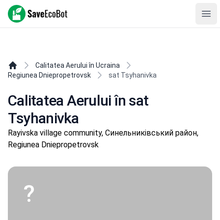
SaveEcoBot
Ope
Calitatea Aerului în Ucraina
Regiunea Dniepropetrovsk
sat Tsyhanivka
Calitatea Aerului în sat
Tsyhanivka
Rayivska village community, Синельниківський район,
Regiunea Dniepropetrovsk
?