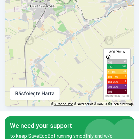
AQI PM2.5
99
с/д
204
0-50
41
51-100
4
101-150
2
151-200
0
201-300
0
301+
Răsfoiește Harta
08.08.2026, 04:00
©
Surse de Date
© SaveEcoBot
© CARTO
© OpenStreetMap
We need your support
to keep SaveEcoBot running smoothly and w/o