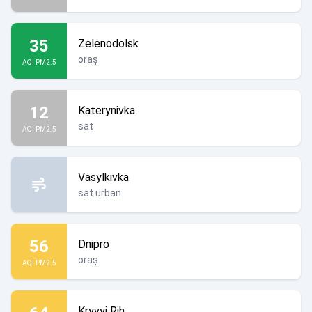
35
Zelenodolsk
oraș
AQI PM2.5
12
Katerynivka
sat
AQI PM2.5
Vasylkivka
sat urban
56
Dnipro
oraș
AQI PM2.5
Kryvyi Rih