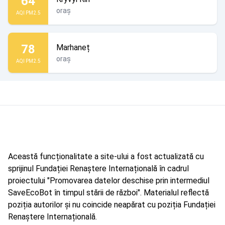
64
oraș
AQI PM2.5
78
Marhaneț
oraș
AQI PM2.5
Această funcționalitate a site-ului a fost actualizată cu
sprijinul Fundației Renaștere Internațională în cadrul
proiectului "Promovarea datelor deschise prin intermediul
SaveEcoBot în timpul stării de război". Materialul reflectă
poziția autorilor și nu coincide neapărat cu poziția Fundației
Renaștere Internațională.