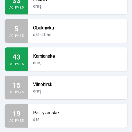
33
oraș
AQI PM2.5
5
Obukhivka
sat urban
AQI PM2.5
43
Kamianske
oraș
AQI PM2.5
15
Vilnohirsk
oraș
AQI PM2.5
19
Partyzanske
sat
AQI PM2.5