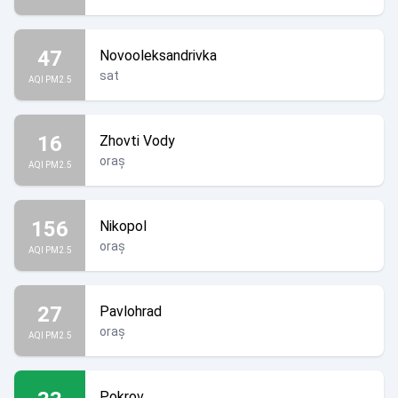
47
Novooleksandrivka
sat
AQI PM2.5
16
Zhovti Vody
oraș
AQI PM2.5
156
Nikopol
oraș
AQI PM2.5
27
Pavlohrad
oraș
AQI PM2.5
Pokrov