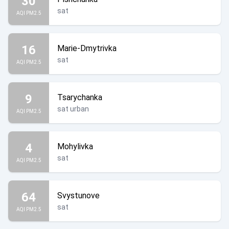
30
sat
AQI PM2.5
16
Marie-Dmytrivka
sat
AQI PM2.5
9
Tsarychanka
sat urban
AQI PM2.5
4
Mohylivka
sat
AQI PM2.5
64
Svystunove
sat
AQI PM2.5