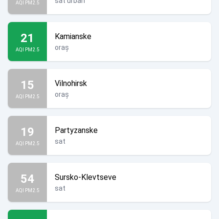
sat urban
AQI PM2.5
21
Kamianske
oraș
AQI PM2.5
15
Vilnohirsk
oraș
AQI PM2.5
19
Partyzanske
sat
AQI PM2.5
54
Sursko-Klevtseve
sat
AQI PM2.5