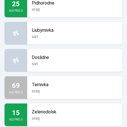
25
Pidhorodne
oraș
AQI PM2.5
Liubymivka
sat
Doslidne
sat
69
Ternivka
oraș
AQI PM2.5
15
Zelenodolsk
oraș
AQI PM2.5