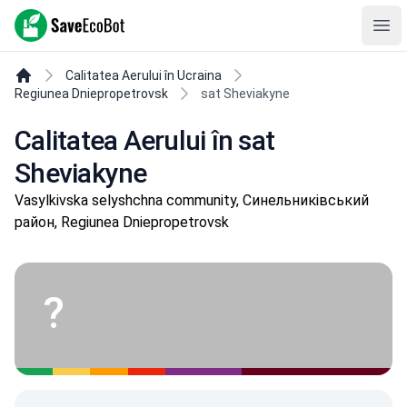
SaveEcoBot
Ope
Calitatea Aerului în Ucraina
Regiunea Dniepropetrovsk
sat Sheviakyne
Calitatea Aerului în sat
Sheviakyne
Vasylkivska selyshchna community, Синельниківський
район, Regiunea Dniepropetrovsk
?