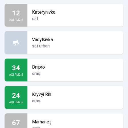
12
Katerynivka
sat
AQI PM2.5
Vasylkivka
sat urban
34
Dnipro
oraș
AQI PM2.5
24
Kryvyi Rih
oraș
AQI PM2.5
67
Marhaneț