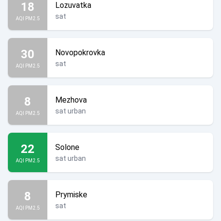
18
Lozuvatka
sat
AQI PM2.5
30
Novopokrovka
sat
AQI PM2.5
8
Mezhova
sat urban
AQI PM2.5
22
Solone
sat urban
AQI PM2.5
8
Prymiske
sat
AQI PM2.5