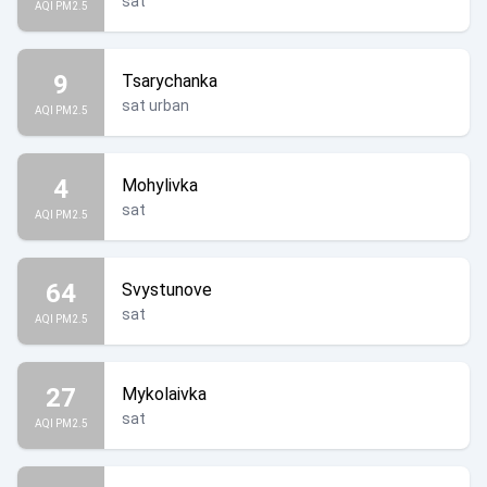
sat
AQI PM2.5
9
Tsarychanka
sat urban
AQI PM2.5
4
Mohylivka
sat
AQI PM2.5
64
Svystunove
sat
AQI PM2.5
27
Mykolaivka
sat
AQI PM2.5