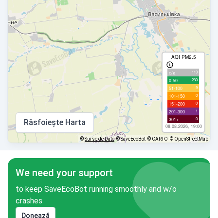
AQI PM2.5
110
с/д
230
0-50
9
51-100
0
101-150
0
151-200
1
201-300
0
301+
Răsfoiește Harta
08.08.2026, 19:00
©
Surse de Date
© SaveEcoBot
© CARTO
© OpenStreetMap
We need your support
to keep SaveEcoBot running smoothly and w/o
crashes
Donează