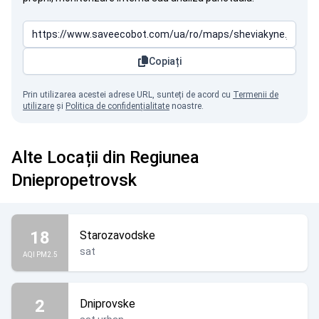
Copiați
Prin utilizarea acestei adrese URL, sunteți de acord cu
Termenii de
utilizare
și
Politica de confidențialitate
noastre.
Alte Locații din Regiunea
Dniepropetrovsk
18
Starozavodske
sat
AQI PM2.5
2
Dniprovske