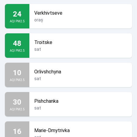
24
Verkhivtseve
oraș
AQI PM2.5
48
Troitske
sat
AQI PM2.5
10
Orlivshchyna
sat
AQI PM2.5
30
Pishchanka
sat
AQI PM2.5
16
Marie-Dmytrivka