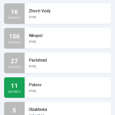
16
Zhovti Vody
oraș
AQI PM2.5
156
Nikopol
oraș
AQI PM2.5
27
Pavlohrad
oraș
AQI PM2.5
11
Pokrov
oraș
AQI PM2.5
5
Obukhivka