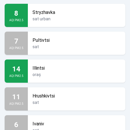
8
Stryzhavka
sat urban
AQI PM2.5
7
Pultivtsi
sat
AQI PM2.5
14
Illintsi
oraș
AQI PM2.5
11
Hrushkivtsi
sat
AQI PM2.5
6
Ivaniv