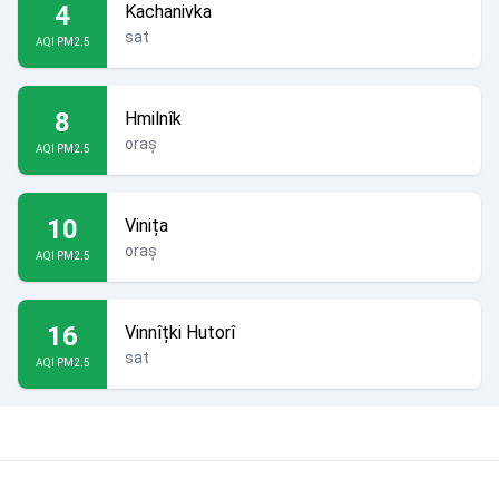
4
Kachanivka
sat
AQI PM2.5
8
Hmilnîk
oraș
AQI PM2.5
10
Vinița
oraș
AQI PM2.5
16
Vinnîțki Hutorî
sat
AQI PM2.5