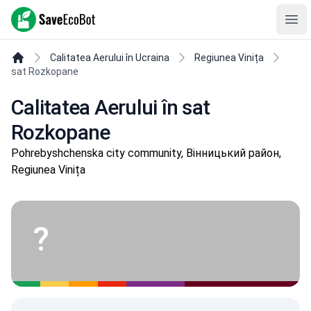
SaveEcoBot
Ope
Calitatea Aerului în Ucraina
Regiunea Vinița
sat Rozkopane
Calitatea Aerului în sat
Rozkopane
Pohrebyshchenska city community, Вінницький район,
Regiunea Vinița
?