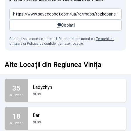
Copiați
Prin utilizarea acestei adrese URL, sunteți de acord cu
Termenii de
utilizare
și
Politica de confidențialitate
noastre.
Alte Locații din Regiunea Vinița
35
Ladyzhyn
oraș
AQI PM2.5
18
Bar
oraș
AQI PM2.5