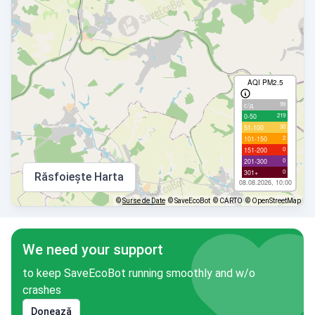
AQI PM2.5
99
с/д
219
0-50
30
51-100
2
101-150
0
151-200
0
201-300
0
301+
Răsfoiește Harta
08.08.2026, 10:00
©
Surse de Date
© SaveEcoBot
© CARTO
© OpenStreetMap
We need your support
to keep SaveEcoBot running smoothly and w/o
crashes
Donează