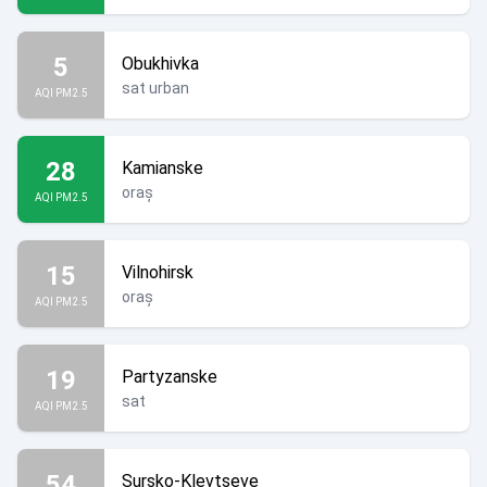
5
Obukhivka
sat urban
AQI PM2.5
28
Kamianske
oraș
AQI PM2.5
15
Vilnohirsk
oraș
AQI PM2.5
19
Partyzanske
sat
AQI PM2.5
54
Sursko-Klevtseve