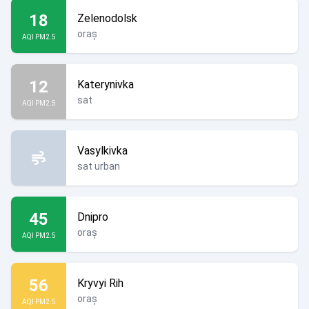
18
Zelenodolsk
oraș
AQI PM2.5
12
Katerynivka
sat
AQI PM2.5
Vasylkivka
sat urban
45
Dnipro
oraș
AQI PM2.5
56
Kryvyi Rih
oraș
AQI PM2.5