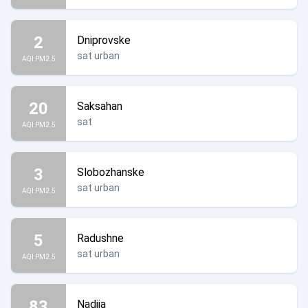
2
Dniprovske
sat urban
AQI PM2.5
20
Saksahan
sat
AQI PM2.5
3
Slobozhanske
sat urban
AQI PM2.5
5
Radushne
sat urban
AQI PM2.5
83
Nadiia