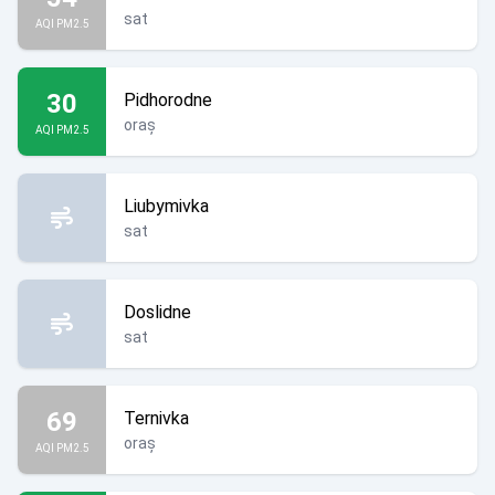
sat
AQI PM2.5
30
Pidhorodne
oraș
AQI PM2.5
Liubymivka
sat
Doslidne
sat
69
Ternivka
oraș
AQI PM2.5