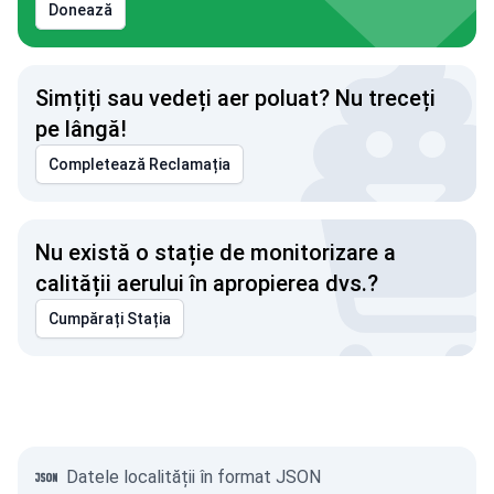
Donează
Simțiți sau vedeți aer poluat? Nu treceți
pe lângă!
Completează Reclamația
Nu există o stație de monitorizare a
calității aerului în apropierea dvs.?
Cumpărați Stația
Datele localității în format JSON