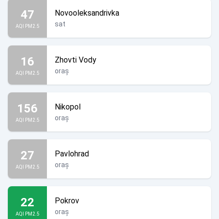
47
Novooleksandrivka
sat
AQI PM2.5
16
Zhovti Vody
oraș
AQI PM2.5
156
Nikopol
oraș
AQI PM2.5
27
Pavlohrad
oraș
AQI PM2.5
22
Pokrov
oraș
AQI PM2.5