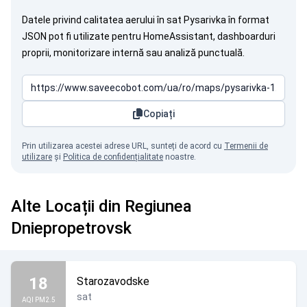
Datele privind calitatea aerului în sat Pysarivka în format
JSON pot fi utilizate pentru HomeAssistant, dashboarduri
proprii, monitorizare internă sau analiză punctuală.
Copiați
Prin utilizarea acestei adrese URL, sunteți de acord cu
Termenii de
utilizare
și
Politica de confidențialitate
noastre.
Alte Locații din Regiunea
Dniepropetrovsk
18
Starozavodske
sat
AQI PM2.5