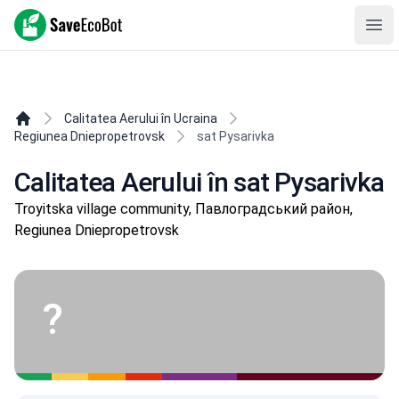
SaveEcoBot
Ope
Calitatea Aerului în Ucraina
Regiunea Dniepropetrovsk
sat Pysarivka
Calitatea Aerului în sat Pysarivka
Troyitska village community, Павлоградський район,
Regiunea Dniepropetrovsk
?