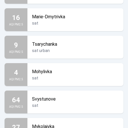
16
Marie-Dmytrivka
sat
AQI PM2.5
9
Tsarychanka
sat urban
AQI PM2.5
4
Mohylivka
sat
AQI PM2.5
64
Svystunove
sat
AQI PM2.5
27
Mykolaivka