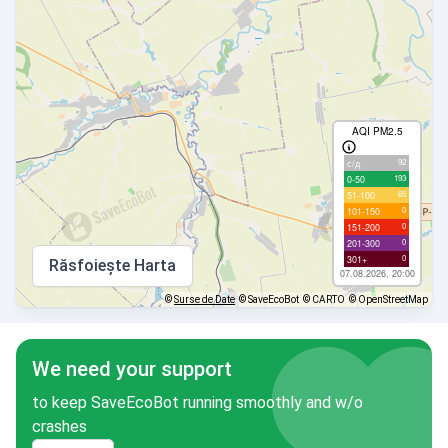
AQI PM2.5
92
с/д
193
0-50
65
51-100
0
101-150
0
151-200
0
201-300
0
301+
Răsfoiește Harta
07.08.2026, 20:00
©
Surse de Date
© SaveEcoBot
© CARTO
© OpenStreetMap
We need your support
to keep SaveEcoBot running smoothly and w/o
crashes