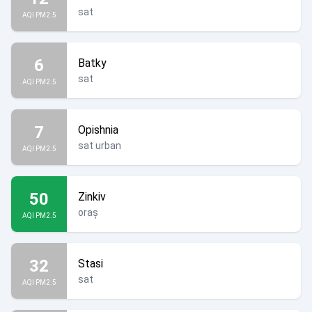
sat
AQI PM2.5
6
Batky
sat
AQI PM2.5
7
Opishnia
sat urban
AQI PM2.5
50
Zinkiv
oraș
AQI PM2.5
32
Stasi
sat
AQI PM2.5