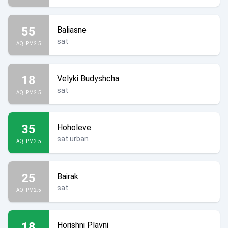
55
Baliasne
sat
AQI PM2.5
18
Velyki Budyshcha
sat
AQI PM2.5
35
Hoholeve
sat urban
AQI PM2.5
25
Bairak
sat
AQI PM2.5
18
Horishni Plavni