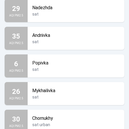
29
Nadezhda
sat
AQI PM2.5
35
Andriivka
sat
AQI PM2.5
6
Popivka
sat
AQI PM2.5
26
Mykhailivka
sat
AQI PM2.5
30
Chornukhy
sat urban
AQI PM2.5