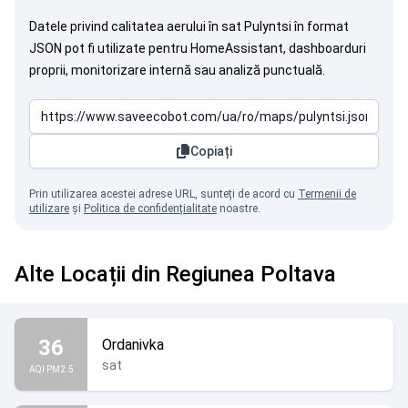
Datele privind calitatea aerului în sat Pulyntsi în format
JSON pot fi utilizate pentru HomeAssistant, dashboarduri
proprii, monitorizare internă sau analiză punctuală.
Copiați
Prin utilizarea acestei adrese URL, sunteți de acord cu
Termenii de
utilizare
și
Politica de confidențialitate
noastre.
Alte Locații din Regiunea Poltava
36
Ordanivka
sat
AQI PM2.5