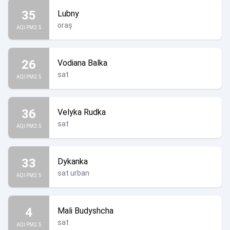
35
Lubny
oraș
AQI PM2.5
26
Vodiana Balka
sat
AQI PM2.5
36
Velyka Rudka
sat
AQI PM2.5
33
Dykanka
sat urban
AQI PM2.5
4
Mali Budyshcha
sat
AQI PM2.5