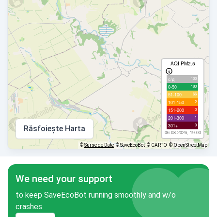
AQI PM2.5
100
с/д
180
0-50
66
51-100
2
101-150
0
151-200
1
201-300
0
301+
Răsfoiește Harta
06.08.2026, 19:00
©
Surse de Date
© SaveEcoBot
© CARTO
© OpenStreetMap
We need your support
to keep SaveEcoBot running smoothly and w/o
crashes