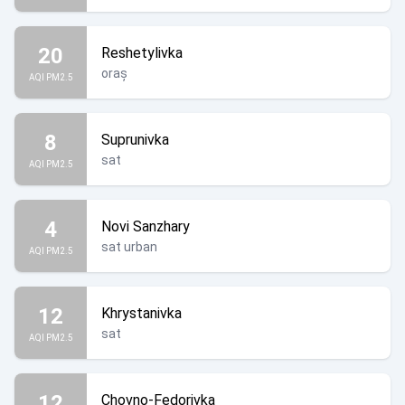
20
Reshetylivka
oraș
AQI PM2.5
8
Suprunivka
sat
AQI PM2.5
4
Novi Sanzhary
sat urban
AQI PM2.5
12
Khrystanivka
sat
AQI PM2.5
12
Chovno-Fedorivka