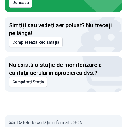
Donează
Simțiți sau vedeți aer poluat? Nu treceți
pe lângă!
Completează Reclamația
Nu există o stație de monitorizare a
calității aerului în apropierea dvs.?
Cumpărați Stația
Datele localității în format JSON