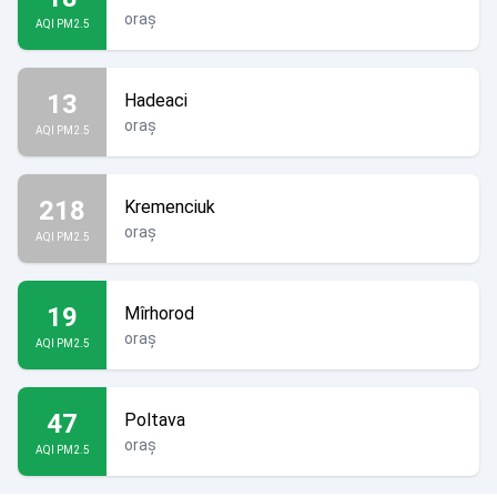
oraș
AQI PM2.5
13
Hadeaci
oraș
AQI PM2.5
218
Kremenciuk
oraș
AQI PM2.5
19
Mîrhorod
oraș
AQI PM2.5
47
Poltava
oraș
AQI PM2.5