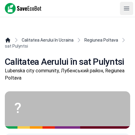
SaveEcoBot
Ope
Calitatea Aerului în Ucraina
Regiunea Poltava
sat Pulyntsi
Calitatea Aerului în sat Pulyntsi
Lubenska city community, Лубенський район, Regiunea
Poltava
?