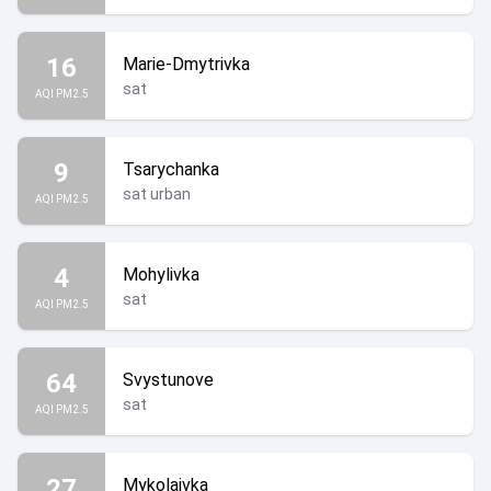
16
Marie-Dmytrivka
sat
AQI PM2.5
9
Tsarychanka
sat urban
AQI PM2.5
4
Mohylivka
sat
AQI PM2.5
64
Svystunove
sat
AQI PM2.5
27
Mykolaivka