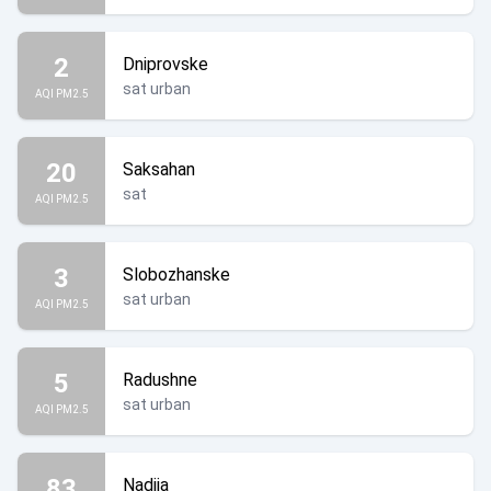
2
Dniprovske
sat urban
AQI PM2.5
20
Saksahan
sat
AQI PM2.5
3
Slobozhanske
sat urban
AQI PM2.5
5
Radushne
sat urban
AQI PM2.5
83
Nadiia