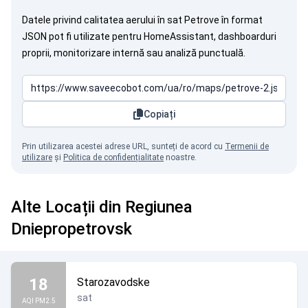
Datele privind calitatea aerului în sat Petrove în format
JSON pot fi utilizate pentru HomeAssistant, dashboarduri
proprii, monitorizare internă sau analiză punctuală.
Copiați
Prin utilizarea acestei adrese URL, sunteți de acord cu
Termenii de
utilizare
și
Politica de confidențialitate
noastre.
Alte Locații din Regiunea
Dniepropetrovsk
18
Starozavodske
sat
AQI PM2.5