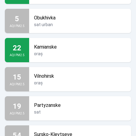
5
Obukhivka
sat urban
AQI PM2.5
22
Kamianske
oraș
AQI PM2.5
15
Vilnohirsk
oraș
AQI PM2.5
19
Partyzanske
sat
AQI PM2.5
54
Sursko-Klevtseve