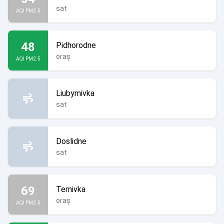
sat
AQI PM2.5
48
Pidhorodne
oraș
AQI PM2.5
Liubymivka
sat
Doslidne
sat
69
Ternivka
oraș
AQI PM2.5