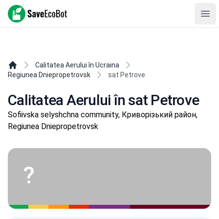
SaveEcoBot
Ope
Calitatea Aerului în Ucraina
Regiunea Dniepropetrovsk
sat Petrove
Calitatea Aerului în sat Petrove
Sofiivska selyshchna community, Криворізький район,
Regiunea Dniepropetrovsk
?