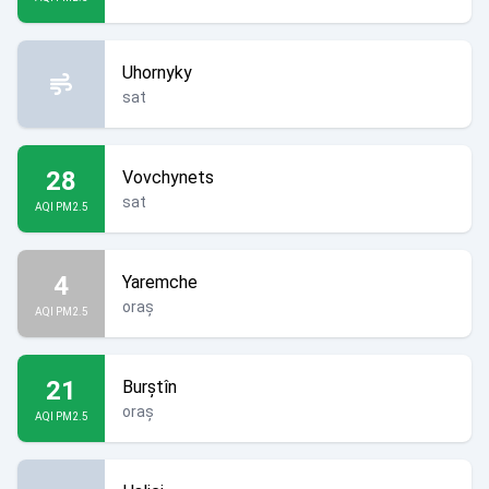
Uhornyky
sat
28
Vovchynets
sat
AQI PM2.5
4
Yaremche
oraș
AQI PM2.5
21
Burștîn
oraș
AQI PM2.5