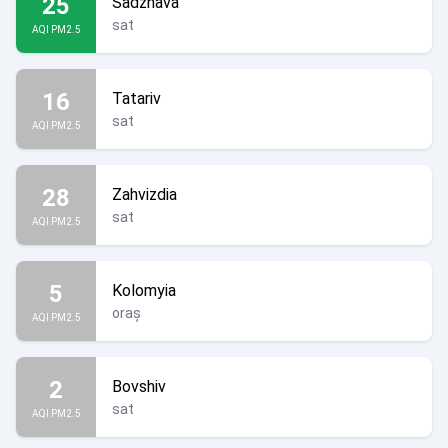
25
Sadzhava
sat
AQI PM2.5
16
Tatariv
sat
AQI PM2.5
28
Zahvizdia
sat
AQI PM2.5
5
Kolomyia
oraș
AQI PM2.5
2
Bovshiv
sat
AQI PM2.5