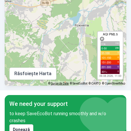
AQI PM2.5
110
с/д
235
0-50
5
51-100
0
101-150
0
151-200
0
201-300
0
301+
Răsfoiește Harta
09.08.2026, 11:00
©
Surse de Date
© SaveEcoBot
© CARTO
© OpenStreetMap
We need your support
to keep SaveEcoBot running smoothly and w/o
crashes
Donează