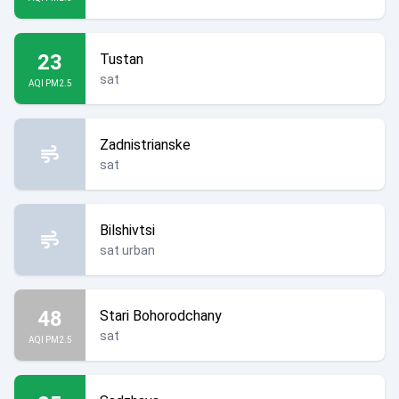
23
Tustan
sat
AQI PM2.5
Zadnistrianske
sat
Bilshivtsi
sat urban
48
Stari Bohorodchany
sat
AQI PM2.5