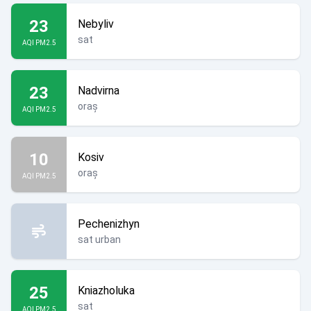
23
Nebyliv
sat
AQI PM2.5
23
Nadvirna
oraș
AQI PM2.5
10
Kosiv
oraș
AQI PM2.5
Pechenizhyn
sat urban
25
Kniazholuka
sat
AQI PM2.5