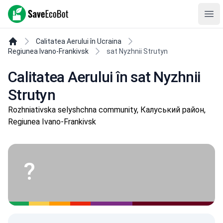
SaveEcoBot
Ope
Calitatea Aerului în Ucraina
Regiunea Ivano-Frankivsk
sat Nyzhnii Strutyn
Calitatea Aerului în sat Nyzhnii
Strutyn
Rozhniativska selyshchna community, Калуський район,
Regiunea Ivano-Frankivsk
?