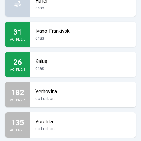
Halici
oraș
31
Ivano-Frankivsk
oraș
AQI PM2.5
26
Kaluș
oraș
AQI PM2.5
182
Verhovîna
sat urban
AQI PM2.5
135
Vorohta
sat urban
AQI PM2.5