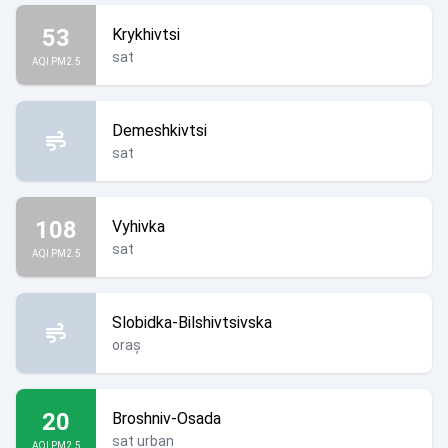
53
Krykhivtsi
sat
AQI PM2.5
Demeshkivtsi
sat
108
Vyhivka
sat
AQI PM2.5
Slobidka-Bilshivtsivska
oraș
20
Broshniv-Osada
sat urban
AQI PM2.5