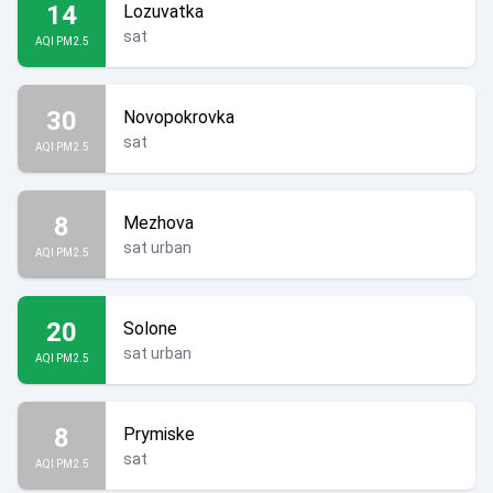
14
Lozuvatka
sat
AQI PM2.5
30
Novopokrovka
sat
AQI PM2.5
8
Mezhova
sat urban
AQI PM2.5
20
Solone
sat urban
AQI PM2.5
8
Prymiske
sat
AQI PM2.5