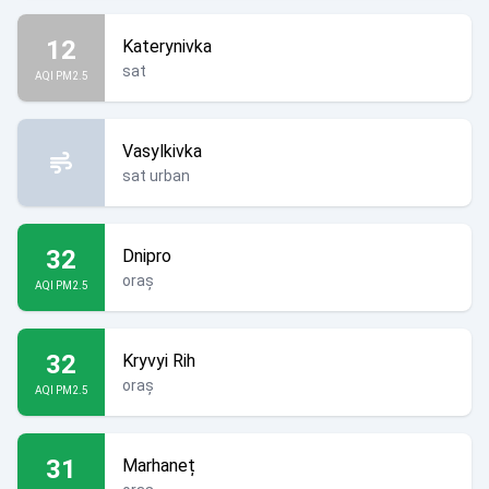
12
Katerynivka
sat
AQI PM2.5
Vasylkivka
sat urban
32
Dnipro
oraș
AQI PM2.5
32
Kryvyi Rih
oraș
AQI PM2.5
31
Marhaneț