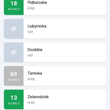
18
Pidhorodne
oraș
AQI PM2.5
Liubymivka
sat
Doslidne
sat
69
Ternivka
oraș
AQI PM2.5
13
Zelenodolsk
oraș
AQI PM2.5