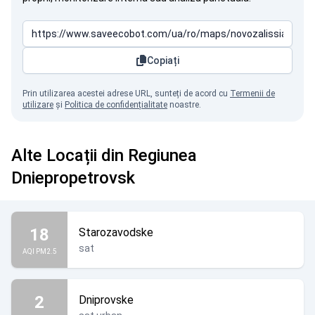
Copiați
Prin utilizarea acestei adrese URL, sunteți de acord cu
Termenii de
utilizare
și
Politica de confidențialitate
noastre.
Alte Locații din Regiunea
Dniepropetrovsk
18
Starozavodske
sat
AQI PM2.5
2
Dniprovske