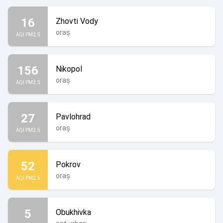
16
Zhovti Vody
oraș
AQI PM2.5
156
Nikopol
oraș
AQI PM2.5
27
Pavlohrad
oraș
AQI PM2.5
52
Pokrov
oraș
AQI PM2.5
5
Obukhivka