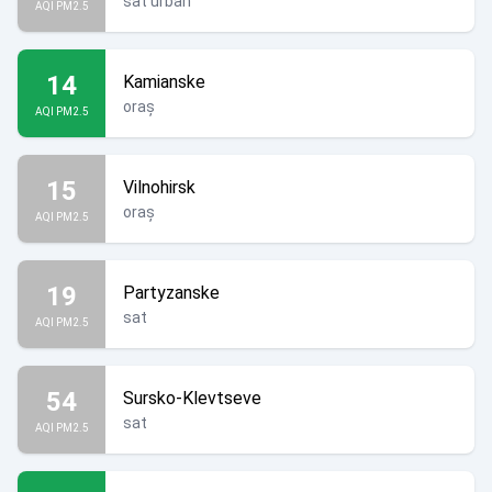
sat urban
AQI PM2.5
14
Kamianske
oraș
AQI PM2.5
15
Vilnohirsk
oraș
AQI PM2.5
19
Partyzanske
sat
AQI PM2.5
54
Sursko-Klevtseve
sat
AQI PM2.5