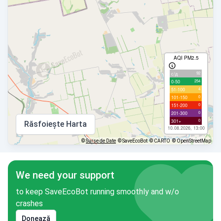
AQI PM2.5
92
с/д
254
0-50
4
51-100
0
101-150
0
151-200
0
201-300
0
301+
Răsfoiește Harta
10.08.2026, 13:00
©
Surse de Date
© SaveEcoBot
© CARTO
© OpenStreetMap
We need your support
to keep SaveEcoBot running smoothly and w/o
crashes
Donează