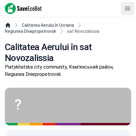
SaveEcoBot
Ope
Calitatea Aerului în Ucraina
Regiunea Dniepropetrovsk
sat Novozalissia
Calitatea Aerului în sat
Novozalissia
Piatykhatska city community, Кам'янський район,
Regiunea Dniepropetrovsk
?