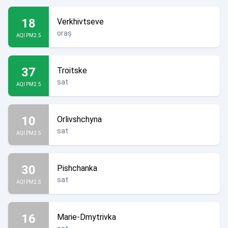
18
Verkhivtseve
oraș
AQI PM2.5
37
Troitske
sat
AQI PM2.5
10
Orlivshchyna
sat
AQI PM2.5
30
Pishchanka
sat
AQI PM2.5
16
Marie-Dmytrivka