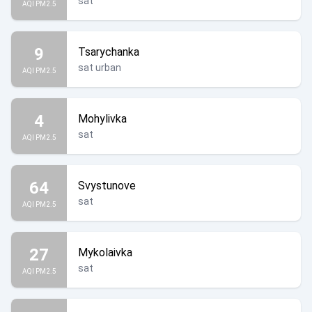
sat
AQI PM2.5
9
Tsarychanka
sat urban
AQI PM2.5
4
Mohylivka
sat
AQI PM2.5
64
Svystunove
sat
AQI PM2.5
27
Mykolaivka
sat
AQI PM2.5