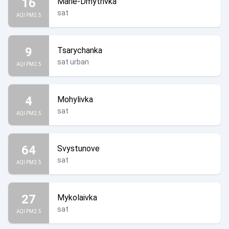
16
Marie-Dmytrivka
sat
AQI PM2.5
9
Tsarychanka
sat urban
AQI PM2.5
4
Mohylivka
sat
AQI PM2.5
64
Svystunove
sat
AQI PM2.5
27
Mykolaivka
sat
AQI PM2.5