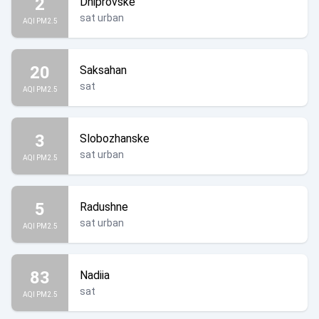
2
Dniprovske
sat urban
AQI PM2.5
20
Saksahan
sat
AQI PM2.5
3
Slobozhanske
sat urban
AQI PM2.5
5
Radushne
sat urban
AQI PM2.5
83
Nadiia
sat
AQI PM2.5