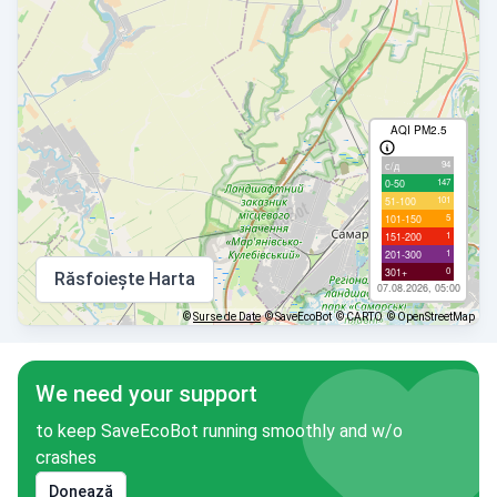
AQI PM2.5
94
с/д
147
0-50
101
51-100
5
101-150
1
151-200
1
201-300
0
301+
Răsfoiește Harta
07.08.2026, 05:00
©
Surse de Date
© SaveEcoBot
© CARTO
© OpenStreetMap
We need your support
to keep SaveEcoBot running smoothly and w/o
crashes
Donează