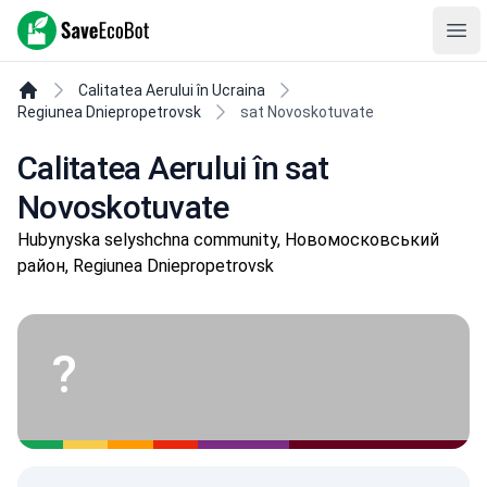
SaveEcoBot
Ope
Calitatea Aerului în Ucraina
Regiunea Dniepropetrovsk
sat Novoskotuvate
Calitatea Aerului în sat
Novoskotuvate
Hubynyska selyshchna community, Новомосковський
район, Regiunea Dniepropetrovsk
?