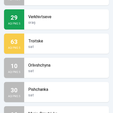
29
Verkhivtseve
oraș
AQI PM2.5
63
Troitske
sat
AQI PM2.5
10
Orlivshchyna
sat
AQI PM2.5
30
Pishchanka
sat
AQI PM2.5