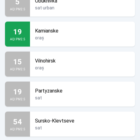
5
Obukhivka
sat urban
AQI PM2.5
19
Kamianske
oraș
AQI PM2.5
15
Vilnohirsk
oraș
AQI PM2.5
19
Partyzanske
sat
AQI PM2.5
54
Sursko-Klevtseve
sat
AQI PM2.5