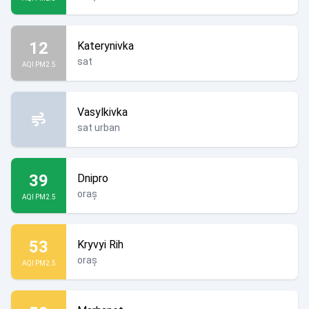
12
Katerynivka
sat
AQI PM2.5
Vasylkivka
sat urban
39
Dnipro
oraș
AQI PM2.5
53
Kryvyi Rih
oraș
AQI PM2.5