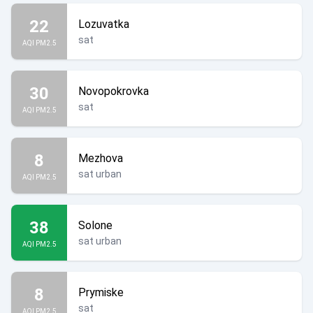
22
Lozuvatka
sat
AQI PM2.5
30
Novopokrovka
sat
AQI PM2.5
8
Mezhova
sat urban
AQI PM2.5
38
Solone
sat urban
AQI PM2.5
8
Prymiske
sat
AQI PM2.5