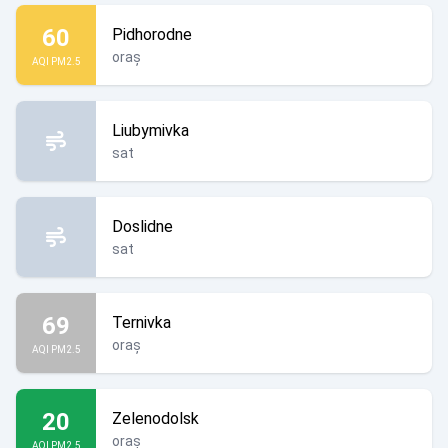
60
Pidhorodne
oraș
AQI PM2.5
Liubymivka
sat
Doslidne
sat
69
Ternivka
oraș
AQI PM2.5
20
Zelenodolsk
oraș
AQI PM2.5