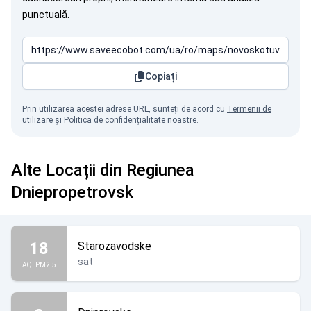
punctuală.
Copiați
Prin utilizarea acestei adrese URL, sunteți de acord cu
Termenii de
utilizare
și
Politica de confidențialitate
noastre.
Alte Locații din Regiunea
Dniepropetrovsk
18
Starozavodske
sat
AQI PM2.5