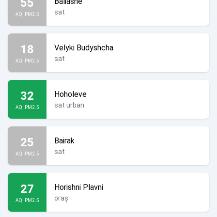
55
Baliasne
sat
AQI PM2.5
18
Velyki Budyshcha
sat
AQI PM2.5
32
Hoholeve
sat urban
AQI PM2.5
25
Bairak
sat
AQI PM2.5
27
Horishni Plavni
oraș
AQI PM2.5