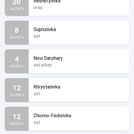
20
Reshetylivka
oraș
AQI PM2.5
8
Suprunivka
sat
AQI PM2.5
4
Novi Sanzhary
sat urban
AQI PM2.5
12
Khrystanivka
sat
AQI PM2.5
12
Chovno-Fedorivka
sat
AQI PM2.5