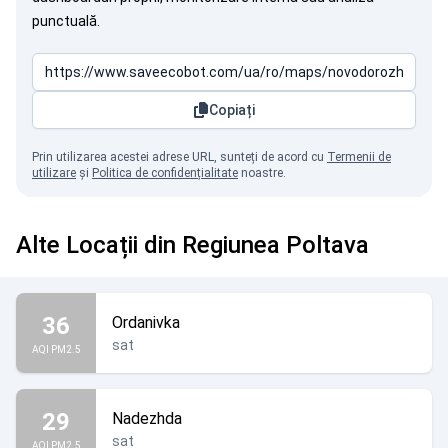
punctuală.
Copiați
Prin utilizarea acestei adrese URL, sunteți de acord cu
Termenii de
utilizare
și
Politica de confidențialitate
noastre.
Alte Locații din Regiunea Poltava
36
Ordanivka
sat
AQI PM2.5
29
Nadezhda
sat
AQI PM2.5