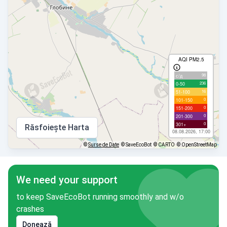
AQI PM2.5
98
с/д
236
0-50
16
51-100
0
101-150
0
151-200
0
201-300
0
301+
Răsfoiește Harta
08.08.2026, 17:00
©
Surse de Date
© SaveEcoBot
© CARTO
© OpenStreetMap
We need your support
to keep SaveEcoBot running smoothly and w/o
crashes
Donează