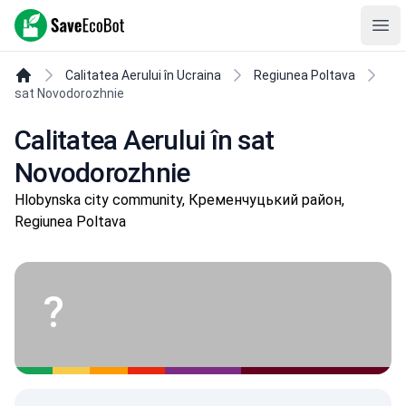
SaveEcoBot
Ope
Calitatea Aerului în Ucraina
Regiunea Poltava
sat Novodorozhnie
Calitatea Aerului în sat
Novodorozhnie
Hlobynska city community, Кременчуцький район,
Regiunea Poltava
?