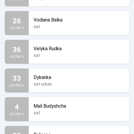
26
Vodiana Balka
sat
AQI PM2.5
36
Velyka Rudka
sat
AQI PM2.5
33
Dykanka
sat urban
AQI PM2.5
4
Mali Budyshcha
sat
AQI PM2.5