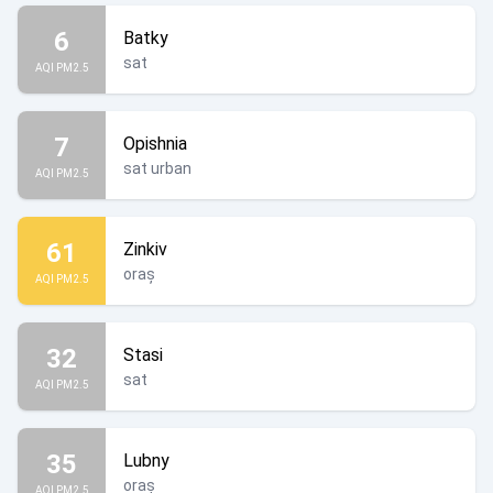
6
Batky
sat
AQI PM2.5
7
Opishnia
sat urban
AQI PM2.5
61
Zinkiv
oraș
AQI PM2.5
32
Stasi
sat
AQI PM2.5
35
Lubny
oraș
AQI PM2.5