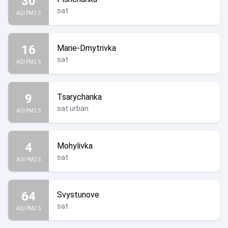
30
sat
AQI PM2.5
16
Marie-Dmytrivka
sat
AQI PM2.5
9
Tsarychanka
sat urban
AQI PM2.5
4
Mohylivka
sat
AQI PM2.5
64
Svystunove
sat
AQI PM2.5