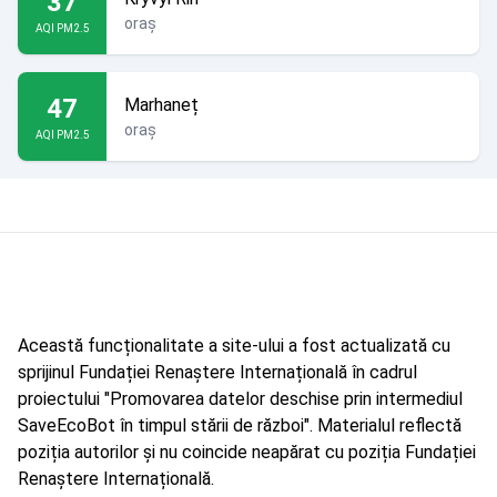
37
oraș
AQI PM2.5
47
Marhaneț
oraș
AQI PM2.5
Această funcționalitate a site-ului a fost actualizată cu
sprijinul Fundației Renaștere Internațională în cadrul
proiectului "Promovarea datelor deschise prin intermediul
SaveEcoBot în timpul stării de război". Materialul reflectă
poziția autorilor și nu coincide neapărat cu poziția Fundației
Renaștere Internațională.