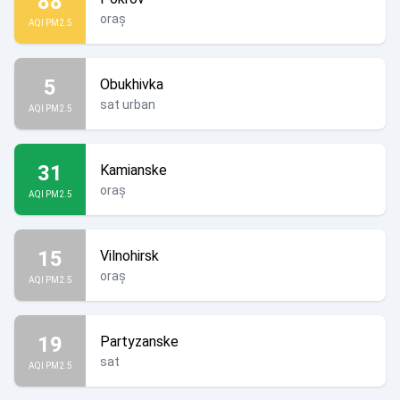
88
oraș
AQI PM2.5
5
Obukhivka
sat urban
AQI PM2.5
31
Kamianske
oraș
AQI PM2.5
15
Vilnohirsk
oraș
AQI PM2.5
19
Partyzanske
sat
AQI PM2.5