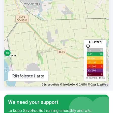
AQI PM2.5
92
с/д
183
0-50
73
51-100
0
101-150
0
151-200
1
201-300
0
301+
Răsfoiește Harta
06.08.2026, 15:00
©
Surse de Date
© SaveEcoBot
© CARTO
© OpenStreetMap
We need your support
to keep SaveEcoBot running smoothly and w/o