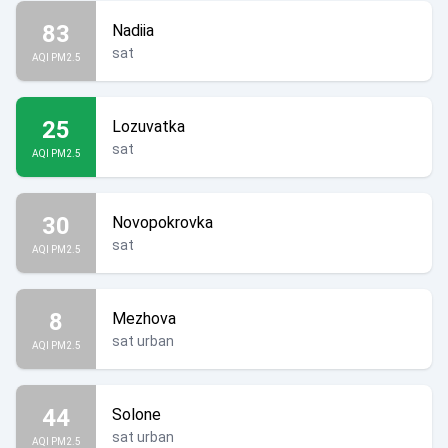
83
Nadiia
sat
AQI PM2.5
25
Lozuvatka
sat
AQI PM2.5
30
Novopokrovka
sat
AQI PM2.5
8
Mezhova
sat urban
AQI PM2.5
44
Solone
sat urban
AQI PM2.5