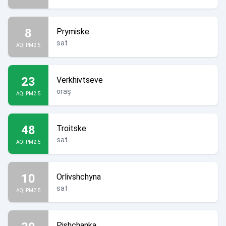
8
Prymiske
sat
AQI PM2.5
23
Verkhivtseve
oraș
AQI PM2.5
48
Troitske
sat
AQI PM2.5
10
Orlivshchyna
sat
AQI PM2.5
Pishchanka