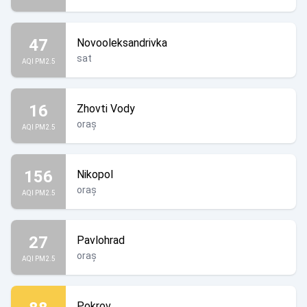
47
Novooleksandrivka
sat
AQI PM2.5
16
Zhovti Vody
oraș
AQI PM2.5
156
Nikopol
oraș
AQI PM2.5
27
Pavlohrad
oraș
AQI PM2.5
Pokrov