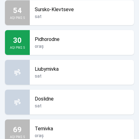
54
Sursko-Klevtseve
sat
AQI PM2.5
30
Pidhorodne
oraș
AQI PM2.5
Liubymivka
sat
Doslidne
sat
69
Ternivka
oraș
AQI PM2.5