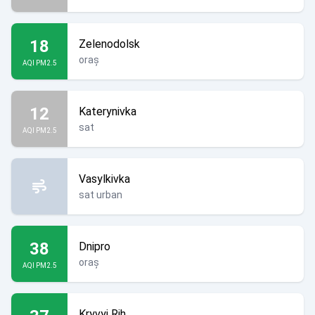
18
Zelenodolsk
oraș
AQI PM2.5
12
Katerynivka
sat
AQI PM2.5
Vasylkivka
sat urban
38
Dnipro
oraș
AQI PM2.5
Kryvyi Rih