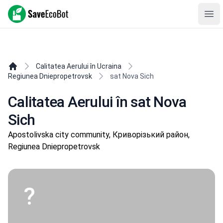
SaveEcoBot
Ope
Calitatea Aerului în Ucraina
Regiunea Dniepropetrovsk
sat Nova Sich
Calitatea Aerului în sat Nova
Sich
Apostolivska city community, Криворізький район,
Regiunea Dniepropetrovsk
?