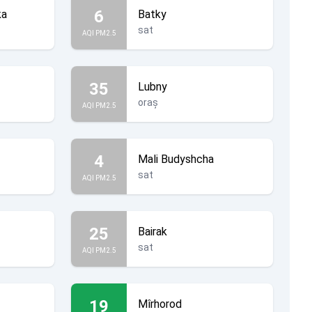
6
ka
Batky
sat
AQI PM2.5
35
Lubny
oraș
AQI PM2.5
4
Mali Budyshcha
sat
AQI PM2.5
25
Bairak
sat
AQI PM2.5
19
Mîrhorod