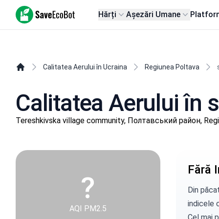
SaveEcoBot
Hărți
Așezări Umane
Platfor
Calitatea Aerului în Ucraina
Regiunea Poltava
Calitatea Aerului în
Tereshkivska village community, Полтавський район, Reg
Fără I
?
Din păcat
indicele c
AQI PM2.5
Cel mai p