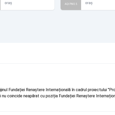
oraș
oraș
AQI PM2.5
rijinul Fundației Renaștere Internațională în cadrul proiectului 
r și nu coincide neapărat cu poziția Fundației Renaștere Internațion