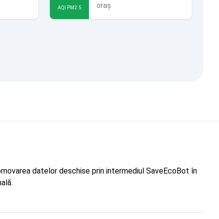
oraș
AQI PM2.5
"Promovarea datelor deschise prin intermediul SaveEcoBot în
ală.