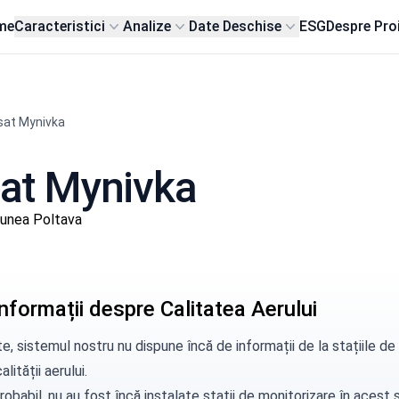
me
Caracteristici
Analize
Date Deschise
ESG
Despre Pro
sat Mynivka
 sat Mynivka
iunea Poltava
nformații despre Calitatea Aerului
e, sistemul nostru nu dispune încă de informații de la stațiile 
alității aerului.
robabil, nu au fost încă instalate stații de monitorizare în aces