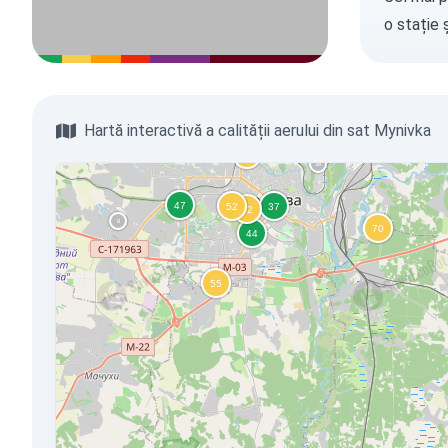
o stație
ș
Hartă interactivă a calității aerului din sat Mynivka