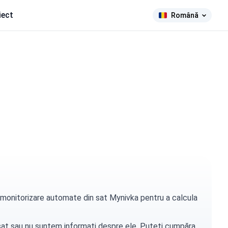
iect
Română
de monitorizare automate din sat Mynivka pentru a calcula
t sat sau nu suntem informați despre ele. Puteți
cumpăra