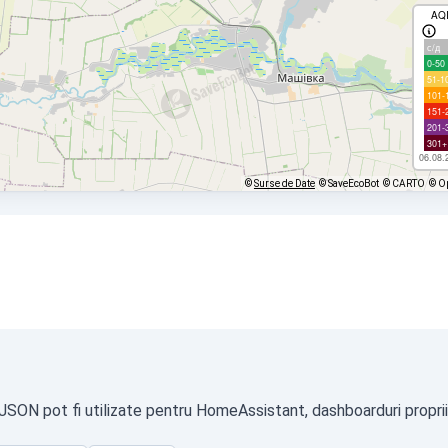
AQ
с/д
0-50
51-1
101-
151-
201-
301+
06.08.
©
Surse de Date
© SaveEcoBot
© CARTO
© O
 JSON pot fi utilizate pentru HomeAssistant, dashboarduri proprii