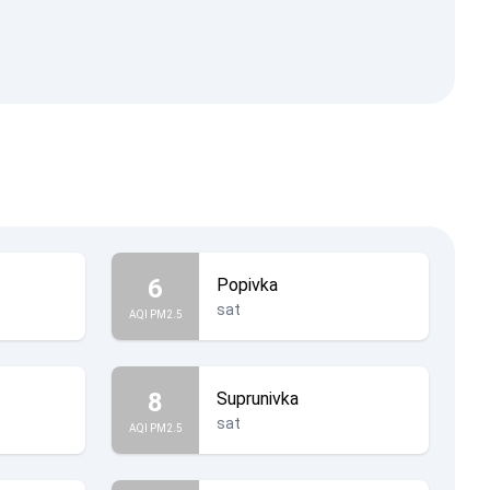
6
Popivka
sat
AQI PM2.5
8
Suprunivka
sat
AQI PM2.5