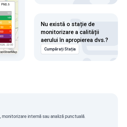
I PM2.5
101
149
94
00
Nu există o stație de
4
150
monitorizare a calității
0
200
1
300
aerului în apropierea dvs.?
0
2026, 22:00
Cumpărați Stația
penStreetMap
, monitorizare internă sau analiză punctuală.