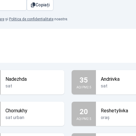
Copiați
are
și
Politica de confidențialitate
noastre.
35
Nadezhda
Andriivka
sat
sat
AQI PM2.5
20
Chornukhy
Reshetylivka
sat urban
oraș
AQI PM2.5