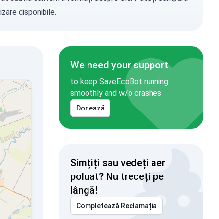
zare disponibile.
We need your support
to keep SaveEcoBot running
smoothly and w/o crashes
Donează
Simțiți sau vedeți aer
poluat? Nu treceți pe
lângă!
Completează Reclamația