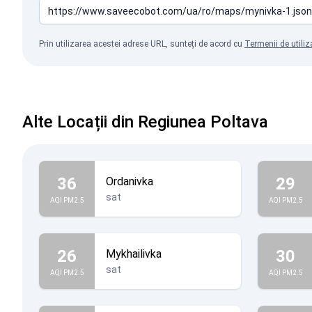
Prin utilizarea acestei adrese URL, sunteți de acord cu
Termenii de utiliz
Alte Locații din Regiunea Poltava
36
29
Ordanivka
sat
AQI PM2.5
AQI PM2.5
26
30
Mykhailivka
sat
AQI PM2.5
AQI PM2.5