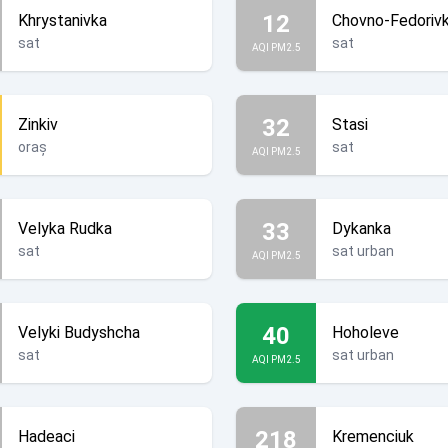
12
Khrystanivka
Chovno-Fedoriv
sat
sat
AQI PM2.5
32
Zinkiv
Stasi
oraș
sat
AQI PM2.5
33
Velyka Rudka
Dykanka
sat
sat urban
AQI PM2.5
40
Velyki Budyshcha
Hoholeve
sat
sat urban
AQI PM2.5
218
Hadeaci
Kremenciuk