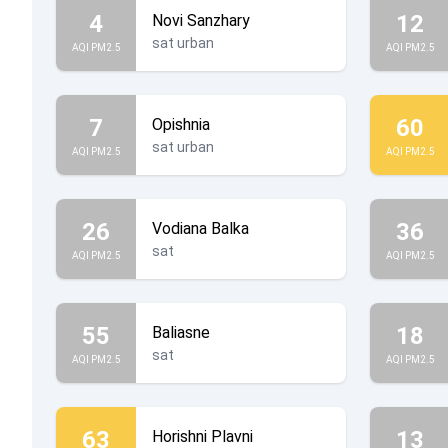
4
12
Novi Sanzhary
sat urban
AQI PM2.5
AQI PM2.5
7
60
Opishnia
sat urban
AQI PM2.5
AQI PM2.5
26
36
Vodiana Balka
sat
AQI PM2.5
AQI PM2.5
55
18
Baliasne
sat
AQI PM2.5
AQI PM2.5
63
13
Horishni Plavni