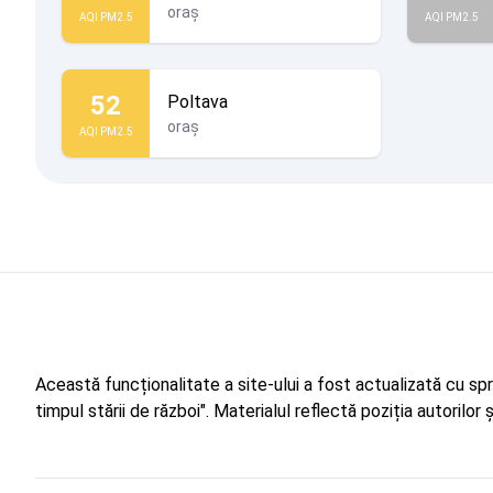
oraș
AQI PM2.5
AQI PM2.5
52
Poltava
oraș
AQI PM2.5
Această funcționalitate a site-ului a fost actualizată cu sp
timpul stării de război". Materialul reflectă poziția autorilo