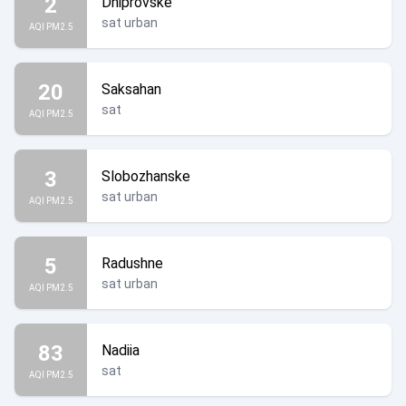
2
Dniprovske
sat urban
AQI PM2.5
20
Saksahan
sat
AQI PM2.5
3
Slobozhanske
sat urban
AQI PM2.5
5
Radushne
sat urban
AQI PM2.5
83
Nadiia
sat
AQI PM2.5