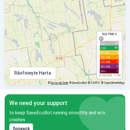
AQI PM2.5
88
с/д
258
0-50
3
51-100
1
101-150
0
151-200
0
201-300
0
301+
Răsfoiește Harta
10.08.2026, 11:00
©
Surse de Date
© SaveEcoBot
© CARTO
© OpenStreetMap
We need your support
to keep SaveEcoBot running smoothly and w/o
crashes
Donează