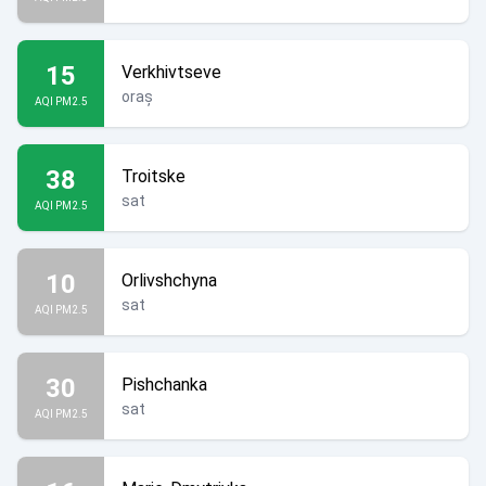
15
Verkhivtseve
oraș
AQI PM2.5
38
Troitske
sat
AQI PM2.5
10
Orlivshchyna
sat
AQI PM2.5
30
Pishchanka
sat
AQI PM2.5