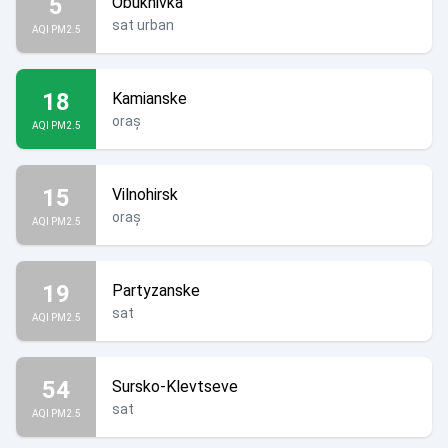
5
Obukhivka
sat urban
AQI PM2.5
18
Kamianske
oraș
AQI PM2.5
15
Vilnohirsk
oraș
AQI PM2.5
19
Partyzanske
sat
AQI PM2.5
54
Sursko-Klevtseve
sat
AQI PM2.5