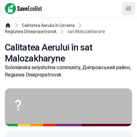
SaveEcoBot
Ope
Calitatea Aerului în Ucraina
Regiunea Dniepropetrovsk
sat Malozakharyne
Calitatea Aerului în sat
Malozakharyne
Solonianska selyshchna community, Дніпровський район,
Regiunea Dniepropetrovsk
?