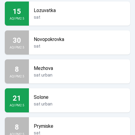
15
Lozuvatka
sat
AQI PM2.5
30
Novopokrovka
sat
AQI PM2.5
8
Mezhova
sat urban
AQI PM2.5
21
Solone
sat urban
AQI PM2.5
8
Prymiske
sat
AQI PM2.5