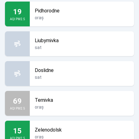
19
Pidhorodne
oraș
AQI PM2.5
Liubymivka
sat
Doslidne
sat
69
Ternivka
oraș
AQI PM2.5
15
Zelenodolsk
oraș
AQI PM2.5