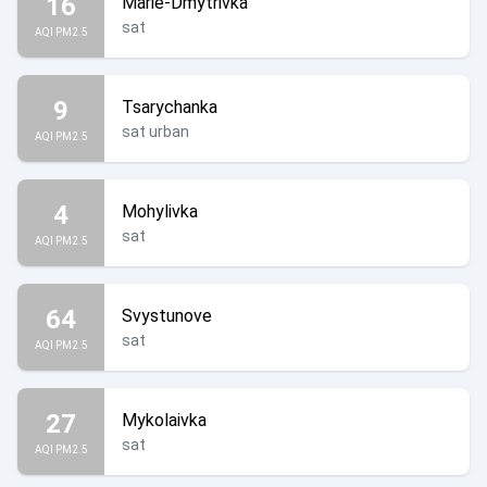
16
Marie-Dmytrivka
sat
AQI PM2.5
9
Tsarychanka
sat urban
AQI PM2.5
4
Mohylivka
sat
AQI PM2.5
64
Svystunove
sat
AQI PM2.5
27
Mykolaivka
sat
AQI PM2.5