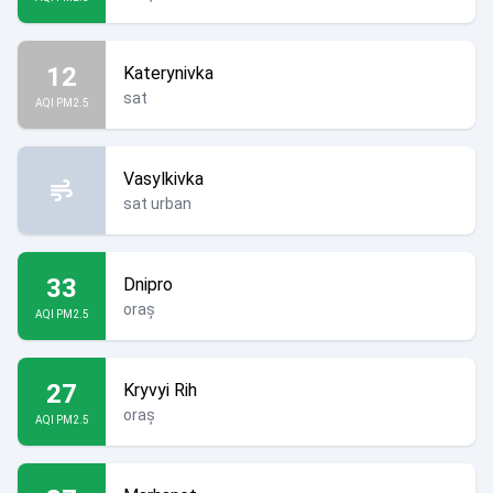
12
Katerynivka
sat
AQI PM2.5
Vasylkivka
sat urban
33
Dnipro
oraș
AQI PM2.5
27
Kryvyi Rih
oraș
AQI PM2.5