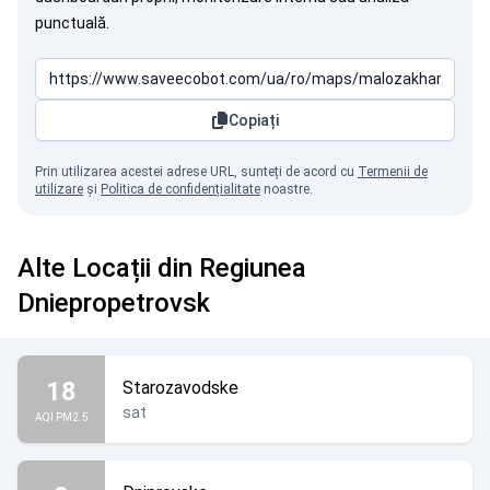
punctuală.
Copiați
Prin utilizarea acestei adrese URL, sunteți de acord cu
Termenii de
utilizare
și
Politica de confidențialitate
noastre.
Alte Locații din Regiunea
Dniepropetrovsk
18
Starozavodske
sat
AQI PM2.5