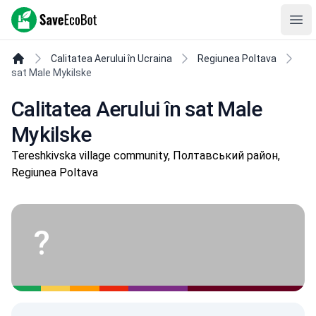
SaveEcoBot
Ope
Calitatea Aerului în Ucraina
Regiunea Poltava
sat Male Mykilske
Calitatea Aerului în sat Male
Mykilske
Tereshkivska village community, Полтавський район,
Regiunea Poltava
?