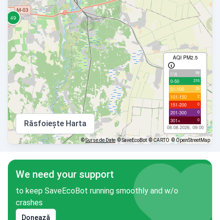
AQI PM2.5
98
с/д
215
0-50
35
51-100
2
101-150
0
151-200
0
201-300
0
301+
Răsfoiește Harta
08.08.2026, 09:00
©
Surse de Date
© SaveEcoBot
© CARTO
© OpenStreetMap
We need your support
to keep SaveEcoBot running smoothly and w/o
crashes
Donează