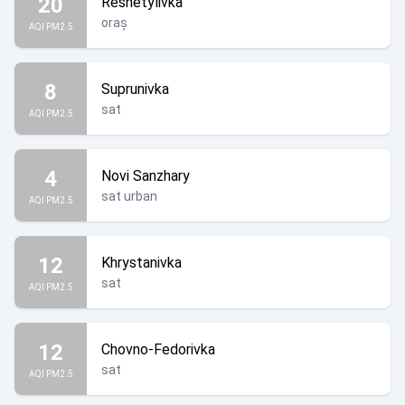
20
Reshetylivka
oraș
AQI PM2.5
8
Suprunivka
sat
AQI PM2.5
4
Novi Sanzhary
sat urban
AQI PM2.5
12
Khrystanivka
sat
AQI PM2.5
12
Chovno-Fedorivka
sat
AQI PM2.5