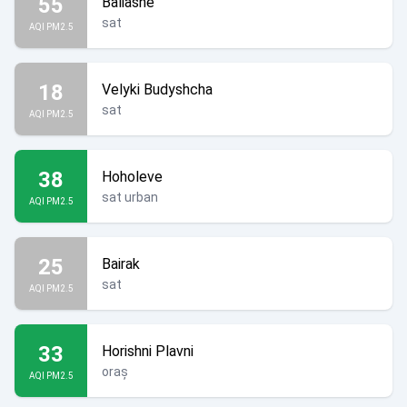
55
Baliasne
sat
AQI PM2.5
18
Velyki Budyshcha
sat
AQI PM2.5
38
Hoholeve
sat urban
AQI PM2.5
25
Bairak
sat
AQI PM2.5
33
Horishni Plavni
oraș
AQI PM2.5