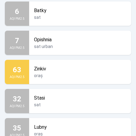
6
Batky
sat
AQI PM2.5
7
Opishnia
sat urban
AQI PM2.5
63
Zinkiv
oraș
AQI PM2.5
32
Stasi
sat
AQI PM2.5
35
Lubny
oraș
AQI PM2.5