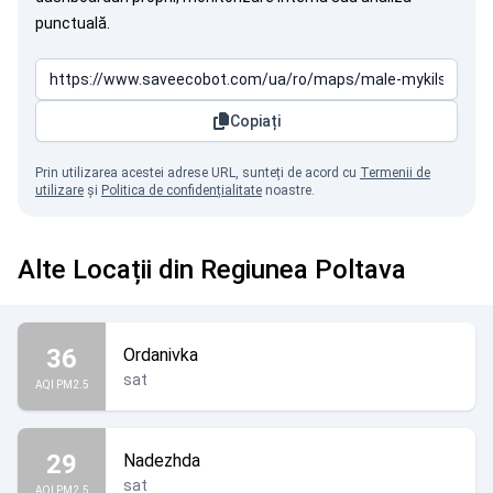
punctuală.
Copiați
Prin utilizarea acestei adrese URL, sunteți de acord cu
Termenii de
utilizare
și
Politica de confidențialitate
noastre.
Alte Locații din Regiunea Poltava
36
Ordanivka
sat
AQI PM2.5
29
Nadezhda
sat
AQI PM2.5