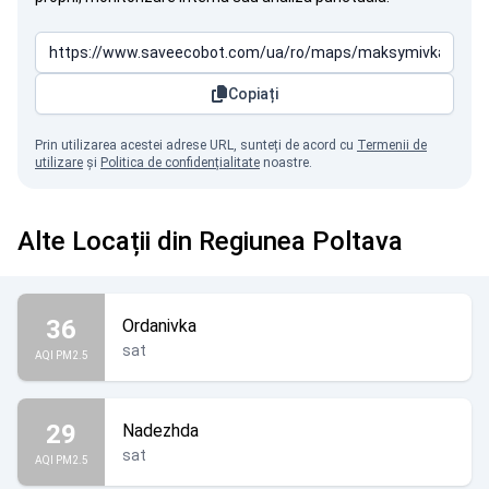
Copiați
Prin utilizarea acestei adrese URL, sunteți de acord cu
Termenii de
utilizare
și
Politica de confidențialitate
noastre.
Alte Locații din Regiunea Poltava
36
Ordanivka
sat
AQI PM2.5
29
Nadezhda
sat
AQI PM2.5