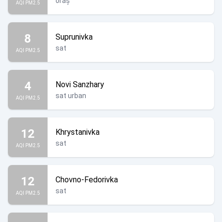
oraș
AQI PM2.5
8
Suprunivka
sat
AQI PM2.5
4
Novi Sanzhary
sat urban
AQI PM2.5
12
Khrystanivka
sat
AQI PM2.5
12
Chovno-Fedorivka
sat
AQI PM2.5