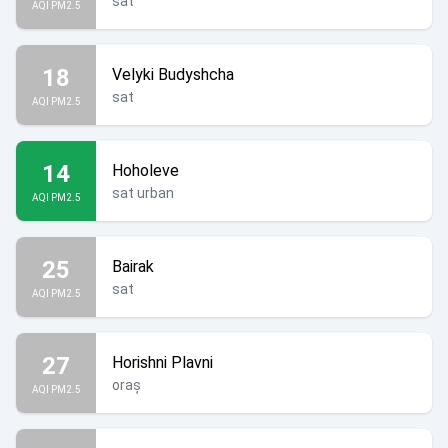
sat
AQI PM2.5
18
Velyki Budyshcha
sat
AQI PM2.5
14
Hoholeve
sat urban
AQI PM2.5
25
Bairak
sat
AQI PM2.5
27
Horishni Plavni
oraș
AQI PM2.5