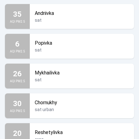
35
Andriivka
sat
AQI PM2.5
6
Popivka
sat
AQI PM2.5
26
Mykhailivka
sat
AQI PM2.5
30
Chornukhy
sat urban
AQI PM2.5
20
Reshetylivka