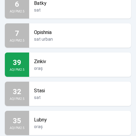
6
Batky
sat
AQI PM2.5
7
Opishnia
sat urban
AQI PM2.5
39
Zinkiv
oraș
AQI PM2.5
32
Stasi
sat
AQI PM2.5
35
Lubny
oraș
AQI PM2.5