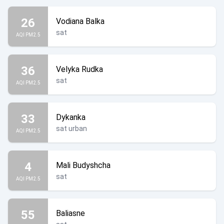
26
Vodiana Balka
sat
AQI PM2.5
36
Velyka Rudka
sat
AQI PM2.5
33
Dykanka
sat urban
AQI PM2.5
4
Mali Budyshcha
sat
AQI PM2.5
55
Baliasne