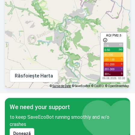
AQI PM2.5
101
с/д
243
0-50
5
51-100
0
101-150
0
151-200
1
201-300
0
301+
Răsfoiește Harta
09.08.2026, 02:00
©
Surse de Date
© SaveEcoBot
© CARTO
© OpenStreetMap
We need your support
to keep SaveEcoBot running smoothly and w/o
crashes
Donează