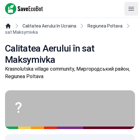
SaveEcoBot
Ope
Calitatea Aerului în Ucraina
Regiunea Poltava
sat Maksymivka
Calitatea Aerului în sat
Maksymivka
Krasnolutska village community, Миргородський район,
Regiunea Poltava
?