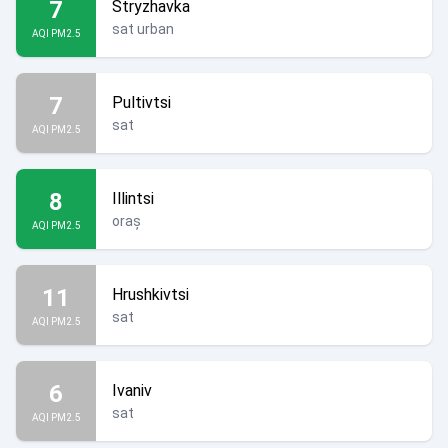
7
Stryzhavka
sat urban
AQI PM2.5
7
Pultivtsi
sat
AQI PM2.5
8
Illintsi
oraș
AQI PM2.5
11
Hrushkivtsi
sat
AQI PM2.5
6
Ivaniv
sat
AQI PM2.5