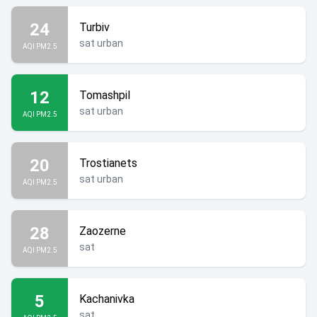
24
Turbiv
sat urban
AQI PM2.5
12
Tomashpil
sat urban
AQI PM2.5
20
Trostianets
sat urban
AQI PM2.5
28
Zaozerne
sat
AQI PM2.5
5
Kachanivka
sat