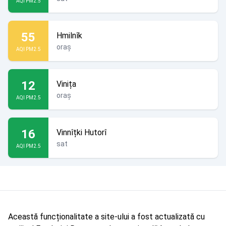
AQI PM2.5
55
Hmilnîk
oraș
AQI PM2.5
12
Vinița
oraș
AQI PM2.5
16
Vinnîțki Hutorî
sat
AQI PM2.5
Această funcționalitate a site-ului a fost actualizată cu