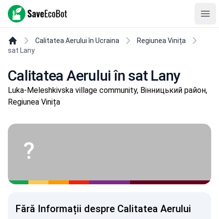
SaveEcoBot
Ope
Calitatea Aerului în Ucraina
Regiunea Vinița
sat Lany
Calitatea Aerului în sat Lany
Luka-Meleshkivska village community, Вінницький район,
Regiunea Vinița
?
Fără Informații despre Calitatea Aerului