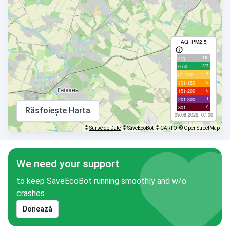
AQI PM2.5
116
с/д
227
0-50
6
51-100
0
101-150
0
151-200
1
201-300
0
301+
Răsfoiește Harta
09.08.2026, 07:00
©
Surse de Date
© SaveEcoBot
© CARTO
© OpenStreetMap
We need your support
to keep SaveEcoBot running smoothly and w/o
crashes
Donează