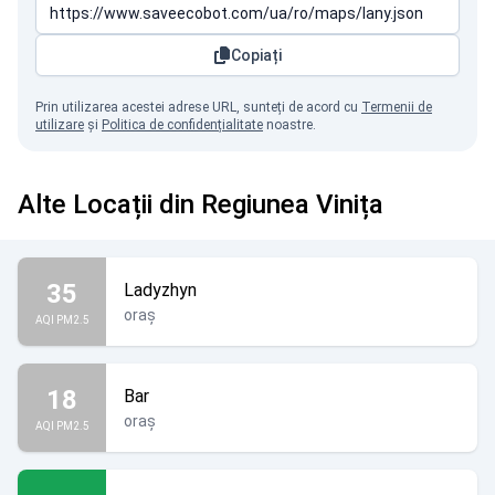
Copiați
Prin utilizarea acestei adrese URL, sunteți de acord cu
Termenii de
utilizare
și
Politica de confidențialitate
noastre.
Alte Locații din Regiunea Vinița
35
Ladyzhyn
oraș
AQI PM2.5
18
Bar
oraș
AQI PM2.5