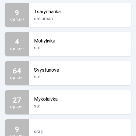
9
Tsarychanka
sat urban
AQI PM2.5
4
Mohylivka
sat
AQI PM2.5
64
Svystunove
sat
AQI PM2.5
27
Mykolaivka
sat
AQI PM2.5
9
oraș