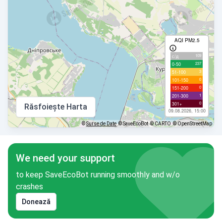
AQI PM2.5
109
с/д
237
0-50
3
51-100
0
101-150
0
151-200
1
201-300
0
301+
Răsfoiește Harta
09.08.2026, 15:00
©
Surse de Date
© SaveEcoBot
© CARTO
© OpenStreetMap
We need your support
to keep SaveEcoBot running smoothly and w/o
crashes
Donează