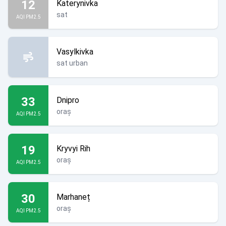
12
Katerynivka
sat
AQI PM2.5
Vasylkivka
sat urban
33
Dnipro
oraș
AQI PM2.5
19
Kryvyi Rih
oraș
AQI PM2.5
30
Marhaneț
oraș
AQI PM2.5