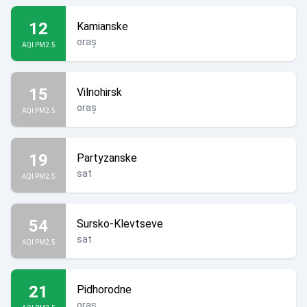
12
Kamianske
oraș
AQI PM2.5
15
Vilnohirsk
oraș
AQI PM2.5
19
Partyzanske
sat
AQI PM2.5
54
Sursko-Klevtseve
sat
AQI PM2.5
21
Pidhorodne
oraș