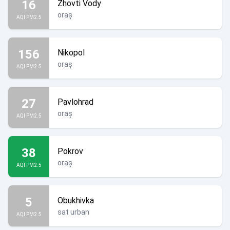
16
Zhovti Vody
oraș
AQI PM2.5
156
Nikopol
oraș
AQI PM2.5
27
Pavlohrad
oraș
AQI PM2.5
38
Pokrov
oraș
AQI PM2.5
5
Obukhivka
sat urban
AQI PM2.5