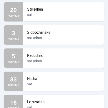
20
Saksahan
sat
AQI PM2.5
3
Slobozhanske
sat urban
AQI PM2.5
5
Radushne
sat urban
AQI PM2.5
83
Nadiia
sat
AQI PM2.5
18
Lozuvatka
sat