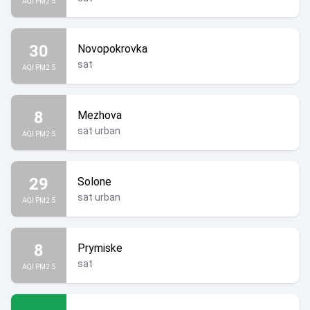
AQI PM2.5
30
Novopokrovka
sat
AQI PM2.5
8
Mezhova
sat urban
AQI PM2.5
29
Solone
sat urban
AQI PM2.5
8
Prymiske
sat
AQI PM2.5