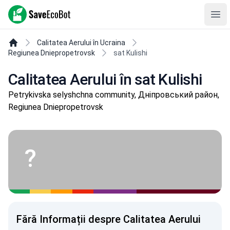
SaveEcoBot
Ope
Calitatea Aerului în Ucraina
Regiunea Dniepropetrovsk
sat Kulishi
Calitatea Aerului în sat Kulishi
Petrykivska selyshchna community, Дніпровський район,
Regiunea Dniepropetrovsk
?
Fără Informații despre Calitatea Aerului