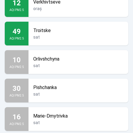
12
Verkhivtseve
oraș
AQI PM2.5
49
Troitske
sat
AQI PM2.5
10
Orlivshchyna
sat
AQI PM2.5
30
Pishchanka
sat
AQI PM2.5
16
Marie-Dmytrivka
sat
AQI PM2.5