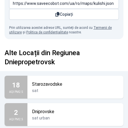
Copiați
Prin utilizarea acestei adrese URL, sunteți de acord cu
Termenii de
utilizare
și
Politica de confidențialitate
noastre.
Alte Locații din Regiunea
Dniepropetrovsk
18
Starozavodske
sat
AQI PM2.5
2
Dniprovske
sat urban
AQI PM2.5