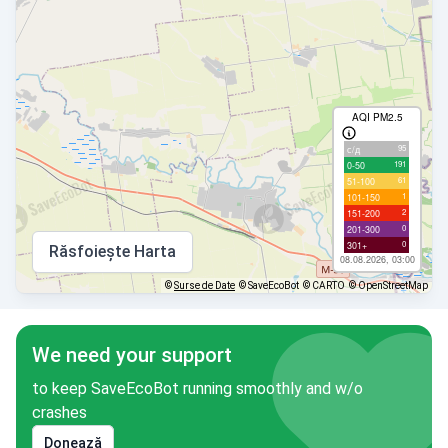
AQI PM2.5
95
с/д
191
0-50
61
51-100
1
101-150
2
151-200
0
201-300
0
301+
Răsfoiește Harta
08.08.2026, 03:00
©
Surse de Date
© SaveEcoBot
© CARTO
© OpenStreetMap
We need your support
to keep SaveEcoBot running smoothly and w/o
crashes
Donează