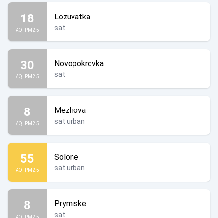
18
Lozuvatka
sat
AQI PM2.5
30
Novopokrovka
sat
AQI PM2.5
8
Mezhova
sat urban
AQI PM2.5
55
Solone
sat urban
AQI PM2.5
8
Prymiske
sat
AQI PM2.5