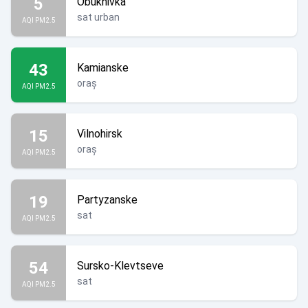
5
Obukhivka
sat urban
AQI PM2.5
43
Kamianske
oraș
AQI PM2.5
15
Vilnohirsk
oraș
AQI PM2.5
19
Partyzanske
sat
AQI PM2.5
54
Sursko-Klevtseve
sat
AQI PM2.5