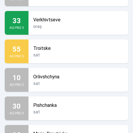
33
Verkhivtseve
oraș
AQI PM2.5
55
Troitske
sat
AQI PM2.5
10
Orlivshchyna
sat
AQI PM2.5
30
Pishchanka
sat
AQI PM2.5