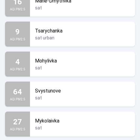
16
Marie-Dmytrivka
sat
AQI PM2.5
9
Tsarychanka
sat urban
AQI PM2.5
4
Mohylivka
sat
AQI PM2.5
64
Svystunove
sat
AQI PM2.5
27
Mykolaivka
sat
AQI PM2.5