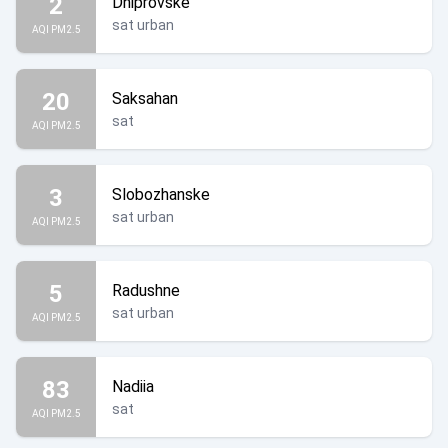
2
Dniprovske
sat urban
AQI PM2.5
20
Saksahan
sat
AQI PM2.5
3
Slobozhanske
sat urban
AQI PM2.5
5
Radushne
sat urban
AQI PM2.5
83
Nadiia
sat
AQI PM2.5