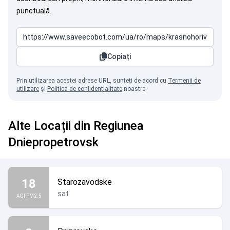
punctuală.
Copiați
Prin utilizarea acestei adrese URL, sunteți de acord cu
Termenii de
utilizare
și
Politica de confidențialitate
noastre.
Alte Locații din Regiunea
Dniepropetrovsk
18
Starozavodske
sat
AQI PM2.5