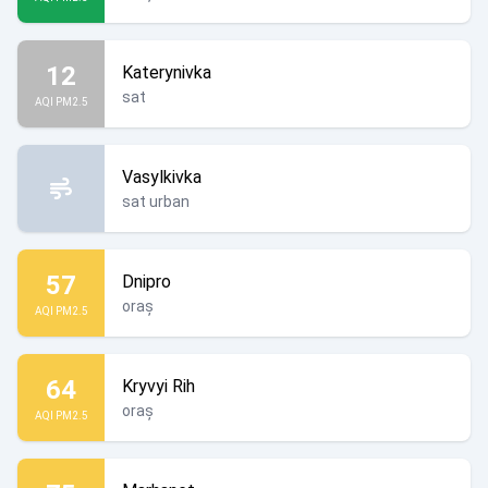
12
Katerynivka
sat
AQI PM2.5
Vasylkivka
sat urban
57
Dnipro
oraș
AQI PM2.5
64
Kryvyi Rih
oraș
AQI PM2.5