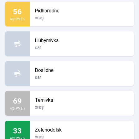
56
Pidhorodne
oraș
AQI PM2.5
Liubymivka
sat
Doslidne
sat
69
Ternivka
oraș
AQI PM2.5
33
Zelenodolsk
oraș
AQI PM2.5