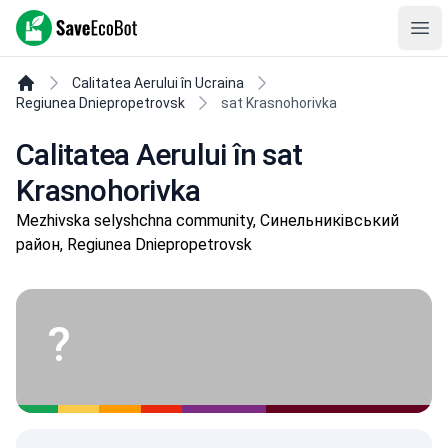
SaveEcoBot
Ope
Calitatea Aerului în Ucraina
Regiunea Dniepropetrovsk
sat Krasnohorivka
Calitatea Aerului în sat
Krasnohorivka
Mezhivska selyshchna community, Синельниківський
район, Regiunea Dniepropetrovsk
?