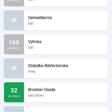
AQI PM2.5
Demeshkivtsi
sat
108
Vyhivka
sat
AQI PM2.5
Slobidka-Bilshivtsivska
oraș
32
Broshniv-Osada
sat urban
AQI PM2.5