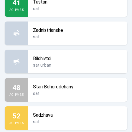
41
Tustan
sat
AQI PM2.5
Zadnistrianske
sat
Bilshivtsi
sat urban
48
Stari Bohorodchany
sat
AQI PM2.5
52
Sadzhava
sat
AQI PM2.5