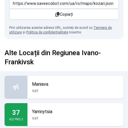
Copiați
Prin utilizarea acestei adrese URL, sunteți de acord cu
Termenii de
utilizare
și
Politica de confidențialitate
noastre.
Alte Locații din Regiunea Ivano-
Frankivsk
Maniava
sat
37
Yamnytsia
sat
AQI PM2.5