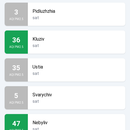
3
Pidluzhzhia
sat
AQI PM2.5
36
Kluziv
sat
AQI PM2.5
35
Ustia
sat
AQI PM2.5
5
Svarychiv
sat
AQI PM2.5
47
Nebyliv
sat