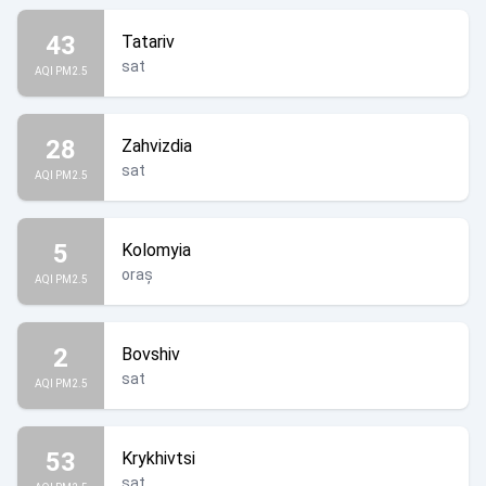
43
Tatariv
sat
AQI PM2.5
28
Zahvizdia
sat
AQI PM2.5
5
Kolomyia
oraș
AQI PM2.5
2
Bovshiv
sat
AQI PM2.5
53
Krykhivtsi
sat