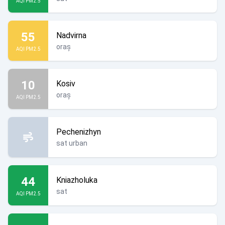
AQI PM2.5
55
Nadvirna
oraș
AQI PM2.5
10
Kosiv
oraș
AQI PM2.5
Pechenizhyn
sat urban
44
Kniazholuka
sat
AQI PM2.5