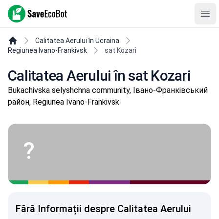
SaveEcoBot
Ope
Calitatea Aerului în Ucraina
Regiunea Ivano-Frankivsk
sat Kozari
Calitatea Aerului în sat Kozari
Bukachivska selyshchna community, Івано-Франківський
район, Regiunea Ivano-Frankivsk
?
Fără Informații despre Calitatea Aerului