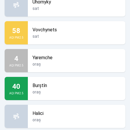
Uhornyky
sat
58
Vovchynets
sat
AQI PM2.5
4
Yaremche
oraș
AQI PM2.5
40
Burștîn
oraș
AQI PM2.5
Halici
oraș