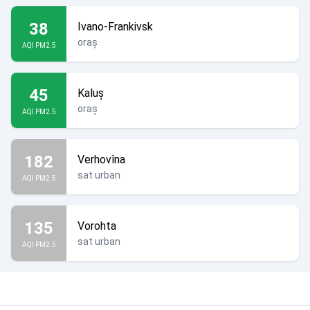
38
Ivano-Frankivsk
oraș
AQI PM2.5
45
Kaluș
oraș
AQI PM2.5
182
Verhovîna
sat urban
AQI PM2.5
135
Vorohta
sat urban
AQI PM2.5