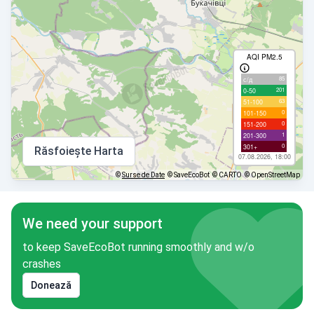
AQI PM2.5
85
с/д
201
0-50
63
51-100
0
101-150
0
151-200
1
201-300
0
301+
Răsfoiește Harta
07.08.2026, 18:00
©
Surse de Date
© SaveEcoBot
© CARTO
© OpenStreetMap
We need your support
to keep SaveEcoBot running smoothly and w/o
crashes
Donează