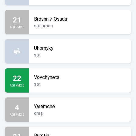
21
Broshniv-Osada
sat urban
AQI PM2.5
Uhornyky
sat
22
Vovchynets
sat
AQI PM2.5
4
Yaremche
oraș
AQI PM2.5
Burștîn