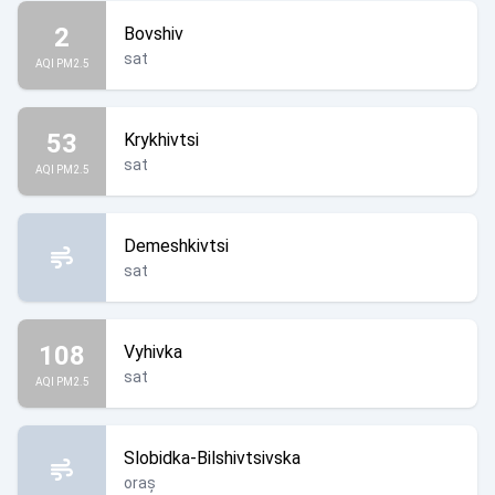
2
Bovshiv
sat
AQI PM2.5
53
Krykhivtsi
sat
AQI PM2.5
Demeshkivtsi
sat
108
Vyhivka
sat
AQI PM2.5
Slobidka-Bilshivtsivska
oraș