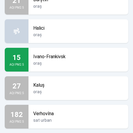
21
oraș
AQI PM2.5
Halici
oraș
15
Ivano-Frankivsk
oraș
AQI PM2.5
27
Kaluș
oraș
AQI PM2.5
182
Verhovîna
sat urban
AQI PM2.5