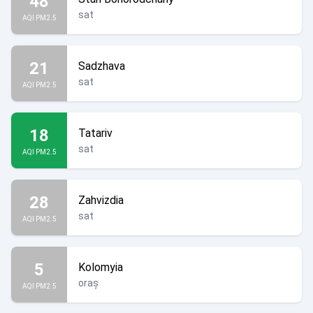
48
sat
AQI PM2.5
21
Sadzhava
sat
AQI PM2.5
18
Tatariv
sat
AQI PM2.5
28
Zahvizdia
sat
AQI PM2.5
5
Kolomyia
oraș
AQI PM2.5