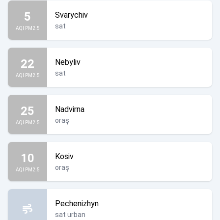
5
Svarychiv
sat
AQI PM2.5
22
Nebyliv
sat
AQI PM2.5
25
Nadvirna
oraș
AQI PM2.5
10
Kosiv
oraș
AQI PM2.5
Pechenizhyn
sat urban