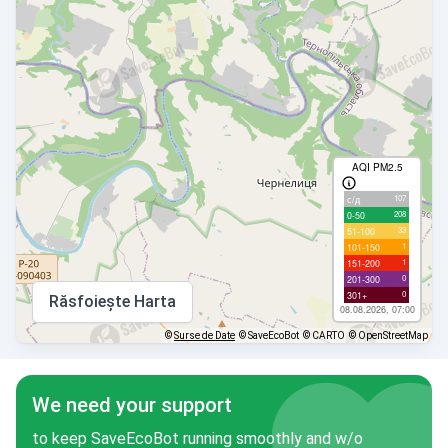
AQI PM2.5
107
с/д
208
0-50
33
51-100
1
101-150
1
151-200
0
201-300
0
301+
Răsfoiește Harta
08.08.2026, 07:00
©
Surse de Date
© SaveEcoBot
© CARTO
© OpenStreetMap
We need your support
to keep SaveEcoBot running smoothly and w/o