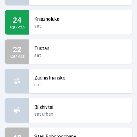
24
Kniazholuka
sat
AQI PM2.5
22
Tustan
sat
AQI PM2.5
Zadnistrianske
sat
Bilshivtsi
sat urban
Stari Bohorodchany