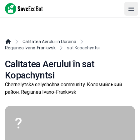
SaveEcoBot
Ope
Calitatea Aerului în Ucraina
Regiunea Ivano-Frankivsk
sat Kopachyntsi
Calitatea Aerului în sat
Kopachyntsi
Chernelytska selyshchna community, Коломийський
район, Regiunea Ivano-Frankivsk
?