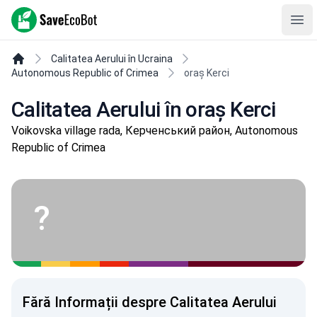
SaveEcoBot
Ope
Calitatea Aerului în Ucraina
Autonomous Republic of Crimea
oraș Kerci
Calitatea Aerului în oraș Kerci
Voikovska village rada, Керченський район, Autonomous
Republic of Crimea
?
Fără Informații despre Calitatea Aerului