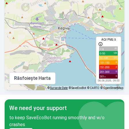
AQI PM2.5
91
с/д
129
0-50
121
51-100
6
101-150
2
151-200
0
201-300
0
301+
Răsfoiește Harta
06.08.2026, 09:00
©
Surse de Date
© SaveEcoBot
© CARTO
© OpenStreetMap
We need your support
to keep SaveEcoBot running smoothly and w/o
crashes