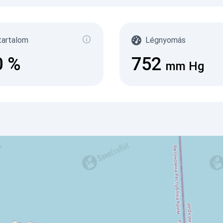
tartalom
Légnyomás
0
%
752
mm Hg