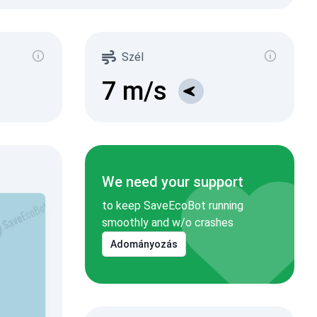
Szél
7
m/s
We need your support
to keep SaveEcoBot running
smoothly and w/o crashes
Adományozás