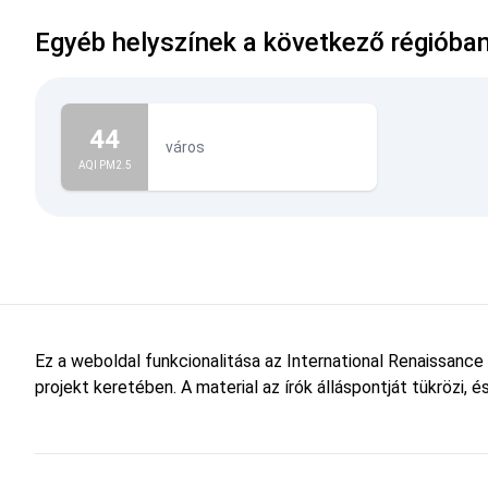
Egyéb helyszínek a következő régióba
44
város
AQI PM2.5
Ez a weboldal funkcionalitása az International Renaissance
projekt keretében. A material az írók álláspontját tükrözi,