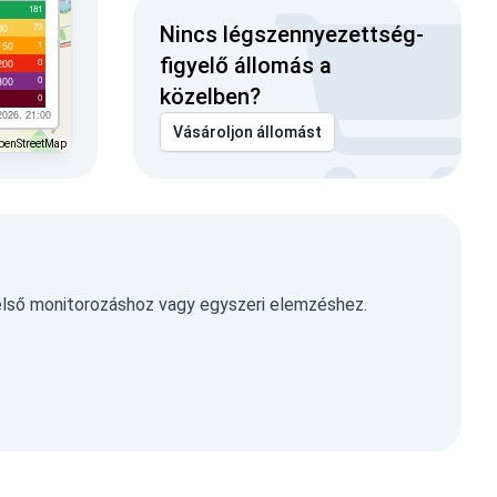
181
73
00
Nincs légszennyezettség-
1
150
figyelő állomás a
0
200
0
300
közelben?
0
2026, 21:00
Vásároljon állomást
penStreetMap
első monitorozáshoz vagy egyszeri elemzéshez.