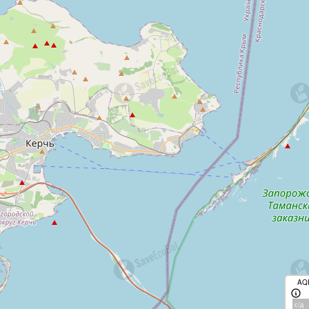
AQ
с/д