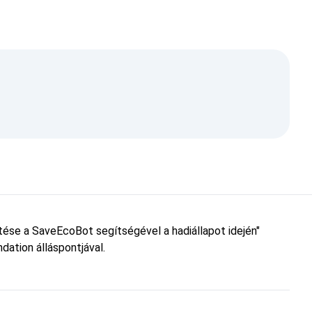
etése a SaveEcoBot segítségével a hadiállapot idején"
dation álláspontjával.