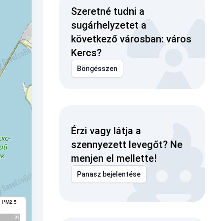
Szeretné tudni a
sugárhelyzetet a
következő városban: város
Kercs?
Böngésszen
Érzi vagy látja a
szennyezett levegőt? Ne
menjen el mellette!
Panasz bejelentése
I PM2.5
95