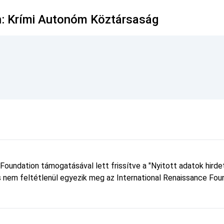
n: Krími Autonóm Köztársaság
 Foundation támogatásával lett frissítve a "Nyitott adatok hird
 és nem feltétlenül egyezik meg az International Renaissance Foun