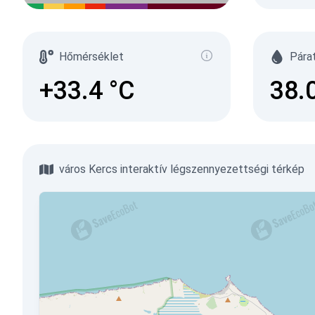
Hőmérséklet
Pára
+33.4
°C
38.
város Kercs interaktív légszennyezettségi térkép