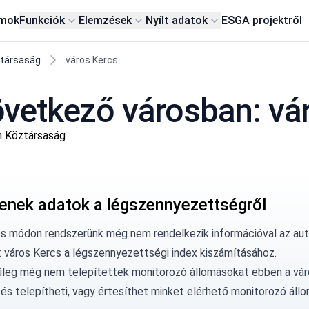
rmok
Funkciók
Elemzések
Nyílt adatok
ESG
A projektről
ztársaság
város Kercs
vetkező városban: vá
m Köztársaság
enek adatok a légszennyezettségről
os módon rendszerünk még nem rendelkezik információval az au
: város Kercs a légszennyezettségi index kiszámításához.
űleg még nem telepítettek monitorozó állomásokat ebben a vár
és telepítheti, vagy
értesíthet minket
elérhető monitorozó állo