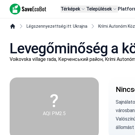
SaveEcoBot
Térképek
Települések
Platfo
Légszennyezettség itt: Ukrajna
Krími Autonóm Kö
Levegőminőség a kö
Voikovska village rada, Керченський район, Krími Autonó
Nincs
?
Sajnálat
városban
AQI PM2.5
Valószín
állomást