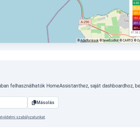
0-50
51-1
101-
151-
201-
301+
07.08.
©
Adatforrások
© SaveEcoBot
© CARTO
© O
ban felhasználhatók HomeAssistanthez, saját dashboardhoz, b
Másolás
tvédelmi szabályzatunkat
.