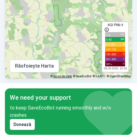
AQI PM2.5
101
с/д
240
0-50
8
51-100
0
101-150
0
151-200
1
201-300
0
301+
Răsfoiește Harta
08.08.2026, 22:00
©
Surse de Date
© SaveEcoBot
© CARTO
© OpenStreetMap
We need your support
to keep SaveEcoBot running smoothly and w/o
crashes
Donează