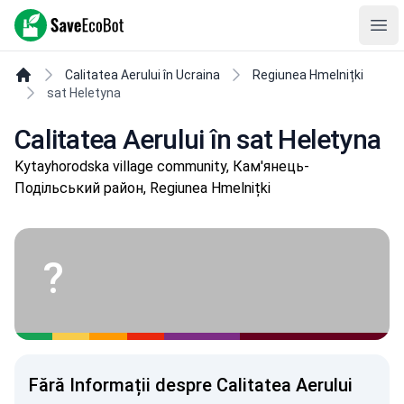
SaveEcoBot
Ope
Calitatea Aerului în Ucraina
Regiunea Hmelnițki
sat Heletyna
Calitatea Aerului în sat Heletyna
Kytayhorodska village community, Кам'янець-
Подільський район, Regiunea Hmelnițki
?
Fără Informații despre Calitatea Aerului