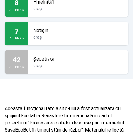
8
Hmelnîțkîi
oraș
AQI PM2.5
7
Netişîn
oraș
AQI PM2.5
42
Şepetivka
oraș
AQI PM2.5
Această funcționalitate a site-ului a fost actualizată cu
sprijinul Fundației Renaștere Internațională în cadrul
proiectului "Promovarea datelor deschise prin intermediul
SaveEcoBot în timpul stării de război". Materialul reflectă