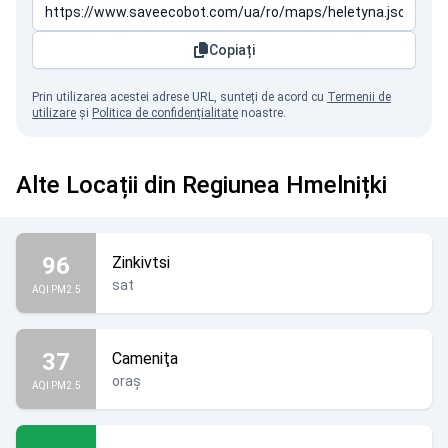
Copiați
Prin utilizarea acestei adrese URL, sunteți de acord cu
Termenii de
utilizare
și
Politica de confidențialitate
noastre.
Alte Locații din Regiunea Hmelnițki
96
Zinkivtsi
sat
AQI PM2.5
37
Cameniţa
oraș
AQI PM2.5