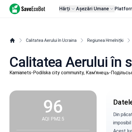
SaveEcoBot
Hărți
Așezări Umane
Platfor
Calitatea Aerului în Ucraina
Regiunea Hmelnițki
Calitatea Aerului în s
Kamianets-Podilska city community, Кам'янець-Подільськ
96
Datele
Din păcat
AQI PM2.5
imposibil
Acest luc