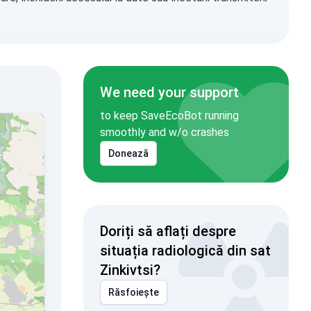
We need your support
to keep SaveEcoBot running
smoothly and w/o crashes
Donează
Doriți să aflați despre
situația radiologică din sat
Zinkivtsi?
Răsfoiește