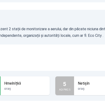
ezent 2 stații de monitorizare a aerului, dar din păcate niciuna din
dependente, organizații și autorități locale, cum ar fi:
Eco City
.
5
Hmelnîțkîi
Netişîn
oraș
oraș
AQI PM2.5