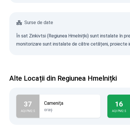
Surse de date
În sat Zinkivtsi (Regiunea Hmelnițki) sunt instalate în pr
monitorizare sunt instalate de către cetățeni, proiecte in
Alte Locații din Regiunea Hmelnițki
37
16
Cameniţa
oraș
AQI PM2.5
AQI PM2.5