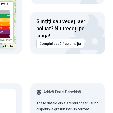
I PM2.5
78
200
70
00
Simțiți sau vedeți aer
0
150
poluat? Nu treceți pe
0
200
1
300
lângă!
0
2026, 14:00
Completează Reclamația
penStreetMap
Arhivă Date Deschisă
Toate datele din sistemul nostru sunt
disponibile gratuit într-un format