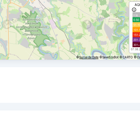
AQ
с/д
0-50
51-1
101-
151-
201-
301+
07.08.
©
Surse de Date
© SaveEcoBot
© CARTO
© O