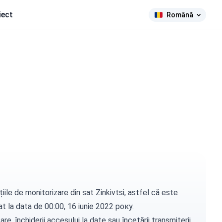
iect
Română
iile de monitorizare din sat Zinkivtsi, astfel că este
uat la data de 00:00, 16 iunie 2022 року.
e, închiderii accesului la date sau încetării transmiterii