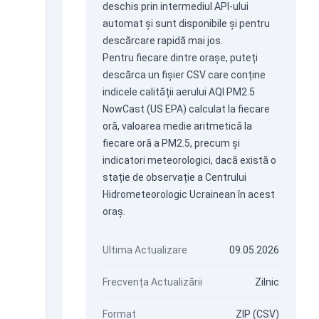
deschis prin intermediul
API-ului
automat
și sunt disponibile și pentru
descărcare rapidă mai jos.
Pentru fiecare dintre orașe, puteți
descărca un fișier CSV care conține
indicele calității aerului AQI PM2.5
NowCast (US EPA) calculat la fiecare
oră, valoarea medie aritmetică la
fiecare oră a PM2.5, precum și
indicatori meteorologici, dacă există o
stație de observație a Centrului
Hidrometeorologic Ucrainean în acest
oraș.
Ultima Actualizare
09.05.2026
Frecvența Actualizării
Zilnic
Format
ZIP (CSV)