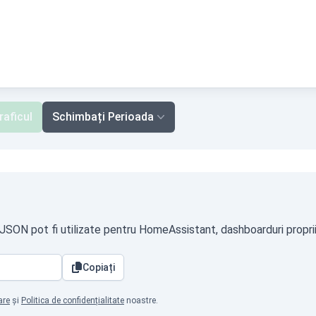
raficul
Schimbați Perioada
t JSON pot fi utilizate pentru HomeAssistant, dashboarduri proprii
Copiați
are
și
Politica de confidențialitate
noastre.