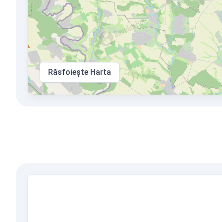
Răsfoiește Harta