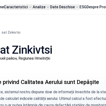
me
Caracteristici
Analize
Date Deschise
ESG
Despre Pro
sat Zinkivtsi
at Zinkivtsi
ий район, Regiunea Hmelnițki
 privind Calitatea Aerului sunt Depășite
e, sistemul nostru dispune doar de informații învechite de la staț
 de calculat indicele calității aerului. Ultimul calcul a fost efect
ru s-ar putea întâmpla din cauza defectării stațiilor de monitorizar