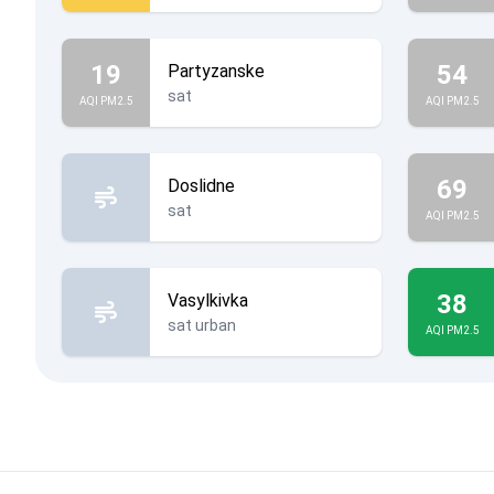
19
54
Partyzanske
sat
AQI PM2.5
AQI PM2.5
69
Doslidne
sat
AQI PM2.5
38
Vasylkivka
sat urban
AQI PM2.5