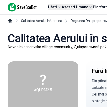
SaveEcoBot
Hărți
Așezări Umane
Platfor
Calitatea Aerului în Ucraina
Regiunea Dniepropetro
Calitatea Aerului în
Novooleksandrivska village community, Дніпровський рай
Fără I
?
Din păcat
calcula in
AQI PM2.5
Cel mai p
o stație
ș