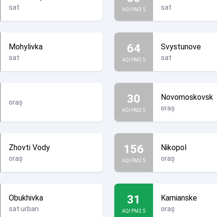
sat
sat
AQI PM2.5
64
Mohylivka
Svystunove
sat
sat
AQI PM2.5
30
Novomoskovsk
oraș
oraș
AQI PM2.5
156
Zhovti Vody
Nikopol
oraș
oraș
AQI PM2.5
31
Obukhivka
Kamianske
sat urban
oraș
AQI PM2.5