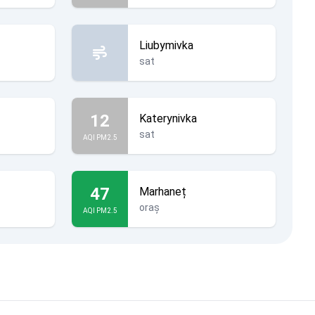
Liubymivka
sat
12
Katerynivka
sat
AQI PM2.5
47
Marhaneț
oraș
AQI PM2.5