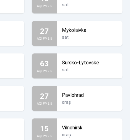
sat
AQI PM2.5
27
Mykolaivka
sat
AQI PM2.5
63
Sursko-Lytovske
sat
AQI PM2.5
27
Pavlohrad
oraș
AQI PM2.5
15
Vilnohirsk
oraș
AQI PM2.5