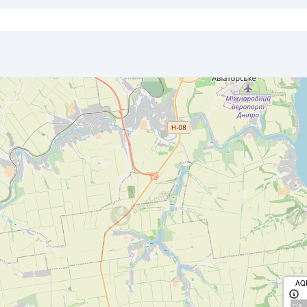
AQ
с/д