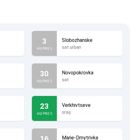
3
Slobozhanske
sat urban
AQI PM2.5
30
Novopokrovka
sat
AQI PM2.5
23
Verkhivtseve
oraș
AQI PM2.5
16
Marie-Dmytrivka