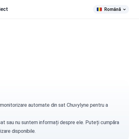
iect
Română
de monitorizare automate din sat Chuvylyne pentru a
t sat sau nu suntem informați despre ele. Puteți
cumpăra
zare disponibile.