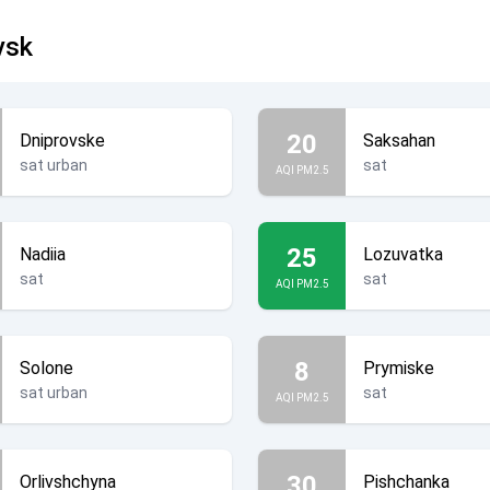
vsk
20
Dniprovske
Saksahan
sat urban
sat
AQI PM2.5
25
Nadiia
Lozuvatka
sat
sat
AQI PM2.5
8
Solone
Prymiske
sat urban
sat
AQI PM2.5
30
Orlivshchyna
Pishchanka