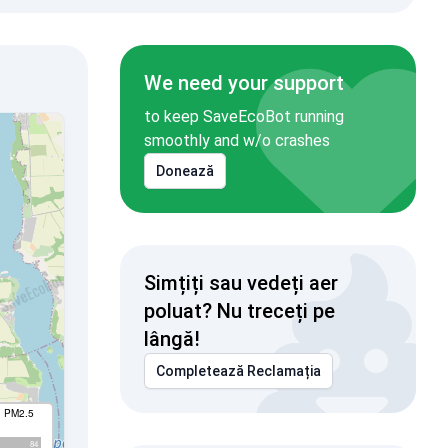
We need your support
to keep SaveEcoBot running
smoothly and w/o crashes
Donează
Simțiți sau vedeți aer
poluat? Nu treceți pe
lângă!
Completează Reclamația
I PM2.5
84