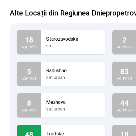
Alte Locații din Regiunea Dniepropetro
18
2
Starozavodske
sat
AQI PM2.5
AQI PM2.5
5
83
Radushne
sat urban
AQI PM2.5
AQI PM2.5
8
44
Mezhova
sat urban
AQI PM2.5
AQI PM2.5
48
10
Troitske