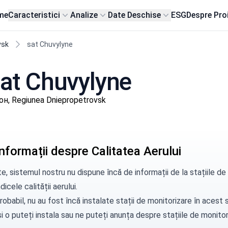
me
Caracteristici
Analize
Date Deschise
ESG
Despre Pro
vsk
sat Chuvylyne
 sat Chuvylyne
он, Regiunea Dniepropetrovsk
nformații despre Calitatea Aerului
e, sistemul nostru nu dispune încă de informații de la stațiile 
dicele calității aerului.
robabil, nu au fost încă instalate stații de monitorizare în aces
i o puteți instala sau ne puteți
anunța
despre stațiile de monitori