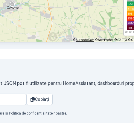
0-50
51-1
101-
151-
201-
301+
06.08.
©
Surse de Date
© SaveEcoBot
© CARTO
© O
at JSON pot fi utilizate pentru HomeAssistant, dashboarduri propr
Copiați
are
și
Politica de confidențialitate
noastre.