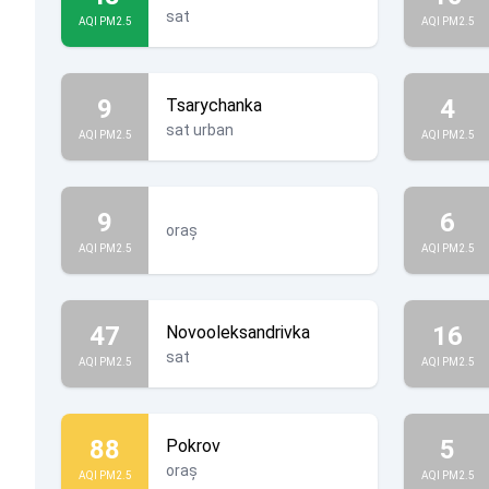
sat
AQI PM2.5
AQI PM2.5
9
4
Tsarychanka
sat urban
AQI PM2.5
AQI PM2.5
9
6
oraș
AQI PM2.5
AQI PM2.5
47
16
Novooleksandrivka
sat
AQI PM2.5
AQI PM2.5
88
5
Pokrov
oraș
AQI PM2.5
AQI PM2.5