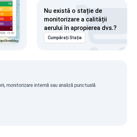
190
74
00
Nu există o stație de
0
150
monitorizare a calității
0
200
1
300
aerului în apropierea dvs.?
0
2026, 15:00
Cumpărați Stația
penStreetMap
ii, monitorizare internă sau analiză punctuală.