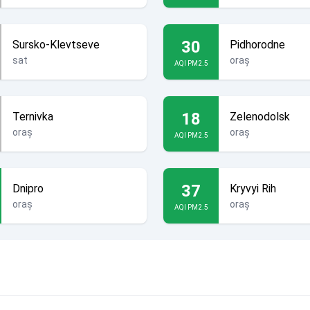
30
Sursko-Klevtseve
Pidhorodne
sat
oraș
AQI PM2.5
18
Ternivka
Zelenodolsk
oraș
oraș
AQI PM2.5
37
Dnipro
Kryvyi Rih
oraș
oraș
AQI PM2.5