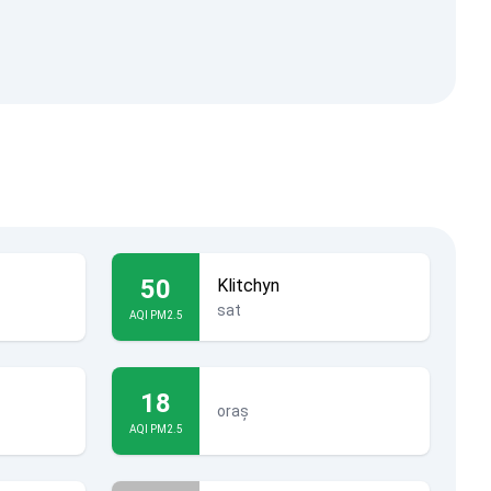
50
Klitchyn
sat
AQI PM2.5
18
oraș
AQI PM2.5