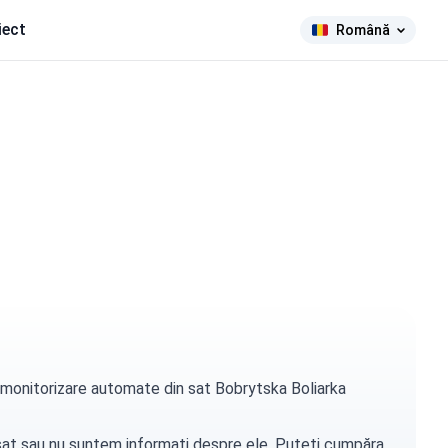
iect
Română
de monitorizare automate din sat Bobrytska Boliarka
t sat sau nu suntem informați despre ele. Puteți
cumpăra