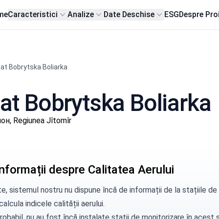
me
Caracteristici
Analize
Date Deschise
ESG
Despre Pro
at Bobrytska Boliarka
sat Bobrytska Boliarka
он, Regiunea Jîtomîr
nformații despre Calitatea Aerului
e, sistemul nostru nu dispune încă de informații de la stațiile 
alcula indicele calității aerului.
robabil, nu au fost încă instalate stații de monitorizare în aces