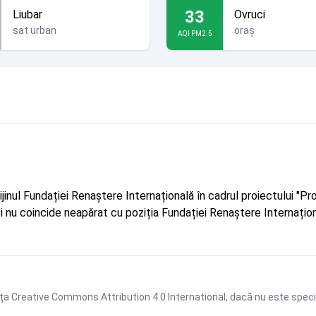
33
Liubar
Ovruci
sat urban
oraș
AQI PM2.5
rijinul Fundației Renaștere Internațională în cadrul proiectului 
r și nu coincide neapărat cu poziția Fundației Renaștere Internațion
ța Creative Commons Attribution 4.0 International
, dacă nu este speci