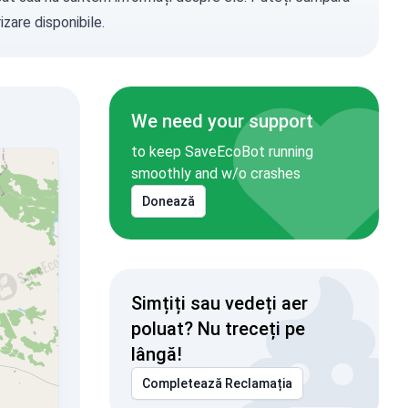
zare disponibile.
We need your support
to keep SaveEcoBot running
smoothly and w/o crashes
Donează
Simțiți sau vedeți aer
poluat? Nu treceți pe
lângă!
Completează Reclamația