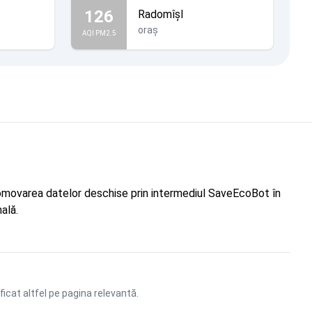
126
Radomîșl
oraș
AQI PM2.5
"Promovarea datelor deschise prin intermediul SaveEcoBot în
ală.
ficat altfel pe pagina relevantă.