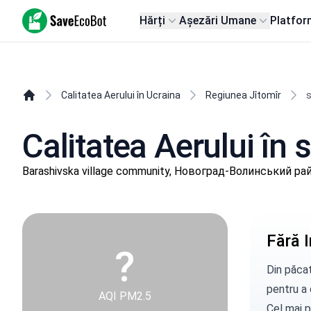
SaveEcoBot
Hărți
Așezări Umane
Platfor
Calitatea Aerului în Ucraina
Regiunea Jîtomîr
s
Calitatea Aerului în 
Barashivska village community, Новоград-Волинський рай
Fără I
?
Din păcat
pentru a c
AQI PM2.5
Cel mai p