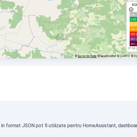
AQ
с/д
0-50
51-1
101-
151-
201-
301+
07.08.
©
Surse de Date
© SaveEcoBot
© CARTO
© O
a în format JSON pot fi utilizate pentru HomeAssistant, dashboardu