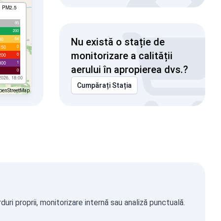
I PM2.5
85
200
64
00
Nu există o stație de
0
150
monitorizare a calității
0
200
1
300
aerului în apropierea dvs.?
0
2026, 18:00
Cumpărați Stația
penStreetMap
ri proprii, monitorizare internă sau analiză punctuală.