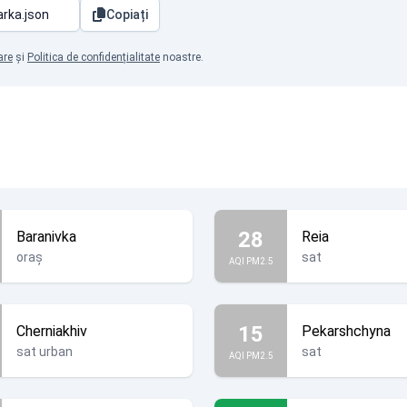
Copiați
are
și
Politica de confidențialitate
noastre.
28
Baranivka
Reia
oraș
sat
AQI PM2.5
15
Cherniakhiv
Pekarshchyna
sat urban
sat
AQI PM2.5