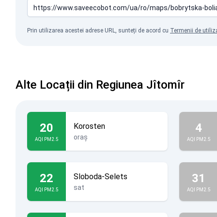
Prin utilizarea acestei adrese URL, sunteți de acord cu
Termenii de utiliz
Alte Locații din Regiunea Jîtomîr
20
4
Korosten
oraș
AQI PM2.5
AQI PM2.5
22
31
Sloboda-Selets
sat
AQI PM2.5
AQI PM2.5