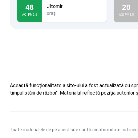
48
20
Jîtomîr
oraș
AQI PM2.5
AQI PM2.5
Această funcționalitate a site-ului a fost actualizată cu sp
timpul stării de război". Materialul reflectă poziția autorilo
Toate materialele de pe acest site sunt în conformitate cu
Licen